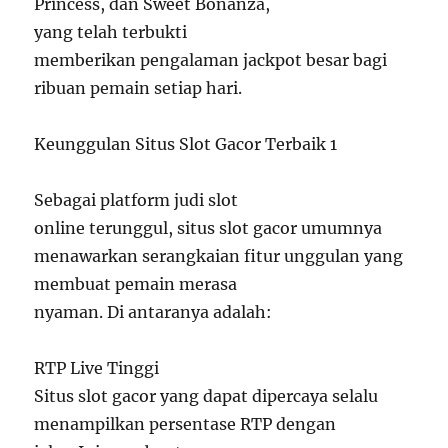
Princess, dan Sweet Bonanza,
yang telah terbukti
memberikan pengalaman jackpot besar bagi
ribuan pemain setiap hari.
Keunggulan Situs Slot Gacor Terbaik 1
Sebagai platform judi slot
online terunggul, situs slot gacor umumnya
menawarkan serangkaian fitur unggulan yang
membuat pemain merasa
nyaman. Di antaranya adalah:
RTP Live Tinggi
Situs slot gacor yang dapat dipercaya selalu
menampilkan persentase RTP dengan