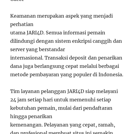
Keamanan merupakan aspek yang menjadi
perhatian
utama JARI4D. Semua informasi pemain
dilindungi dengan sistem enkripsi canggih dan
server yang berstandar
internasional. Transaksi deposit dan penarikan
dana juga berlangsung cepat melalui berbagai
metode pembayaran yang populer di Indonesia.
Tim layanan pelanggan JARI4D siap melayani
24 jam setiap hari untuk memenuhi setiap
kebutuhan pemain, mulai dari pendaftaran
hingga penarikan
kemenangan. Pelayanan yang cepat, ramah,
dan profesional membuat situs ini semakin