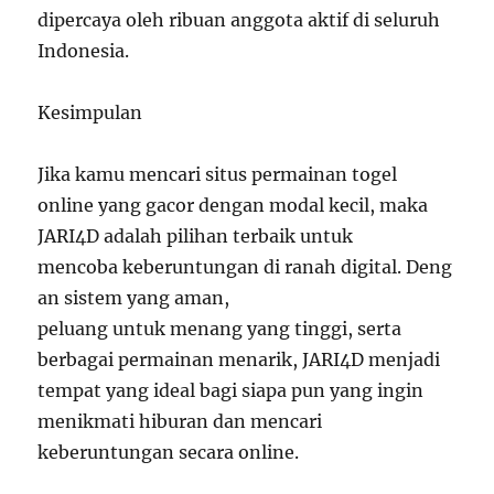
dipercaya oleh ribuan anggota aktif di seluruh
Indonesia.
Kesimpulan
Jika kamu mencari situs permainan togel
online yang gacor dengan modal kecil, maka
JARI4D adalah pilihan terbaik untuk
mencoba keberuntungan di ranah digital. Deng
an sistem yang aman,
peluang untuk menang yang tinggi, serta
berbagai permainan menarik, JARI4D menjadi
tempat yang ideal bagi siapa pun yang ingin
menikmati hiburan dan mencari
keberuntungan secara online.