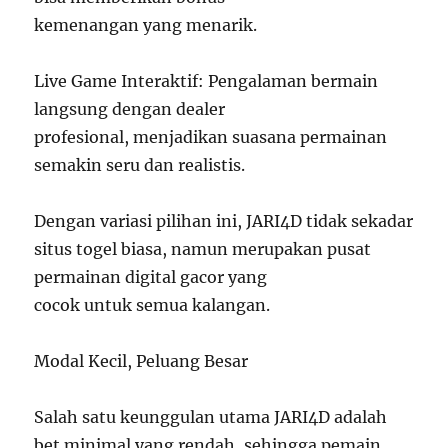
kemenangan yang menarik.
Live Game Interaktif: Pengalaman bermain
langsung dengan dealer
profesional, menjadikan suasana permainan
semakin seru dan realistis.
Dengan variasi pilihan ini, JARI4D tidak sekadar
situs togel biasa, namun merupakan pusat
permainan digital gacor yang
cocok untuk semua kalangan.
Modal Kecil, Peluang Besar
Salah satu keunggulan utama JARI4D adalah
bet minimal yang rendah, sehingga pemain