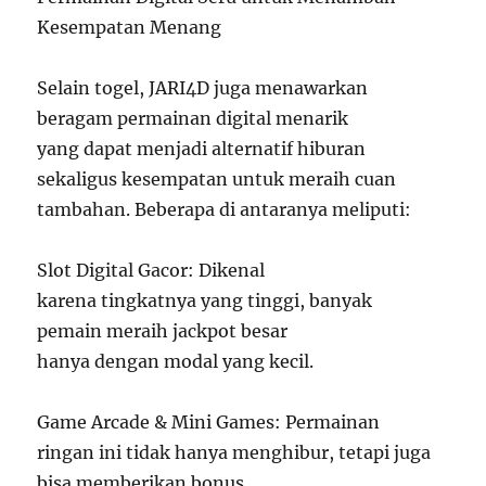
Kesempatan Menang
Selain togel, JARI4D juga menawarkan
beragam permainan digital menarik
yang dapat menjadi alternatif hiburan
sekaligus kesempatan untuk meraih cuan
tambahan. Beberapa di antaranya meliputi:
Slot Digital Gacor: Dikenal
karena tingkatnya yang tinggi, banyak
pemain meraih jackpot besar
hanya dengan modal yang kecil.
Game Arcade & Mini Games: Permainan
ringan ini tidak hanya menghibur, tetapi juga
bisa memberikan bonus