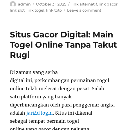
Author
Posted
Tags
admin
October 31, 2025
link alternatif
,
link gacor
,
on
on
link slot
,
link togel
,
link toto
Leave a comment
Togel
Online
Gacor,
Situs Gacor Digital: Main
Peluang
Besar
Togel Online Tanpa Takut
dari
Rugi
Modal
Kecil
Di zaman yang serba
digital ini, perkembangan permainan togel
online telah melesat dengan pesat. Salah
satu platform yang banyak
diperbincangkan oleh para penggemar angka
adalah
jari4d login
. Situs ini dikenal
sebagai tempat bermain togel
online yang gacor dengan peluang