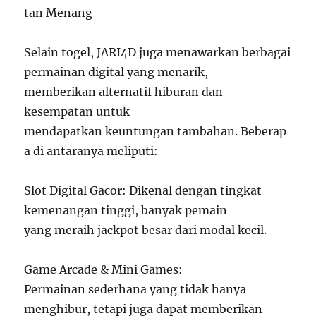
tan Menang
Selain togel, JARI4D juga menawarkan berbagai
permainan digital yang menarik,
memberikan alternatif hiburan dan
kesempatan untuk
mendapatkan keuntungan tambahan. Beberap
a di antaranya meliputi:
Slot Digital Gacor: Dikenal dengan tingkat
kemenangan tinggi, banyak pemain
yang meraih jackpot besar dari modal kecil.
Game Arcade & Mini Games:
Permainan sederhana yang tidak hanya
menghibur, tetapi juga dapat memberikan