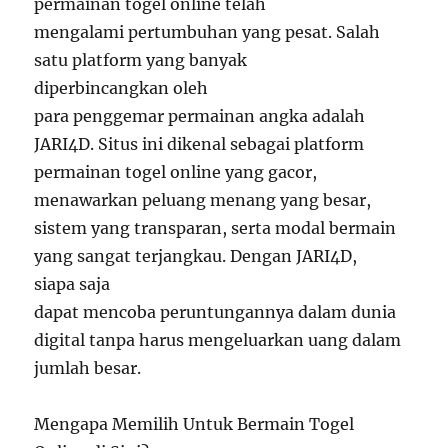
permainan togel online telah
mengalami pertumbuhan yang pesat. Salah
satu platform yang banyak
diperbincangkan oleh
para penggemar permainan angka adalah
JARI4D. Situs ini dikenal sebagai platform
permainan togel online yang gacor,
menawarkan peluang menang yang besar,
sistem yang transparan, serta modal bermain
yang sangat terjangkau. Dengan JARI4D,
siapa saja
dapat mencoba peruntungannya dalam dunia
digital tanpa harus mengeluarkan uang dalam
jumlah besar.
Mengapa Memilih Untuk Bermain Togel