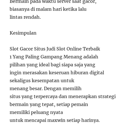
Bermain pada waktu server saat gacor,
biasanya di malam hari ketika lalu
lintas rendah.
Kesimpulan
Slot Gacor Situs Judi Slot Online Terbaik
1 Yang Paling Gampang Menang adalah
pilihan yang ideal bagi siapa saja yang
ingin merasakan keseruan hiburan digital
sekaligus kesempatan untuk
menang besar. Dengan memilih
situs yang terpercaya dan menerapkan strategi
bermain yang tepat, setiap pemain
memiliki peluang nyata
untuk mencapai maxwin setiap harinya.