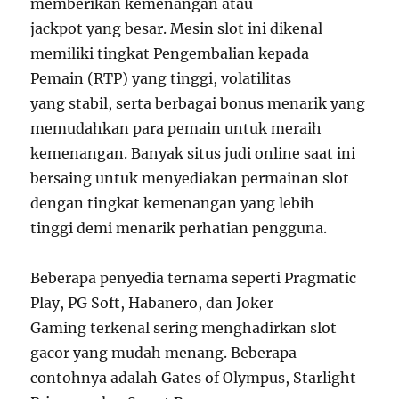
memberikan kemenangan atau
jackpot yang besar. Mesin slot ini dikenal
memiliki tingkat Pengembalian kepada
Pemain (RTP) yang tinggi, volatilitas
yang stabil, serta berbagai bonus menarik yang
memudahkan para pemain untuk meraih
kemenangan. Banyak situs judi online saat ini
bersaing untuk menyediakan permainan slot
dengan tingkat kemenangan yang lebih
tinggi demi menarik perhatian pengguna.
Beberapa penyedia ternama seperti Pragmatic
Play, PG Soft, Habanero, dan Joker
Gaming terkenal sering menghadirkan slot
gacor yang mudah menang. Beberapa
contohnya adalah Gates of Olympus, Starlight