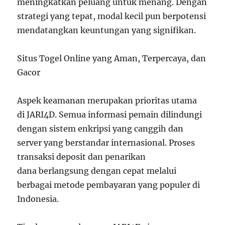
meningkatkan peluang untuk menang. Dengan
strategi yang tepat, modal kecil pun berpotensi
mendatangkan keuntungan yang signifikan.
Situs Togel Online yang Aman, Terpercaya, dan
Gacor
Aspek keamanan merupakan prioritas utama
di JARI4D. Semua informasi pemain dilindungi
dengan sistem enkripsi yang canggih dan
server yang berstandar internasional. Proses
transaksi deposit dan penarikan
dana berlangsung dengan cepat melalui
berbagai metode pembayaran yang populer di
Indonesia.