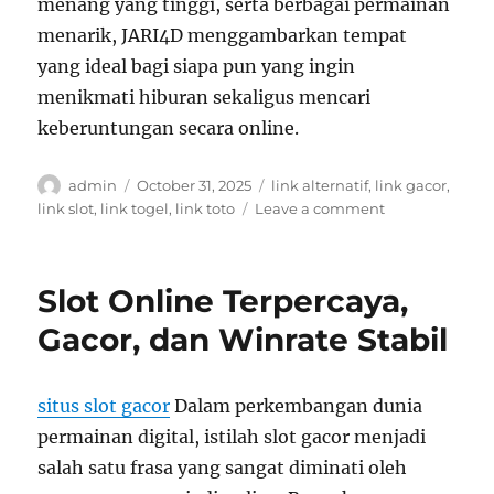
menang yang tinggi, serta berbagai permainan
menarik, JARI4D menggambarkan tempat
yang ideal bagi siapa pun yang ingin
menikmati hiburan sekaligus mencari
keberuntungan secara online.
Author
Posted
Tags
admin
October 31, 2025
link alternatif
,
link gacor
,
on
on
link slot
,
link togel
,
link toto
Leave a comment
Situs
Togel
Online
Slot Online Terpercaya,
Digital
Aman
Gacor, dan Winrate Stabil
Dan
Terpercaya
situs slot gacor
Dalam perkembangan dunia
permainan digital, istilah slot gacor menjadi
salah satu frasa yang sangat diminati oleh