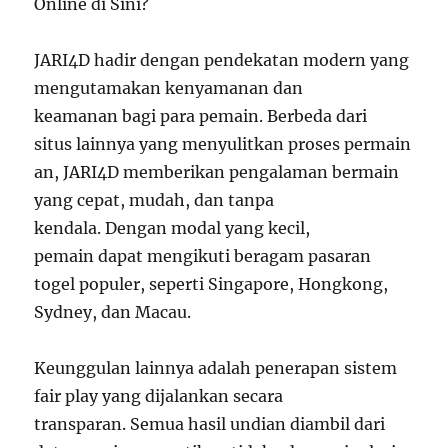
Online di Sini?
JARI4D hadir dengan pendekatan modern yang
mengutamakan kenyamanan dan
keamanan bagi para pemain. Berbeda dari
situs lainnya yang menyulitkan proses permain
an, JARI4D memberikan pengalaman bermain
yang cepat, mudah, dan tanpa
kendala. Dengan modal yang kecil,
pemain dapat mengikuti beragam pasaran
togel populer, seperti Singapore, Hongkong,
Sydney, dan Macau.
Keunggulan lainnya adalah penerapan sistem
fair play yang dijalankan secara
transparan. Semua hasil undian diambil dari