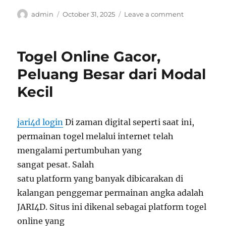
Author
Posted
on
admin
October 31, 2025
Leave a comment
on
Slot
Online
Terpercaya,
Togel Online Gacor,
Gacor,
dan
Peluang Besar dari Modal
Winrate
Kecil
Stabil
jari4d login
Di zaman digital seperti saat ini,
permainan togel melalui internet telah
mengalami pertumbuhan yang
sangat pesat. Salah
satu platform yang banyak dibicarakan di
kalangan penggemar permainan angka adalah
JARI4D. Situs ini dikenal sebagai platform togel
online yang