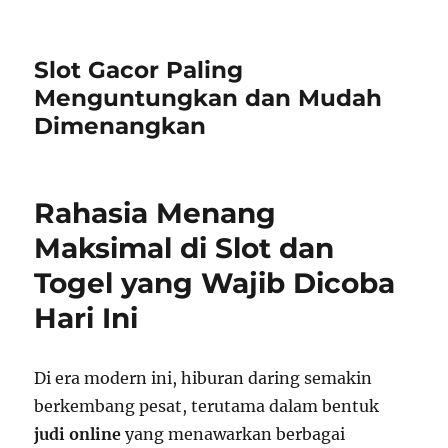
Slot Gacor Paling
Menguntungkan dan Mudah
Dimenangkan
Rahasia Menang
Maksimal di Slot dan
Togel yang Wajib Dicoba
Hari Ini
Di era modern ini, hiburan daring semakin
berkembang pesat, terutama dalam bentuk
judi online
yang menawarkan berbagai