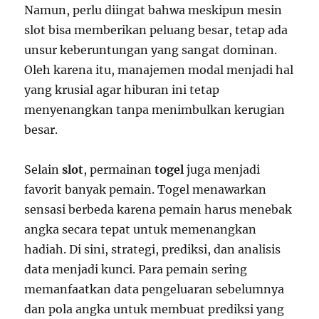
Namun, perlu diingat bahwa meskipun mesin
slot bisa memberikan peluang besar, tetap ada
unsur keberuntungan yang sangat dominan.
Oleh karena itu, manajemen modal menjadi hal
yang krusial agar hiburan ini tetap
menyenangkan tanpa menimbulkan kerugian
besar.
Selain
slot
, permainan
togel
juga menjadi
favorit banyak pemain. Togel menawarkan
sensasi berbeda karena pemain harus menebak
angka secara tepat untuk memenangkan
hadiah. Di sini, strategi, prediksi, dan analisis
data menjadi kunci. Para pemain sering
memanfaatkan data pengeluaran sebelumnya
dan pola angka untuk membuat prediksi yang