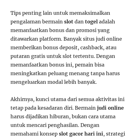
Tips penting lain untuk memaksimalkan
pengalaman bermain
slot
dan
togel
adalah
memanfaatkan bonus dan promosi yang
ditawarkan platform. Banyak situs judi online
memberikan bonus deposit, cashback, atau
putaran gratis untuk slot tertentu. Dengan
memanfaatkan bonus ini, pemain bisa
meningkatkan peluang menang tanpa harus
mengeluarkan modal lebih banyak.
Akhirnya, kunci utama dari semua aktivitas ini
tetap pada kesadaran diri. Bermain
judi online
harus dijadikan hiburan, bukan cara utama
untuk mencari penghasilan. Dengan
memahami konsep
slot gacor hari ini
, strategi