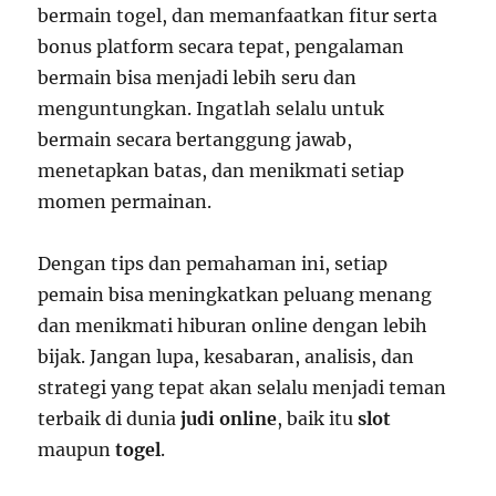
bermain togel, dan memanfaatkan fitur serta
bonus platform secara tepat, pengalaman
bermain bisa menjadi lebih seru dan
menguntungkan. Ingatlah selalu untuk
bermain secara bertanggung jawab,
menetapkan batas, dan menikmati setiap
momen permainan.
Dengan tips dan pemahaman ini, setiap
pemain bisa meningkatkan peluang menang
dan menikmati hiburan online dengan lebih
bijak. Jangan lupa, kesabaran, analisis, dan
strategi yang tepat akan selalu menjadi teman
terbaik di dunia
judi online
, baik itu
slot
maupun
togel
.