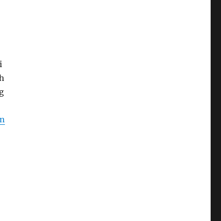
i
eh
g
in