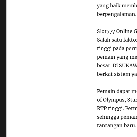
yang baik memb
berpengalaman.
Slot777 Online G
Salah satu fakt
tinggi pada per
pemain yang me
besar. Di SUKA
berkat sistem ya
Pemain dapat me
of Olympus, Sta
RTP tinggi. Perm
sehingga pemain
tantangan baru.