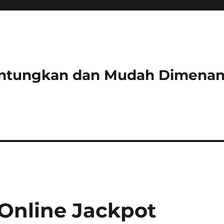
guntungkan dan Mudah Dimena
Online Jackpot