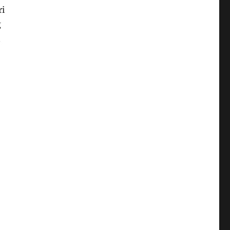
ri
g
n