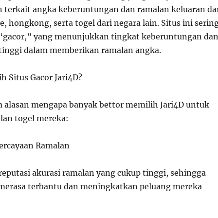
n terkait angka keberuntungan dan ramalan keluaran da
e, hongkong, serta togel dari negara lain. Situs ini serin
 “gacor,” yang menunjukkan tingkat keberuntungan da
tinggi dalam memberikan ramalan angka.
 Situs Gacor Jari4D?
a alasan mengapa banyak bettor memilih Jari4D untuk
lan togel mereka:
percayaan Ramalan
reputasi akurasi ramalan yang cukup tinggi, sehingga
merasa terbantu dan meningkatkan peluang mereka