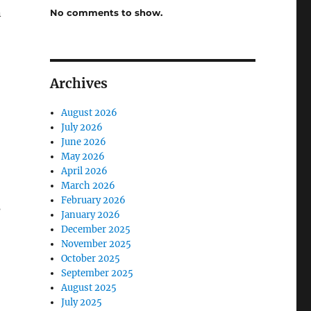
n
No comments to show.
Archives
August 2026
July 2026
June 2026
May 2026
April 2026
March 2026
February 2026
s
January 2026
December 2025
November 2025
October 2025
September 2025
August 2025
July 2025