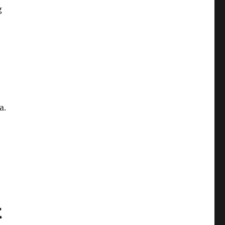
g
a.
t