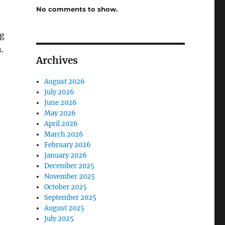
No comments to show.
ng
.
Archives
August 2026
July 2026
June 2026
May 2026
April 2026
March 2026
February 2026
January 2026
December 2025
November 2025
October 2025
September 2025
August 2025
July 2025