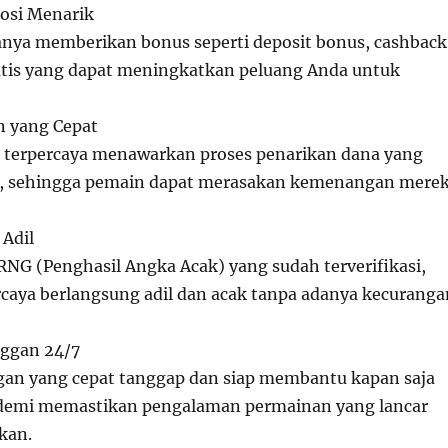
osi Menarik
sanya memberikan bonus seperti deposit bonus, cashback
atis yang dapat meningkatkan peluang Anda untuk
n yang Cepat
g terpercaya menawarkan proses penarikan dana yang
s, sehingga pemain dapat merasakan kemenangan mere
Adil
NG (Penghasil Angka Acak) yang sudah terverifikasi,
caya berlangsung adil dan acak tanpa adanya kecuranga
ggan 24/7
an yang cepat tanggap dan siap membantu kapan saja
 demi memastikan pengalaman permainan yang lancar
kan.