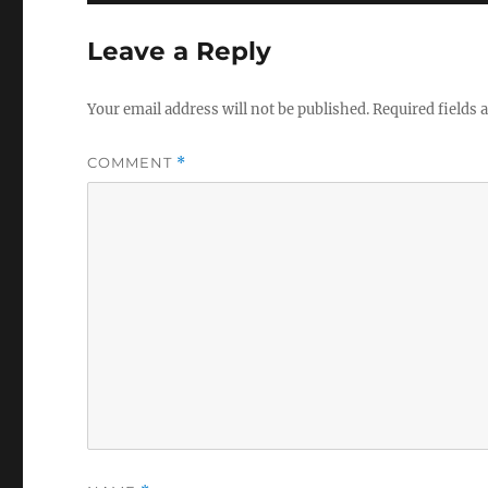
Leave a Reply
Your email address will not be published.
Required fields
COMMENT
*