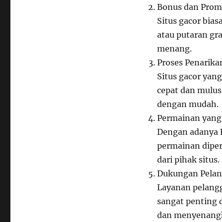
Bonus dan Prom
Situs gacor bia
atau putaran gr
menang.
Proses Penarika
Situs gacor yan
cepat dan mulu
dengan mudah.
Permainan yang 
Dengan adanya R
permainan diper
dari pihak situs.
Dukungan Pelan
Layanan pelangg
sangat penting
dan menyenang