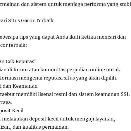
mainan dan sistem untuk menjaga performa yang stabi
ari Situs Gacor Terbaik
eberapa tips yang dapat Anda ikuti ketika mencari dan
cor terbaik:
an Cek Reputasi
ian di forum atau komunitas perjudian online untuk
ormasi mengenai reputasi situs yang akan dipilih.
nsi dan Keamanan
tersebut memiliki lisensi resmi dan sistem keamanan SSL
caya.
osit Kecil
 melakukan deposit kecil untuk menguji layanan,
iran, dan kualitas permainan.