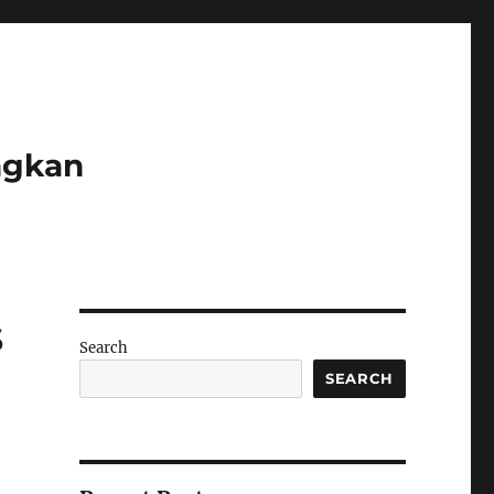
ngkan
s
Search
SEARCH