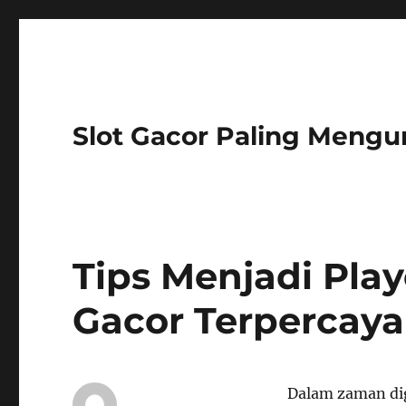
Slot Gacor Paling Men
Tips Menjadi Play
Gacor Terpercaya
Dalam zaman dig