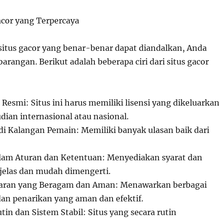
Gacor yang Terpercaya
situs gacor yang benar-benar dapat diandalkan, Anda
arangan. Berikut adalah beberapa ciri dari situs gacor
:
 Resmi: Situs ini harus memiliki lisensi yang dikeluarka
dian internasional atau nasional.
 di Kalangan Pemain: Memiliki banyak ulasan baik dari
lam Aturan dan Ketentuan: Menyediakan syarat dan
jelas dan mudah dimengerti.
ran yang Beragam dan Aman: Menawarkan berbagai
dan penarikan yang aman dan efektif.
in dan Sistem Stabil: Situs yang secara rutin