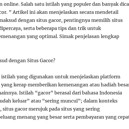
 online. Salah satu istilah yang populer dan banyak dica
cor. ” Artikel ini akan menjelaskan secara mendetail
maksud dengan situs gacor, pentingnya memilih situs
dipercaya, serta beberapa tips dan trik untuk
menangan yang optimal. Simak penjelasan lengkap
ud dengan Situs Gacor?
ah istilah yang digunakan untuk menjelaskan platform
e yang kerap memberikan kemenangan atau hadiah besa
innya. Istilah “gacor” berasal dari bahasa Indonesia
udah keluar” atau “sering muncul”; dalam konteks
, situs gacor merujuk pada situs yang sering
eluang menang yang besar serta pembayaran yang cepat