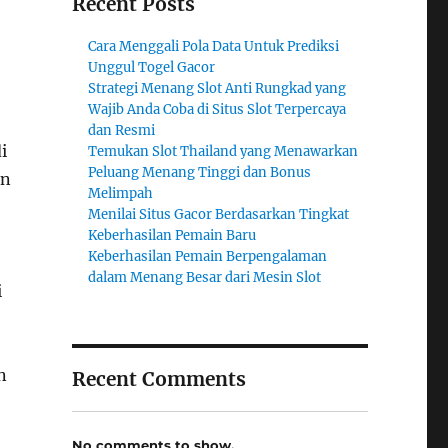
Recent Posts
Cara Menggali Pola Data Untuk Prediksi
Unggul Togel Gacor
Strategi Menang Slot Anti Rungkad yang
Wajib Anda Coba di Situs Slot Terpercaya
dan Resmi
i
Temukan Slot Thailand yang Menawarkan
Peluang Menang Tinggi dan Bonus
an
Melimpah
Menilai Situs Gacor Berdasarkan Tingkat
Keberhasilan Pemain Baru
Keberhasilan Pemain Berpengalaman
dalam Menang Besar dari Mesin Slot
i
n
Recent Comments
No comments to show.