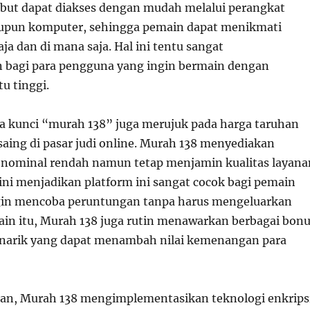
but dapat diakses dengan mudah melalui perangkat
pun komputer, sehingga pemain dapat menikmati
ja dan di mana saja. Hal ini tentu sangat
bagi para pengguna yang ingin bermain dengan
tu tinggi.
ta kunci “murah 138” juga merujuk pada harga taruhan
saing di pasar judi online. Murah 138 menyediakan
 nominal rendah namun tetap menjamin kualitas layana
 ini menjadikan platform ini sangat cocok bagi pemain
gin mencoba peruntungan tanpa harus mengeluarkan
lain itu, Murah 138 juga rutin menawarkan berbagai bon
narik yang dapat menambah nilai kemenangan para
nan, Murah 138 mengimplementasikan teknologi enkrips