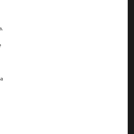
a.
e
pa