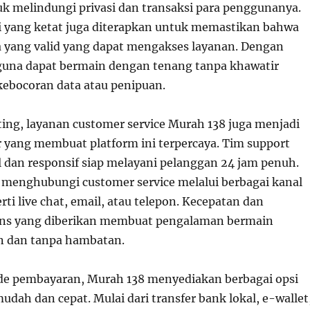
tuk melindungi privasi dan transaksi para penggunanya.
si yang ketat juga diterapkan untuk memastikan bahwa
yang valid yang dapat mengakses layanan. Dengan
guna dapat bermain dengan tenang tanpa khawatir
 kebocoran data atau penipuan.
ting, layanan customer service Murah 138 juga menjadi
or yang membuat platform ini terpercaya. Tim support
l dan responsif siap melayani pelanggan 24 jam penuh.
menghubungi customer service melalui berbagai kanal
ti live chat, email, atau telepon. Kecepatan dan
ons yang diberikan membuat pengalaman bermain
 dan tanpa hambatan.
de pembayaran, Murah 138 menyediakan berbagai opsi
udah dan cepat. Mulai dari transfer bank lokal, e-wallet