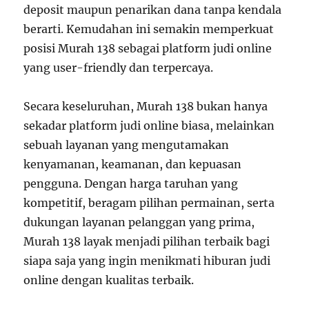
deposit maupun penarikan dana tanpa kendala
berarti. Kemudahan ini semakin memperkuat
posisi Murah 138 sebagai platform judi online
yang user-friendly dan terpercaya.
Secara keseluruhan, Murah 138 bukan hanya
sekadar platform judi online biasa, melainkan
sebuah layanan yang mengutamakan
kenyamanan, keamanan, dan kepuasan
pengguna. Dengan harga taruhan yang
kompetitif, beragam pilihan permainan, serta
dukungan layanan pelanggan yang prima,
Murah 138 layak menjadi pilihan terbaik bagi
siapa saja yang ingin menikmati hiburan judi
online dengan kualitas terbaik.