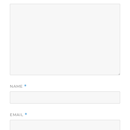
NAME
*
EMAIL
*