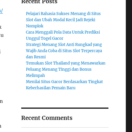
Recent Posts
m/
Pelajari Rahasia Sukses Menang di Situs
Slot dan Ubah Modal Kecil Jadi Rejeki
Nomplok
k
Cara Menggali Pola Data Untuk Prediksi
tu
Unggul Togel Gacor
Strategi Menang Slot Anti Rungkad yang
Wajib Anda Coba di Situs Slot Terpercaya
i
dan Resmi
Temukan Slot Thailand yang Menawarkan
Peluang Menang Tinggi dan Bonus
Melimpah
Menilai Situs Gacor Berdasarkan Tingkat
Keberhasilan Pemain Baru
an
Recent Comments
n