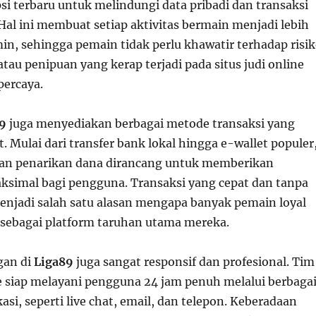
si terbaru untuk melindungi data pribadi dan transaksi
Hal ini membuat setiap aktivitas bermain menjadi lebih
in, sehingga pemain tidak perlu khawatir terhadap risi
tau penipuan yang kerap terjadi pada situs judi online
percaya.
9
juga menyediakan berbagai metode transaksi yang
 Mulai dari transfer bank lokal hingga e-wallet populer
dan penarikan dana dirancang untuk memberikan
imal bagi pengguna. Transaksi yang cepat dan tanpa
menjadi salah satu alasan mengapa banyak pemain loyal
sebagai platform taruhan utama mereka.
gan di
Liga89
juga sangat responsif dan profesional. Tim
e siap melayani pengguna 24 jam penuh melalui berbaga
si, seperti live chat, email, dan telepon. Keberadaan