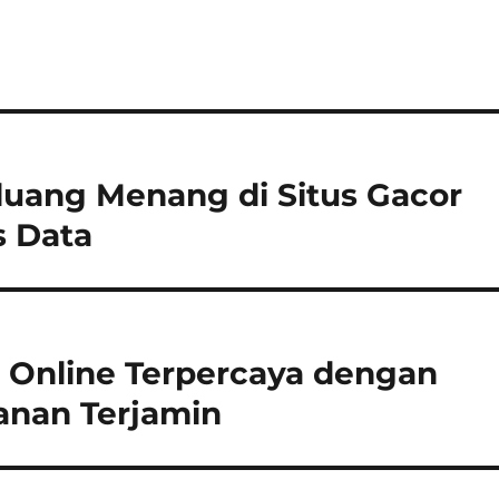
uang Menang di Situs Gacor
s Data
i Online Terpercaya dengan
anan Terjamin