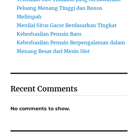
Peluang Menang Tinggi dan Bonus
Melimpah
Menilai Situs Gacor Berdasarkan Tingkat
Keberhasilan Pemain Baru
Keberhasilan Pemain Berpengalaman dalam
Menang Besar dari Mesin Slot
Recent Comments
No comments to show.