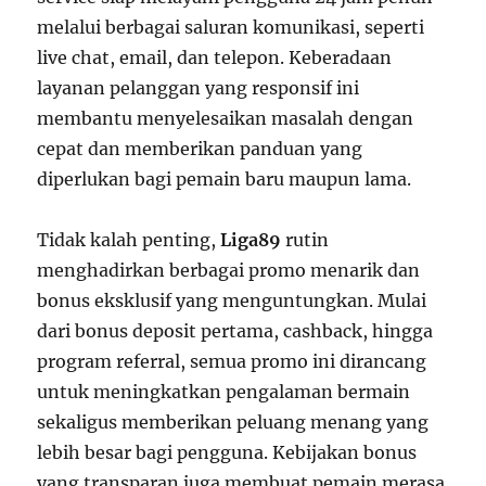
melalui berbagai saluran komunikasi, seperti
live chat, email, dan telepon. Keberadaan
layanan pelanggan yang responsif ini
membantu menyelesaikan masalah dengan
cepat dan memberikan panduan yang
diperlukan bagi pemain baru maupun lama.
Tidak kalah penting,
Liga89
rutin
menghadirkan berbagai promo menarik dan
bonus eksklusif yang menguntungkan. Mulai
dari bonus deposit pertama, cashback, hingga
program referral, semua promo ini dirancang
untuk meningkatkan pengalaman bermain
sekaligus memberikan peluang menang yang
lebih besar bagi pengguna. Kebijakan bonus
yang transparan juga membuat pemain merasa