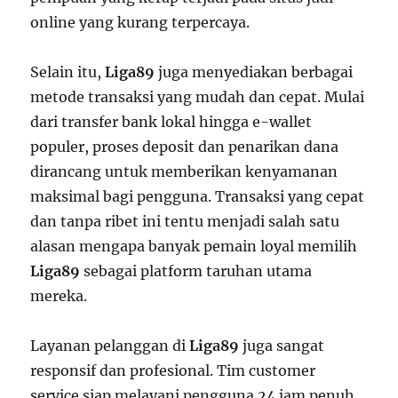
online yang kurang terpercaya.
Selain itu,
Liga89
juga menyediakan berbagai
metode transaksi yang mudah dan cepat. Mulai
dari transfer bank lokal hingga e-wallet
populer, proses deposit dan penarikan dana
dirancang untuk memberikan kenyamanan
maksimal bagi pengguna. Transaksi yang cepat
dan tanpa ribet ini tentu menjadi salah satu
alasan mengapa banyak pemain loyal memilih
Liga89
sebagai platform taruhan utama
mereka.
Layanan pelanggan di
Liga89
juga sangat
responsif dan profesional. Tim customer
service siap melayani pengguna 24 jam penuh