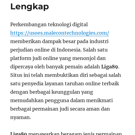
Lengkap
Perkembangan teknologi digital
https://usoes.malecontechnologies.com/
memberikan dampak besar pada industri
perjudian online di Indonesia. Salah satu
platform judi online yang menonjol dan
dipercaya oleh banyak pemain adalah
Liga89
.
Situs ini telah membuktikan diri sebagai salah
satu penyedia layanan taruhan online terbaik
dengan berbagai keunggulan yang
memudahkan pengguna dalam menikmati
berbagai permainan judi secara aman dan
nyaman.
Liga89
menawarkan beragam jenis permainan