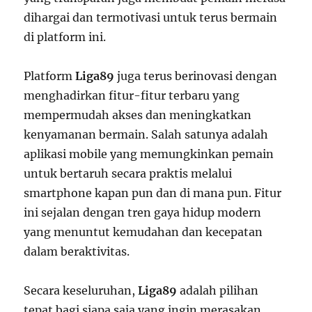
dihargai dan termotivasi untuk terus bermain
di platform ini.
Platform
Liga89
juga terus berinovasi dengan
menghadirkan fitur-fitur terbaru yang
mempermudah akses dan meningkatkan
kenyamanan bermain. Salah satunya adalah
aplikasi mobile yang memungkinkan pemain
untuk bertaruh secara praktis melalui
smartphone kapan pun dan di mana pun. Fitur
ini sejalan dengan tren gaya hidup modern
yang menuntut kemudahan dan kecepatan
dalam beraktivitas.
Secara keseluruhan,
Liga89
adalah pilihan
tepat bagi siapa saja yang ingin merasakan