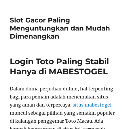
Slot Gacor Paling
Menguntungkan dan Mudah
Dimenangkan
Login Toto Paling Stabil
Hanya di MABESTOGEL
Dalam dunia perjudian online, hal terpenting
bagi para pemain adalah menemukan situs
yang aman dan terpercaya.
situs mabestogel
muncul sebagai pilihan yang semakin populer
di kalangan penggemar Toto Macau. Ada