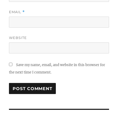
EMAIL
*
WEBSITE
Save my name, email, and website in this browser for
the next time I comment.
Post