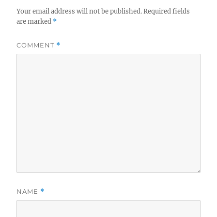
Your email address will not be published.
Required fields
are marked
*
COMMENT
*
NAME
*