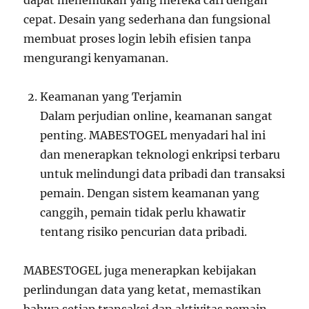
dapat menemukan yang mereka cari dengan
cepat. Desain yang sederhana dan fungsional
membuat proses login lebih efisien tanpa
mengurangi kenyamanan.
Keamanan yang Terjamin
Dalam perjudian online, keamanan sangat
penting. MABESTOGEL menyadari hal ini
dan menerapkan teknologi enkripsi terbaru
untuk melindungi data pribadi dan transaksi
pemain. Dengan sistem keamanan yang
canggih, pemain tidak perlu khawatir
tentang risiko pencurian data pribadi.
MABESTOGEL juga menerapkan kebijakan
perlindungan data yang ketat, memastikan