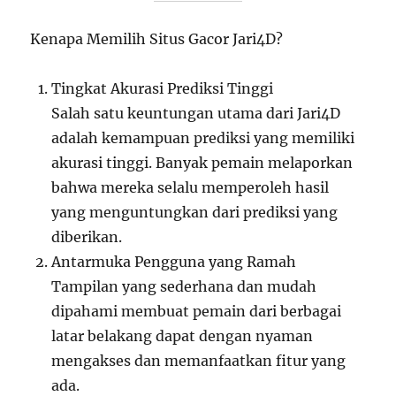
Kenapa Memilih Situs Gacor Jari4D?
Tingkat Akurasi Prediksi Tinggi
Salah satu keuntungan utama dari Jari4D
adalah kemampuan prediksi yang memiliki
akurasi tinggi. Banyak pemain melaporkan
bahwa mereka selalu memperoleh hasil
yang menguntungkan dari prediksi yang
diberikan.
Antarmuka Pengguna yang Ramah
Tampilan yang sederhana dan mudah
dipahami membuat pemain dari berbagai
latar belakang dapat dengan nyaman
mengakses dan memanfaatkan fitur yang
ada.