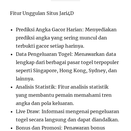
Fitur Unggulan Situs Jari4D
Prediksi Angka Gacor Harian: Menyediakan
prediksi angka yang sering muncul dan
terbukti gacor setiap harinya.
Data Pengeluaran Togel: Menawarkan data
lengkap dari berbagai pasar togel terpopuler
seperti Singapore, Hong Kong, Sydney, dan
lainnya.
Analisis Statistik: Fitur analisis statistik
yang membantu pemain memahami tren
angka dan pola keluaran.
Live Draw: Informasi mengenai pengeluaran
togel secara langsung dan dapat diandalkan.
Bonus dan Promosi: Penawaran bonus