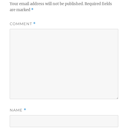
Your email address will not be published.
Required fields
are marked
*
COMMENT
*
NAME
*