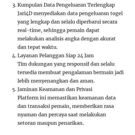
Kumpulan Data Pengeluaran Terlengkap
Jari4D menyediakan data pengeluaran togel
yang lengkap dan selalu diperbarui secara
real-time, sehingga pemain dapat
melakukan analisis angka dengan akurat
dan tepat waktu.
Layanan Pelanggan Siap 24 Jam
Tim dukungan yang responsif dan selalu
tersedia membuat pengalaman bermain jadi
lebih menyenangkan dan aman.
Jaminan Keamanan dan Privasi
Platform ini memastikan keamanan data
dan transaksi pemain, memberikan rasa
nyaman dan percaya saat melakukan
setoran maupun penarikan.