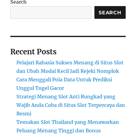
Search
SEARCH
Recent Posts
Pelajari Rahasia Sukses Menang di Situs Slot
dan Ubah Modal Kecil Jadi Rejeki Nomplok
Cara Menggali Pola Data Untuk Prediksi
Unggul Togel Gacor
Strategi Menang Slot Anti Rungkad yang
Wajib Anda Coba di Situs Slot Terpercaya dan
Resmi
Temukan Slot Thailand yang Menawarkan
Peluang Menang Tinggi dan Bonus