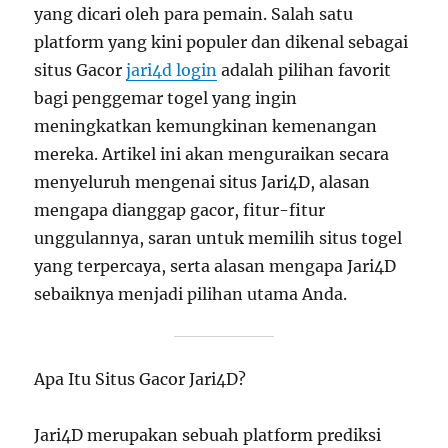
yang dicari oleh para pemain. Salah satu
platform yang kini populer dan dikenal sebagai
situs Gacor
jari4d login
adalah pilihan favorit
bagi penggemar togel yang ingin
meningkatkan kemungkinan kemenangan
mereka. Artikel ini akan menguraikan secara
menyeluruh mengenai situs Jari4D, alasan
mengapa dianggap gacor, fitur-fitur
unggulannya, saran untuk memilih situs togel
yang terpercaya, serta alasan mengapa Jari4D
sebaiknya menjadi pilihan utama Anda.
Apa Itu Situs Gacor Jari4D?
Jari4D merupakan sebuah platform prediksi