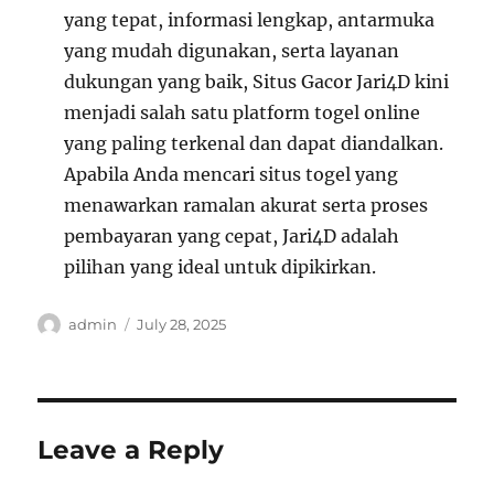
yang tepat, informasi lengkap, antarmuka
yang mudah digunakan, serta layanan
dukungan yang baik, Situs Gacor Jari4D kini
menjadi salah satu platform togel online
yang paling terkenal dan dapat diandalkan.
Apabila Anda mencari situs togel yang
menawarkan ramalan akurat serta proses
pembayaran yang cepat, Jari4D adalah
pilihan yang ideal untuk dipikirkan.
Author
Posted
admin
July 28, 2025
on
Leave a Reply