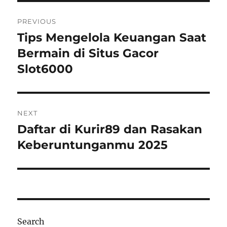
Post
PREVIOUS
navigation
Tips Mengelola Keuangan Saat
Previous
post:
Bermain di Situs Gacor
Slot6000
NEXT
Daftar di Kurir89 dan Rasakan
Next
post:
Keberuntunganmu 2025
Search