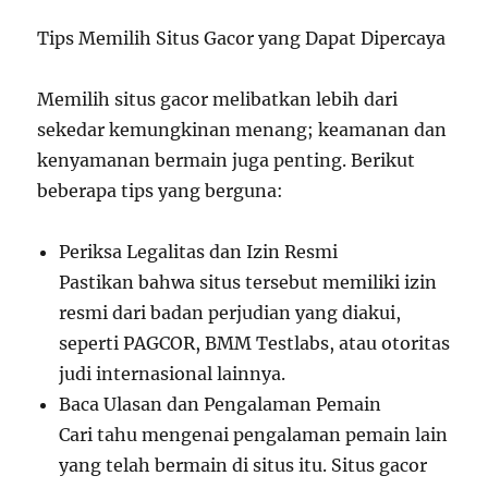
Tips Memilih Situs Gacor yang Dapat Dipercaya
Memilih situs gacor melibatkan lebih dari
sekedar kemungkinan menang; keamanan dan
kenyamanan bermain juga penting. Berikut
beberapa tips yang berguna:
Periksa Legalitas dan Izin Resmi
Pastikan bahwa situs tersebut memiliki izin
resmi dari badan perjudian yang diakui,
seperti PAGCOR, BMM Testlabs, atau otoritas
judi internasional lainnya.
Baca Ulasan dan Pengalaman Pemain
Cari tahu mengenai pengalaman pemain lain
yang telah bermain di situs itu. Situs gacor