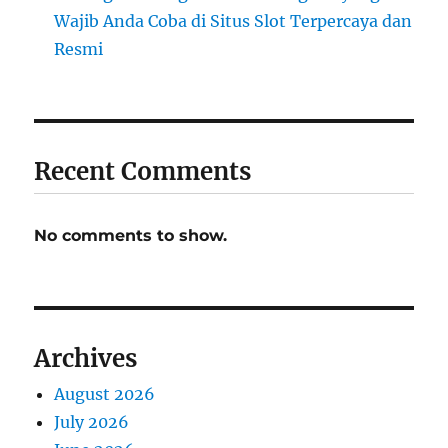
Wajib Anda Coba di Situs Slot Terpercaya dan
Resmi
Recent Comments
No comments to show.
Archives
August 2026
July 2026