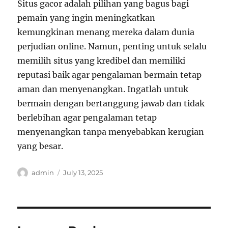
Situs gacor adalah pilihan yang bagus bagi
pemain yang ingin meningkatkan
kemungkinan menang mereka dalam dunia
perjudian online. Namun, penting untuk selalu
memilih situs yang kredibel dan memiliki
reputasi baik agar pengalaman bermain tetap
aman dan menyenangkan. Ingatlah untuk
bermain dengan bertanggung jawab dan tidak
berlebihan agar pengalaman tetap
menyenangkan tanpa menyebabkan kerugian
yang besar.
Author
Posted
admin
July 13, 2025
on