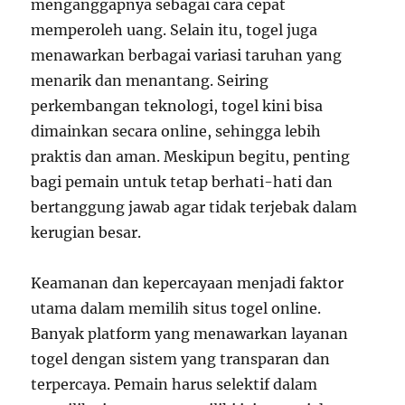
menganggapnya sebagai cara cepat
memperoleh uang. Selain itu, togel juga
menawarkan berbagai variasi taruhan yang
menarik dan menantang. Seiring
perkembangan teknologi, togel kini bisa
dimainkan secara online, sehingga lebih
praktis dan aman. Meskipun begitu, penting
bagi pemain untuk tetap berhati-hati dan
bertanggung jawab agar tidak terjebak dalam
kerugian besar.
Keamanan dan kepercayaan menjadi faktor
utama dalam memilih situs togel online.
Banyak platform yang menawarkan layanan
togel dengan sistem yang transparan dan
terpercaya. Pemain harus selektif dalam