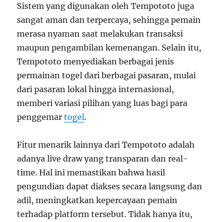
Sistem yang digunakan oleh Tempototo juga
sangat aman dan terpercaya, sehingga pemain
merasa nyaman saat melakukan transaksi
maupun pengambilan kemenangan. Selain itu,
Tempototo menyediakan berbagai jenis
permainan togel dari berbagai pasaran, mulai
dari pasaran lokal hingga internasional,
memberi variasi pilihan yang luas bagi para
penggemar
togel
.
Fitur menarik lainnya dari Tempototo adalah
adanya live draw yang transparan dan real-
time. Hal ini memastikan bahwa hasil
pengundian dapat diakses secara langsung dan
adil, meningkatkan kepercayaan pemain
terhadap platform tersebut. Tidak hanya itu,