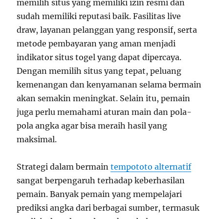
memilih situs yang memiliki izin resmi dan
sudah memiliki reputasi baik. Fasilitas live
draw, layanan pelanggan yang responsif, serta
metode pembayaran yang aman menjadi
indikator situs togel yang dapat dipercaya.
Dengan memilih situs yang tepat, peluang
kemenangan dan kenyamanan selama bermain
akan semakin meningkat. Selain itu, pemain
juga perlu memahami aturan main dan pola-
pola angka agar bisa meraih hasil yang
maksimal.
Strategi dalam bermain
tempototo alternatif
sangat berpengaruh terhadap keberhasilan
pemain. Banyak pemain yang mempelajari
prediksi angka dari berbagai sumber, termasuk