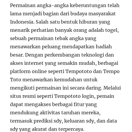
Permainan angka-angka keberuntungan telah
lama menjadi bagian dari budaya masyarakat
Indonesia. Salah satu bentuk hiburan yang
menarik perhatian banyak orang adalah togel,
sebuah permainan tebak angka yang
menawarkan peluang mendapatkan hadiah
besar. Dengan perkembangan teknologi dan
akses internet yang semakin mudah, berbagai
platform online seperti Tempototo dan Tempo
Toto menawarkan kemudahan untuk
mengikuti permainan ini secara daring. Melalui
situs resmi seperti Tempototo login, pemain
dapat mengakses berbagai fitur yang
mendukung aktivitas taruhan mereka,
termasuk prediksi sdy, keluaran sdy, dan data
sdy yang akurat dan terpercaya.