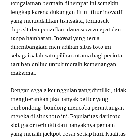
Pengalaman bermain di tempat ini semakin
lengkap karena dukungan fitur-fitur inovatif
yang memudahkan transaksi, termasuk
deposit dan penarikan dana secara cepat dan
tanpa hambatan. Inovasi yang terus
dikembangkan menjadikan situs toto ini
sebagai salah satu pilihan utama bagi pecinta
taruhan online untuk meraih kemenangan
maksimal.
Dengan segala keunggulan yang dimiliki, tidak
mengherankan jika banyak bettor yang
berbondong-bondong mencoba peruntungan
mereka di situs toto ini. Popularitas dari toto
slot gacor terbukti dari banyaknya pemain
yang meraih jackpot besar setiap hari. Kualitas