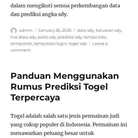
dalam mengikuti semua perkembangan data
dan prediksi angka sdy.
Author
Posted
Tags
admin
January 26, 2026
data sdy
,
keluaran sdy
,
on
live draw sdy
,
paito sdy
,
prediksi sdy
,
tempo toto
,
tempototo
,
tempototo login
,
togel sdy
Leave a
on
comment
Panduan
Memulai
Bisnis
Panduan Menggunakan
Togel
Online
Rumus Prediksi Togel
dari
Terpercaya
Nol
dan
Sukses
Togel adalah salah satu jenis permainan judi
yang cukup populer di Indonesia. Permainan ini
menawarkan peluang besar untuk