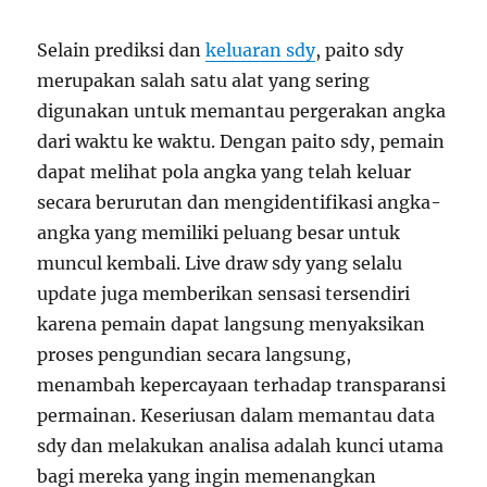
Selain prediksi dan
keluaran sdy
, paito sdy
merupakan salah satu alat yang sering
digunakan untuk memantau pergerakan angka
dari waktu ke waktu. Dengan paito sdy, pemain
dapat melihat pola angka yang telah keluar
secara berurutan dan mengidentifikasi angka-
angka yang memiliki peluang besar untuk
muncul kembali. Live draw sdy yang selalu
update juga memberikan sensasi tersendiri
karena pemain dapat langsung menyaksikan
proses pengundian secara langsung,
menambah kepercayaan terhadap transparansi
permainan. Keseriusan dalam memantau data
sdy dan melakukan analisa adalah kunci utama
bagi mereka yang ingin memenangkan