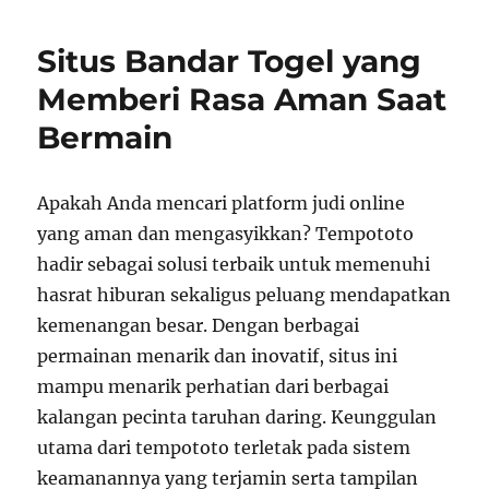
Slot
Paling
Situs Bandar Togel yang
Menguntungkan
di
Memberi Rasa Aman Saat
Situs
Bermain
Toto
Slot
Gacor
Apakah Anda mencari platform judi online
yang aman dan mengasyikkan? Tempototo
hadir sebagai solusi terbaik untuk memenuhi
hasrat hiburan sekaligus peluang mendapatkan
kemenangan besar. Dengan berbagai
permainan menarik dan inovatif, situs ini
mampu menarik perhatian dari berbagai
kalangan pecinta taruhan daring. Keunggulan
utama dari tempototo terletak pada sistem
keamanannya yang terjamin serta tampilan