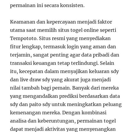
permainan ini secara konsisten.
Keamanan dan kepercayaan menjadi faktor
utama saat memilih situs togel online seperti
Tempototo. Situs resmi yang menyediakan
fitur lengkap, termasuk login yang aman dan
terjamin, sangat penting agar data pribadi dan
transaksi keuangan tetap terlindungi. Selain
itu, kecepatan dalam menyajikan keluaran sdy
dan live draw sdy yang akurat juga menjadi
nilai tambah bagi pemain. Banyak dari mereka
yang mengandalkan prediksi berdasarkan data
sdy dan paito sdy untuk meningkatkan peluang
kemenangan mereka. Dengan kombinasi
analisa dan keberuntungan, permainan togel
dapat menjadi aktivitas yang menyenangkan