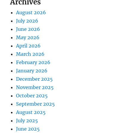
Archives
August 2026
July 2026
June 2026
May 2026
April 2026
March 2026
February 2026
January 2026
December 2025
November 2025
October 2025
September 2025
August 2025
July 2025
June 2025