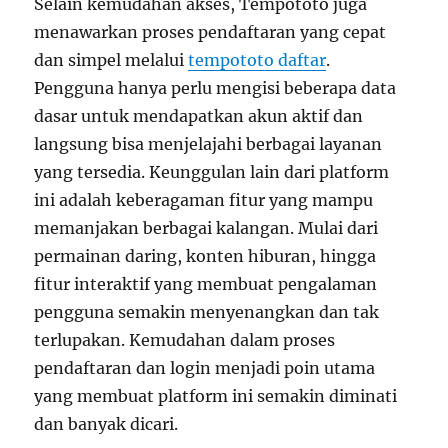
Selain kemudahan akses, Tempototo juga
menawarkan proses pendaftaran yang cepat
dan simpel melalui
tempototo daftar
.
Pengguna hanya perlu mengisi beberapa data
dasar untuk mendapatkan akun aktif dan
langsung bisa menjelajahi berbagai layanan
yang tersedia. Keunggulan lain dari platform
ini adalah keberagaman fitur yang mampu
memanjakan berbagai kalangan. Mulai dari
permainan daring, konten hiburan, hingga
fitur interaktif yang membuat pengalaman
pengguna semakin menyenangkan dan tak
terlupakan. Kemudahan dalam proses
pendaftaran dan login menjadi poin utama
yang membuat platform ini semakin diminati
dan banyak dicari.