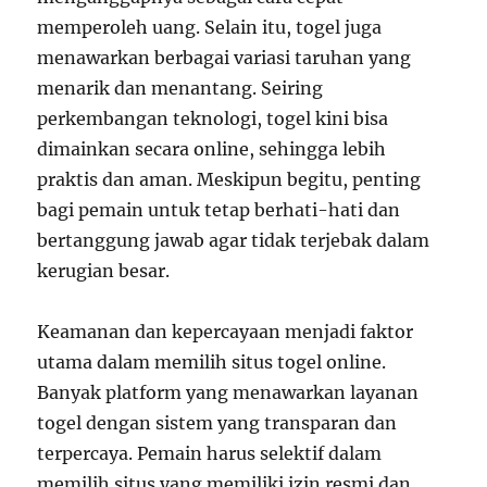
memperoleh uang. Selain itu, togel juga
menawarkan berbagai variasi taruhan yang
menarik dan menantang. Seiring
perkembangan teknologi, togel kini bisa
dimainkan secara online, sehingga lebih
praktis dan aman. Meskipun begitu, penting
bagi pemain untuk tetap berhati-hati dan
bertanggung jawab agar tidak terjebak dalam
kerugian besar.
Keamanan dan kepercayaan menjadi faktor
utama dalam memilih situs togel online.
Banyak platform yang menawarkan layanan
togel dengan sistem yang transparan dan
terpercaya. Pemain harus selektif dalam
memilih situs yang memiliki izin resmi dan