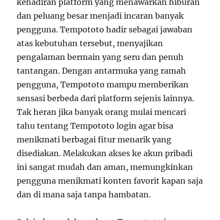
kehadiran platform yang menawarkan hiburan
dan peluang besar menjadi incaran banyak
pengguna. Tempototo hadir sebagai jawaban
atas kebutuhan tersebut, menyajikan
pengalaman bermain yang seru dan penuh
tantangan. Dengan antarmuka yang ramah
pengguna, Tempototo mampu memberikan
sensasi berbeda dari platform sejenis lainnya.
Tak heran jika banyak orang mulai mencari
tahu tentang Tempototo login agar bisa
menikmati berbagai fitur menarik yang
disediakan. Melakukan akses ke akun pribadi
ini sangat mudah dan aman, memungkinkan
pengguna menikmati konten favorit kapan saja
dan di mana saja tanpa hambatan.