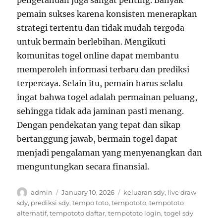
pengetahuan juga sangat penting. Banyak
pemain sukses karena konsisten menerapkan
strategi tertentu dan tidak mudah tergoda
untuk bermain berlebihan. Mengikuti
komunitas togel online dapat membantu
memperoleh informasi terbaru dan prediksi
terpercaya. Selain itu, pemain harus selalu
ingat bahwa togel adalah permainan peluang,
sehingga tidak ada jaminan pasti menang.
Dengan pendekatan yang tepat dan sikap
bertanggung jawab, bermain togel dapat
menjadi pengalaman yang menyenangkan dan
menguntungkan secara finansial.
Author
Posted
Tags
admin
January 10, 2026
keluaran sdy
,
live draw
on
sdy
,
prediksi sdy
,
tempo toto
,
tempototo
,
tempototo
alternatif
,
tempototo daftar
,
tempototo login
,
togel sdy