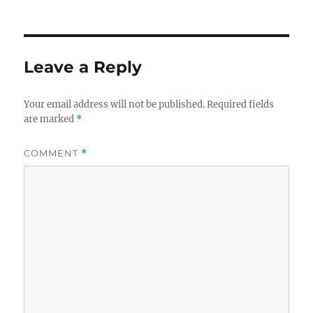
Leave a Reply
Your email address will not be published.
Required fields
are marked
*
COMMENT
*