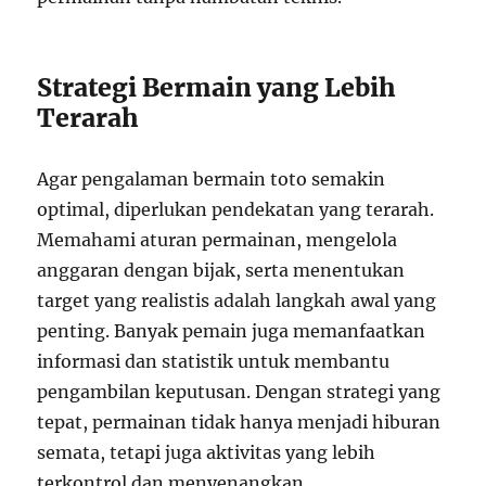
Strategi Bermain yang Lebih
Terarah
Agar pengalaman bermain toto semakin
optimal, diperlukan pendekatan yang terarah.
Memahami aturan permainan, mengelola
anggaran dengan bijak, serta menentukan
target yang realistis adalah langkah awal yang
penting. Banyak pemain juga memanfaatkan
informasi dan statistik untuk membantu
pengambilan keputusan. Dengan strategi yang
tepat, permainan tidak hanya menjadi hiburan
semata, tetapi juga aktivitas yang lebih
terkontrol dan menyenangkan.