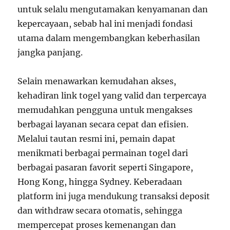
untuk selalu mengutamakan kenyamanan dan
kepercayaan, sebab hal ini menjadi fondasi
utama dalam mengembangkan keberhasilan
jangka panjang.
Selain menawarkan kemudahan akses,
kehadiran link togel yang valid dan terpercaya
memudahkan pengguna untuk mengakses
berbagai layanan secara cepat dan efisien.
Melalui tautan resmi ini, pemain dapat
menikmati berbagai permainan togel dari
berbagai pasaran favorit seperti Singapore,
Hong Kong, hingga Sydney. Keberadaan
platform ini juga mendukung transaksi deposit
dan withdraw secara otomatis, sehingga
mempercepat proses kemenangan dan