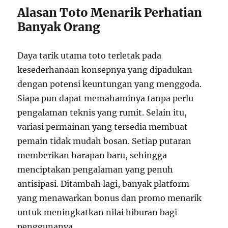
Alasan Toto Menarik Perhatian
Banyak Orang
Daya tarik utama toto terletak pada
kesederhanaan konsepnya yang dipadukan
dengan potensi keuntungan yang menggoda.
Siapa pun dapat memahaminya tanpa perlu
pengalaman teknis yang rumit. Selain itu,
variasi permainan yang tersedia membuat
pemain tidak mudah bosan. Setiap putaran
memberikan harapan baru, sehingga
menciptakan pengalaman yang penuh
antisipasi. Ditambah lagi, banyak platform
yang menawarkan bonus dan promo menarik
untuk meningkatkan nilai hiburan bagi
penggunanya.