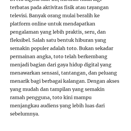
terbatas pada aktivitas fisik atau tayangan
televisi. Banyak orang mulai beralih ke
platform online untuk mendapatkan
pengalaman yang lebih praktis, seru, dan
fleksibel. Salah satu bentuk hiburan yang
semakin populer adalah toto. Bukan sekadar
permainan angka, toto telah berkembang
menjadi bagian dari gaya hidup digital yang
menawarkan sensasi, tantangan, dan peluang
menarik bagi berbagai kalangan. Dengan akses
yang mudah dan tampilan yang semakin
ramah pengguna, toto kini mampu
menjangkau audiens yang lebih luas dari
sebelumnya.