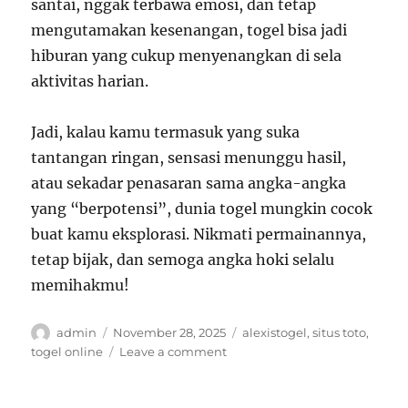
santai, nggak terbawa emosi, dan tetap
mengutamakan kesenangan, togel bisa jadi
hiburan yang cukup menyenangkan di sela
aktivitas harian.
Jadi, kalau kamu termasuk yang suka
tantangan ringan, sensasi menunggu hasil,
atau sekadar penasaran sama angka-angka
yang “berpotensi”, dunia togel mungkin cocok
buat kamu eksplorasi. Nikmati permainannya,
tetap bijak, dan semoga angka hoki selalu
memihakmu!
Author
Posted
Tags
admin
November 28, 2025
alexistogel
,
situs toto
,
on
on
togel online
Leave a comment
Rahasia
Seru
di