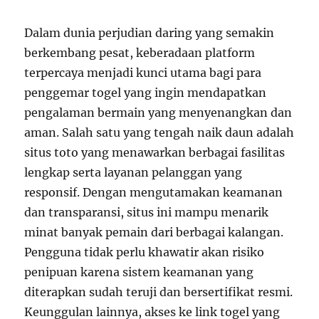
Dalam dunia perjudian daring yang semakin
berkembang pesat, keberadaan platform
terpercaya menjadi kunci utama bagi para
penggemar togel yang ingin mendapatkan
pengalaman bermain yang menyenangkan dan
aman. Salah satu yang tengah naik daun adalah
situs toto yang menawarkan berbagai fasilitas
lengkap serta layanan pelanggan yang
responsif. Dengan mengutamakan keamanan
dan transparansi, situs ini mampu menarik
minat banyak pemain dari berbagai kalangan.
Pengguna tidak perlu khawatir akan risiko
penipuan karena sistem keamanan yang
diterapkan sudah teruji dan bersertifikat resmi.
Keunggulan lainnya, akses ke link togel yang