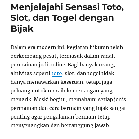
Menjelajahi Sensasi Toto,
Balik
Dunia
Slot, dan Togel dengan
Togel:
Bijak
Antara
Strategi,
Peluang,
dan
Dalam era modern ini, kegiatan hiburan telah
Hiburan
berkembang pesat, termasuk dalam ranah
permainan judi online. Bagi banyak orang,
aktivitas seperti
toto
, slot, dan togel tidak
hanya menawarkan keseruan, tetapi juga
peluang untuk meraih kemenangan yang
menarik. Meski begitu, memahami setiap jenis
permainan dan cara bermain yang bijak sangat
penting agar pengalaman bermain tetap
menyenangkan dan bertanggung jawab.