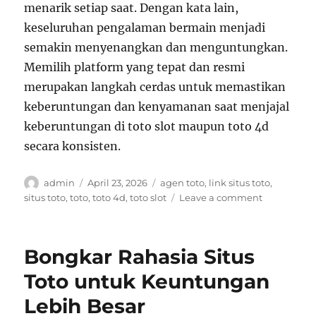
menarik setiap saat. Dengan kata lain,
keseluruhan pengalaman bermain menjadi
semakin menyenangkan dan menguntungkan.
Memilih platform yang tepat dan resmi
merupakan langkah cerdas untuk memastikan
keberuntungan dan kenyamanan saat menjajal
keberuntungan di toto slot maupun toto 4d
secara konsisten.
Author
Posted
Tags
admin
April 23, 2026
agen toto
,
link situs toto
,
on
on
situs toto
,
toto
,
toto 4d
,
toto slot
Leave a comment
Gunakan
Strategi
Toto
Bongkar Rahasia Situs
4D
untuk
Toto untuk Keuntungan
Meningkat
Lebih Besar
Peluang
Menang