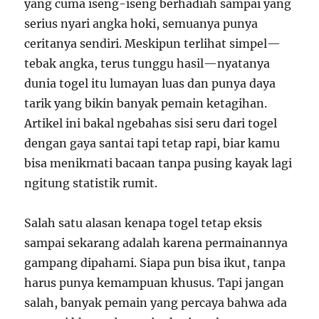
yang cuma iseng-iseng berhadiah sampai yang
serius nyari angka hoki, semuanya punya
ceritanya sendiri. Meskipun terlihat simpel—
tebak angka, terus tunggu hasil—nyatanya
dunia togel itu lumayan luas dan punya daya
tarik yang bikin banyak pemain ketagihan.
Artikel ini bakal ngebahas sisi seru dari togel
dengan gaya santai tapi tetap rapi, biar kamu
bisa menikmati bacaan tanpa pusing kayak lagi
ngitung statistik rumit.
Salah satu alasan kenapa togel tetap eksis
sampai sekarang adalah karena permainannya
gampang dipahami. Siapa pun bisa ikut, tanpa
harus punya kemampuan khusus. Tapi jangan
salah, banyak pemain yang percaya bahwa ada