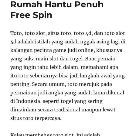
Rumah Hantu Penuh
Keuntungan
Free Spin
Lebih
Besar
Toto, toto slot, situs toto, toto 4d, dan toto slot
4d adalah istilah yang sudah nggak asing lagi di
kalangan pecinta game judi online, khususnya
yang suka main slot dan togel. Buat pemain
yang ingin tahu lebih dalam, memahami apa
itu toto sebenarnya bisa jadi langkah awal yang
penting. Secara umum, toto merujuk pada
permainan judi angka yang sudah lama dikenal
di Indonesia, seperti togel yang sering
dimainkan secara tradisional maupun lewat
situs toto terpercaya.
Kalau membahas toto slot, ini adalah