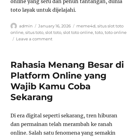
online yang seru dan penuh tantangan, dunia
toto layak untuk dijelajahi.
Author
Posted
Tags
admin
January 16, 2026
meme4d
,
situs slot toto
on
online
,
situs toto
,
slot toto
,
slot toto online
,
toto
,
toto online
on
Leave a comment
Mengenal
Dunia
Toto
Rahasia Menang Besar di
sebagai
Hiburan
Platform Online yang
Modern
Wajib Kamu Coba
Sekarang
Di era digital seperti sekarang, tren hiburan
dan permainan telah merambah ke ranah
online. Salah satu fenomena yang semakin