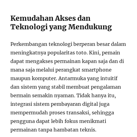
Kemudahan Akses dan
Teknologi yang Mendukung
Perkembangan teknologi berperan besar dalam
meningkatnya popularitas toto. Kini, pemain
dapat mengakses permainan kapan saja dan di
mana saja melalui perangkat smartphone
maupun komputer. Antarmuka yang intuitif
dan sistem yang stabil membuat pengalaman
bermain semakin nyaman. Tidak hanya itu,
integrasi sistem pembayaran digital juga
mempermudah proses transaksi, sehingga
pengguna dapat lebih fokus menikmati
permainan tanpa hambatan teknis.