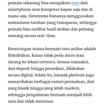
pemain sekarang bisa mengakses
toto
dari
smartphone atau komputer kapan saja dan di
mana saja. Sistemnya biasanya menggunakan
mekanisme taruhan yang transparan, sehingga
pemain bisa melihat hasil undian dan peluang
menang secara real-time.
Keuntungan utama bermain toto online adalah
fleksibilitas. Kamu tidak perlu antre atau
datang ke lokasi tertentu. Semua transaksi,
dari deposit hingga penarikan, dilakukan
secara digital. Selain itu, banyak platform juga
menyediakan berbagai variasi permainan, dari
yang klasik hingga yang lebih modern,
sehingga pengalaman bermain menjadi lebih
seru dan tidak monoton.