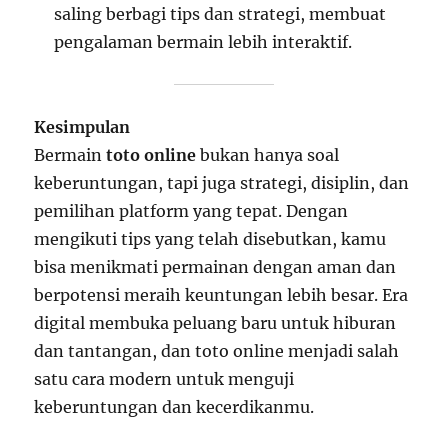
saling berbagi tips dan strategi, membuat
pengalaman bermain lebih interaktif.
Kesimpulan
Bermain
toto online
bukan hanya soal
keberuntungan, tapi juga strategi, disiplin, dan
pemilihan platform yang tepat. Dengan
mengikuti tips yang telah disebutkan, kamu
bisa menikmati permainan dengan aman dan
berpotensi meraih keuntungan lebih besar. Era
digital membuka peluang baru untuk hiburan
dan tantangan, dan toto online menjadi salah
satu cara modern untuk menguji
keberuntungan dan kecerdikanmu.