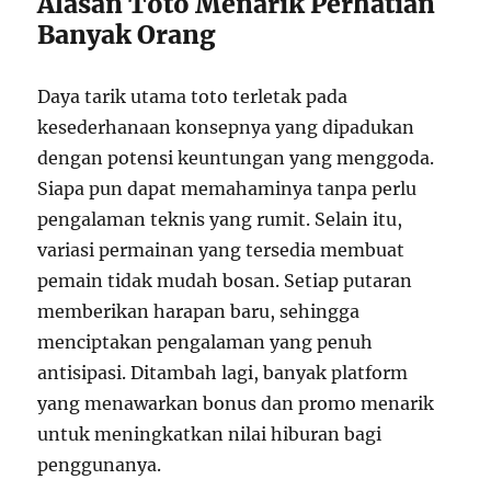
Alasan Toto Menarik Perhatian
Banyak Orang
Daya tarik utama toto terletak pada
kesederhanaan konsepnya yang dipadukan
dengan potensi keuntungan yang menggoda.
Siapa pun dapat memahaminya tanpa perlu
pengalaman teknis yang rumit. Selain itu,
variasi permainan yang tersedia membuat
pemain tidak mudah bosan. Setiap putaran
memberikan harapan baru, sehingga
menciptakan pengalaman yang penuh
antisipasi. Ditambah lagi, banyak platform
yang menawarkan bonus dan promo menarik
untuk meningkatkan nilai hiburan bagi
penggunanya.