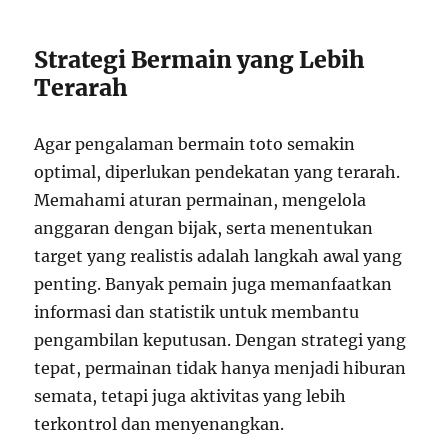
Strategi Bermain yang Lebih
Terarah
Agar pengalaman bermain toto semakin
optimal, diperlukan pendekatan yang terarah.
Memahami aturan permainan, mengelola
anggaran dengan bijak, serta menentukan
target yang realistis adalah langkah awal yang
penting. Banyak pemain juga memanfaatkan
informasi dan statistik untuk membantu
pengambilan keputusan. Dengan strategi yang
tepat, permainan tidak hanya menjadi hiburan
semata, tetapi juga aktivitas yang lebih
terkontrol dan menyenangkan.