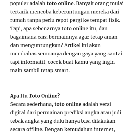
populer adalah
toto online
. Banyak orang mulai
tertarik mencoba keberuntungan mereka dari
rumah tanpa perlu repot pergi ke tempat fisik.
Tapi, apa sebenarnya toto online itu, dan
bagaimana cara bermainnya agar tetap aman
dan menguntungkan? Artikel ini akan
membahas semuanya dengan gaya yang santai
tapi informatif, cocok buat kamu yang ingin
main sambil tetap smart.
Apa Itu Toto Online?
Secara sederhana,
toto online
adalah versi
digital dari permainan prediksi angka atau judi
tebak angka yang dulu hanya bisa dilakukan
secara offline. Dengan kemudahan internet,