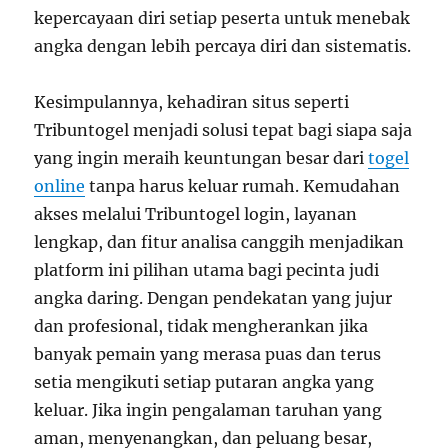
kepercayaan diri setiap peserta untuk menebak
angka dengan lebih percaya diri dan sistematis.
Kesimpulannya, kehadiran situs seperti
Tribuntogel menjadi solusi tepat bagi siapa saja
yang ingin meraih keuntungan besar dari
togel
online
tanpa harus keluar rumah. Kemudahan
akses melalui Tribuntogel login, layanan
lengkap, dan fitur analisa canggih menjadikan
platform ini pilihan utama bagi pecinta judi
angka daring. Dengan pendekatan yang jujur
dan profesional, tidak mengherankan jika
banyak pemain yang merasa puas dan terus
setia mengikuti setiap putaran angka yang
keluar. Jika ingin pengalaman taruhan yang
aman, menyenangkan, dan peluang besar,