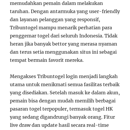
memudahkan pemain dalam melakukan
taruhan. Dengan antarmuka yang user-friendly
dan layanan pelanggan yang responsif,
Tribuntogel mampu menarik perhatian para
penggemar togel dari seluruh Indonesia. Tidak
heran jika banyak bettor yang merasa nyaman
dan terus setia menggunakan situs ini sebagai
tempat bermain favorit mereka.
Mengakses Tribuntogel login menjadi langkah
utama untuk menikmati semua fasilitas terbaik
yang disediakan. Setelah masuk ke dalam akun,
pemain bisa dengan mudah memilih berbagai
pasaran togel terpopuler, termasuk togel HK
yang sedang digandrungi banyak orang. Fitur
live draw dan update hasil secara real-time