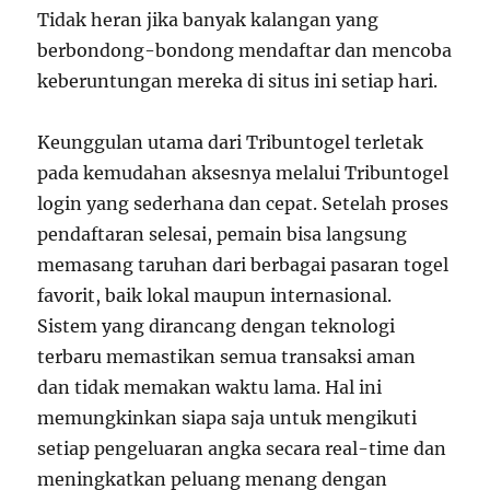
Tidak heran jika banyak kalangan yang
berbondong-bondong mendaftar dan mencoba
keberuntungan mereka di situs ini setiap hari.
Keunggulan utama dari Tribuntogel terletak
pada kemudahan aksesnya melalui Tribuntogel
login yang sederhana dan cepat. Setelah proses
pendaftaran selesai, pemain bisa langsung
memasang taruhan dari berbagai pasaran togel
favorit, baik lokal maupun internasional.
Sistem yang dirancang dengan teknologi
terbaru memastikan semua transaksi aman
dan tidak memakan waktu lama. Hal ini
memungkinkan siapa saja untuk mengikuti
setiap pengeluaran angka secara real-time dan
meningkatkan peluang menang dengan