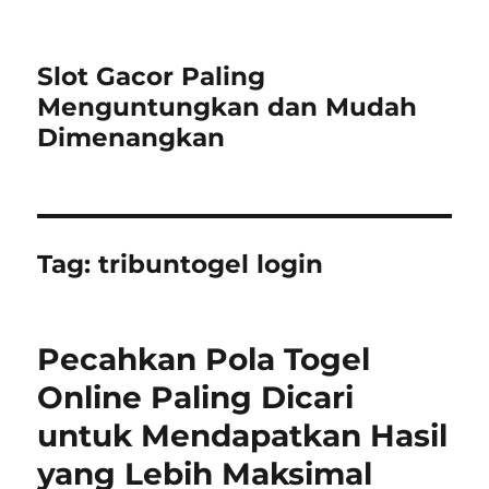
Slot Gacor Paling
Menguntungkan dan Mudah
Dimenangkan
Tag:
tribuntogel login
Pecahkan Pola Togel
Online Paling Dicari
untuk Mendapatkan Hasil
yang Lebih Maksimal