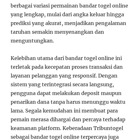
berbagai variasi permainan bandar togel online
yang lengkap, mulai dari angka keluar hingga
prediksi yang akurat, menjadikan pengalaman
taruhan semakin menyenangkan dan
menguntungkan.
Kelebihan utama dari bandar togel online ini
terletak pada kecepatan proses transaksi dan
layanan pelanggan yang responsif. Dengan
sistem yang terintegrasi secara langsung,
pengguna dapat melakukan deposit maupun
penarikan dana tanpa harus menunggu waktu
lama. Segala kemudahan ini membuat para
pemain merasa dihargai dan percaya terhadap
keamanan platform. Keberadaan Tribuntogel
sebagai bandar togel online terpercaya juga