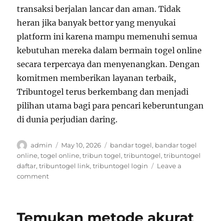
transaksi berjalan lancar dan aman. Tidak
heran jika banyak bettor yang menyukai
platform ini karena mampu memenuhi semua
kebutuhan mereka dalam bermain togel online
secara terpercaya dan menyenangkan. Dengan
komitmen memberikan layanan terbaik,
Tribuntogel terus berkembang dan menjadi
pilihan utama bagi para pencari keberuntungan
di dunia perjudian daring.
Author
Posted
Tags
admin
May 10, 2026
bandar togel
,
bandar togel
on
online
,
togel online
,
tribun togel
,
tribuntogel
,
tribuntogel
daftar
,
tribuntogel link
,
tribuntogel login
Leave a
on
comment
Pecahkan
Pola
Togel
Temukan metode akurat
Online