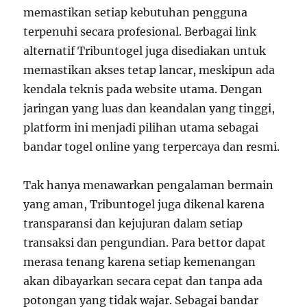
memastikan setiap kebutuhan pengguna
terpenuhi secara profesional. Berbagai link
alternatif Tribuntogel juga disediakan untuk
memastikan akses tetap lancar, meskipun ada
kendala teknis pada website utama. Dengan
jaringan yang luas dan keandalan yang tinggi,
platform ini menjadi pilihan utama sebagai
bandar togel online yang terpercaya dan resmi.
Tak hanya menawarkan pengalaman bermain
yang aman, Tribuntogel juga dikenal karena
transparansi dan kejujuran dalam setiap
transaksi dan pengundian. Para bettor dapat
merasa tenang karena setiap kemenangan
akan dibayarkan secara cepat dan tanpa ada
potongan yang tidak wajar. Sebagai bandar