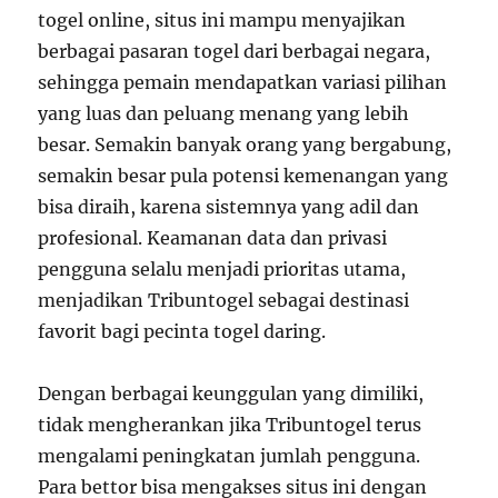
togel online, situs ini mampu menyajikan
berbagai pasaran togel dari berbagai negara,
sehingga pemain mendapatkan variasi pilihan
yang luas dan peluang menang yang lebih
besar. Semakin banyak orang yang bergabung,
semakin besar pula potensi kemenangan yang
bisa diraih, karena sistemnya yang adil dan
profesional. Keamanan data dan privasi
pengguna selalu menjadi prioritas utama,
menjadikan Tribuntogel sebagai destinasi
favorit bagi pecinta togel daring.
Dengan berbagai keunggulan yang dimiliki,
tidak mengherankan jika Tribuntogel terus
mengalami peningkatan jumlah pengguna.
Para bettor bisa mengakses situs ini dengan