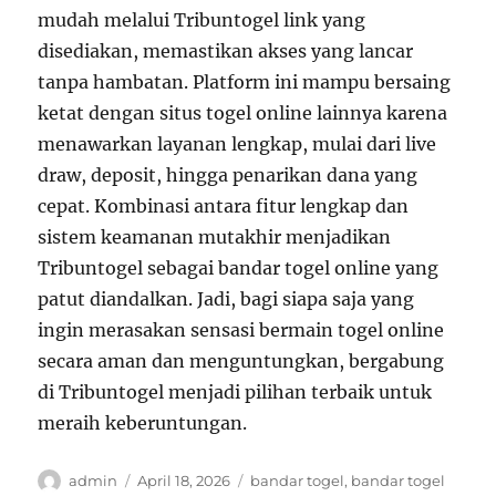
mudah melalui Tribuntogel link yang
disediakan, memastikan akses yang lancar
tanpa hambatan. Platform ini mampu bersaing
ketat dengan situs togel online lainnya karena
menawarkan layanan lengkap, mulai dari live
draw, deposit, hingga penarikan dana yang
cepat. Kombinasi antara fitur lengkap dan
sistem keamanan mutakhir menjadikan
Tribuntogel sebagai bandar togel online yang
patut diandalkan. Jadi, bagi siapa saja yang
ingin merasakan sensasi bermain togel online
secara aman dan menguntungkan, bergabung
di Tribuntogel menjadi pilihan terbaik untuk
meraih keberuntungan.
Author
Posted
Tags
admin
April 18, 2026
bandar togel
,
bandar togel