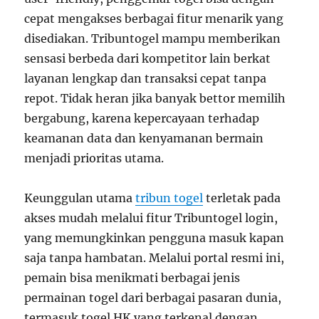
cepat mengakses berbagai fitur menarik yang
disediakan. Tribuntogel mampu memberikan
sensasi berbeda dari kompetitor lain berkat
layanan lengkap dan transaksi cepat tanpa
repot. Tidak heran jika banyak bettor memilih
bergabung, karena kepercayaan terhadap
keamanan data dan kenyamanan bermain
menjadi prioritas utama.
Keunggulan utama
tribun togel
terletak pada
akses mudah melalui fitur Tribuntogel login,
yang memungkinkan pengguna masuk kapan
saja tanpa hambatan. Melalui portal resmi ini,
pemain bisa menikmati berbagai jenis
permainan togel dari berbagai pasaran dunia,
termasuk togel HK yang terkenal dengan