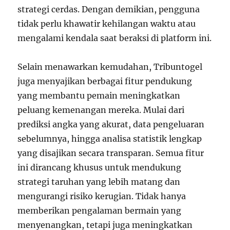
strategi cerdas. Dengan demikian, pengguna
tidak perlu khawatir kehilangan waktu atau
mengalami kendala saat beraksi di platform ini.
Selain menawarkan kemudahan, Tribuntogel
juga menyajikan berbagai fitur pendukung
yang membantu pemain meningkatkan
peluang kemenangan mereka. Mulai dari
prediksi angka yang akurat, data pengeluaran
sebelumnya, hingga analisa statistik lengkap
yang disajikan secara transparan. Semua fitur
ini dirancang khusus untuk mendukung
strategi taruhan yang lebih matang dan
mengurangi risiko kerugian. Tidak hanya
memberikan pengalaman bermain yang
menyenangkan, tetapi juga meningkatkan