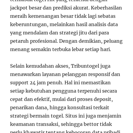
jackpot besar dan prediksi akurat. Keberhasilan
meraih kemenangan besar tidak lagi sebatas
keberuntungan, melainkan hasil analisis data
yang mendalam dan strategi jitu dari para
petaruh profesional. Dengan demikian, peluang
menang semakin terbuka lebar setiap hari.
Selain kemudahan akses, Tribuntogel juga
menawarkan layanan pelanggan responsif dan
support 24 jam penuh. Hal ini memastikan
setiap kebutuhan pengguna terpenuhi secara
cepat dan efektif, mulai dari proses deposit,
penarikan dana, hingga konsultasi terkait
strategi bermain togel. Situs ini juga menjamin
keamanan transaksi, sehingga bettor tidak
perlu khawatir tentang kebocoran data pribadi