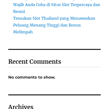
Wajib Anda Coba di Situs Slot Terpercaya dan
Resmi
Temukan Slot Thailand yang Menawarkan
Peluang Menang Tinggi dan Bonus
Melimpah
Recent Comments
No comments to show.
Archives