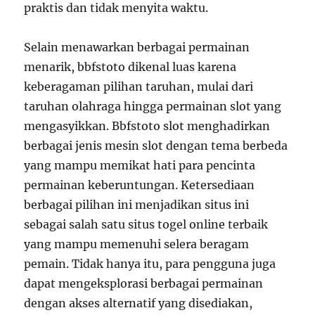
praktis dan tidak menyita waktu.
Selain menawarkan berbagai permainan
menarik, bbfstoto dikenal luas karena
keberagaman pilihan taruhan, mulai dari
taruhan olahraga hingga permainan slot yang
mengasyikkan. Bbfstoto slot menghadirkan
berbagai jenis mesin slot dengan tema berbeda
yang mampu memikat hati para pencinta
permainan keberuntungan. Ketersediaan
berbagai pilihan ini menjadikan situs ini
sebagai salah satu situs togel online terbaik
yang mampu memenuhi selera beragam
pemain. Tidak hanya itu, para pengguna juga
dapat mengeksplorasi berbagai permainan
dengan akses alternatif yang disediakan,