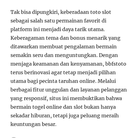
Tak bisa dipungkiri, keberadaan toto slot
sebagai salah satu permainan favorit di
platform ini menjadi daya tarik utama.
Keberagaman tema dan bonus menarik yang
ditawarkan membuat pengalaman bermain
semakin seru dan menguntungkan. Dengan
menjaga keamanan dan kenyamanan, bbfstoto
terus berinovasi agar tetap menjadi pilihan
utama bagi pecinta taruhan online. Melalui
berbagai fitur unggulan dan layanan pelanggan
yang responsif, situs ini membuktikan bahwa
bermain togel online dan slot bukan hanya
sekadar hiburan, tetapi juga peluang meraih
keuntungan besar.