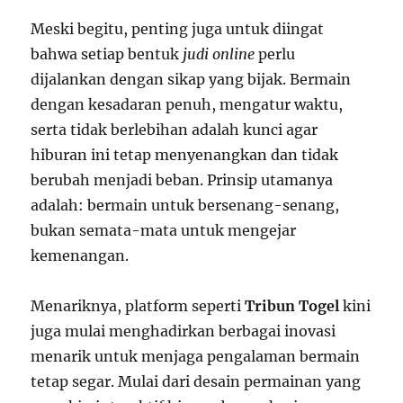
Meski begitu, penting juga untuk diingat
bahwa setiap bentuk
judi online
perlu
dijalankan dengan sikap yang bijak. Bermain
dengan kesadaran penuh, mengatur waktu,
serta tidak berlebihan adalah kunci agar
hiburan ini tetap menyenangkan dan tidak
berubah menjadi beban. Prinsip utamanya
adalah: bermain untuk bersenang-senang,
bukan semata-mata untuk mengejar
kemenangan.
Menariknya, platform seperti
Tribun Togel
kini
juga mulai menghadirkan berbagai inovasi
menarik untuk menjaga pengalaman bermain
tetap segar. Mulai dari desain permainan yang