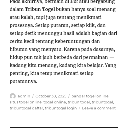
Pada akhirnya, bermain di
slot
atau bergabung
dalam
Tribun Togel
bukan hanya soal menang
atau kalah, tapi juga tentang menikmati
prosesnya. Setiap putaran, setiap klik, dan
setiap detik menunggu hasil adalah bagian dari
cerita kecil tentang keberuntungan dan
hiburan yang menyatu. Karena pada dasarnya,
hidup pun tak jauh berbeda dari permainan —
kadang kita menang, kadang kita belajar. Yang
penting, kita tetap menikmati setiap
putarannya.
Author
Posted
Tags
admin
October 30, 2025
bandar togel online
,
on
situs togel online
,
togel online
,
tribun togel
,
tribuntogel
,
on
tribuntogel daftar
,
tribuntogel login
Leave a comment
Putar
Hoki
yang