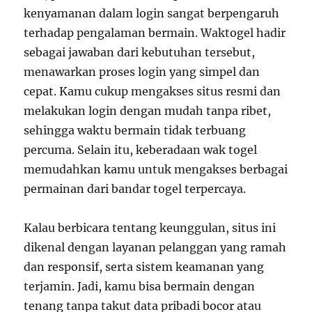
kenyamanan dalam login sangat berpengaruh
terhadap pengalaman bermain. Waktogel hadir
sebagai jawaban dari kebutuhan tersebut,
menawarkan proses login yang simpel dan
cepat. Kamu cukup mengakses situs resmi dan
melakukan login dengan mudah tanpa ribet,
sehingga waktu bermain tidak terbuang
percuma. Selain itu, keberadaan wak togel
memudahkan kamu untuk mengakses berbagai
permainan dari bandar togel terpercaya.
Kalau berbicara tentang keunggulan, situs ini
dikenal dengan layanan pelanggan yang ramah
dan responsif, serta sistem keamanan yang
terjamin. Jadi, kamu bisa bermain dengan
tenang tanpa takut data pribadi bocor atau