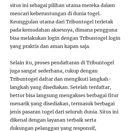
situs ini sebagai pilihan utama mereka dalam
mencari keberuntungan di dunia togel.
Keunggulan utama dari Tribuntogel terletak
pada kemudahan aksesnya, dimana pengguna
bisa melakukan login dengan Tribuntogel login
yang praktis dan aman kapan saja.
Selain itu, proses pendaftaran di Tribuntogel
juga sangat sederhana, cukup dengan
Tribuntogel daftar dan mengikuti langkah-
langkah yang disediakan. Setelah terdaftar,
bettor bisa langsung mengakses berbagai fitur
menarik yang disediakan, termasuk berbagai
jenis pasaran togel dari seluruh dunia. Situs ini
dikenal dengan layanan terbaik serta
dukungan pelanggan yang responsif,