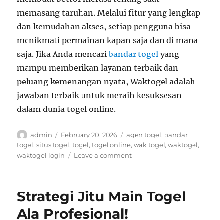
memasang taruhan. Melalui fitur yang lengkap
dan kemudahan akses, setiap pengguna bisa
menikmati permainan kapan saja dan di mana
saja. Jika Anda mencari
bandar togel
yang
mampu memberikan layanan terbaik dan
peluang kemenangan nyata, Waktogel adalah
jawaban terbaik untuk meraih kesuksesan
dalam dunia togel online.
Author
Posted
Tags
admin
February 20, 2026
agen togel
,
bandar
on
togel
,
situs togel
,
togel
,
togel online
,
wak togel
,
waktogel
,
on
waktogel login
Leave a comment
Pilih
Bandar
Togel
Strategi Jitu Main Togel
Online
dengan
Ala Profesional!
Sistem