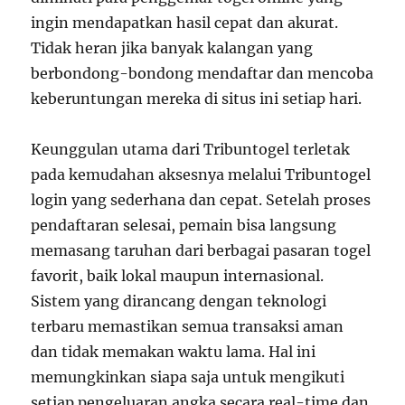
ingin mendapatkan hasil cepat dan akurat.
Tidak heran jika banyak kalangan yang
berbondong-bondong mendaftar dan mencoba
keberuntungan mereka di situs ini setiap hari.
Keunggulan utama dari Tribuntogel terletak
pada kemudahan aksesnya melalui Tribuntogel
login yang sederhana dan cepat. Setelah proses
pendaftaran selesai, pemain bisa langsung
memasang taruhan dari berbagai pasaran togel
favorit, baik lokal maupun internasional.
Sistem yang dirancang dengan teknologi
terbaru memastikan semua transaksi aman
dan tidak memakan waktu lama. Hal ini
memungkinkan siapa saja untuk mengikuti
setiap pengeluaran angka secara real-time dan