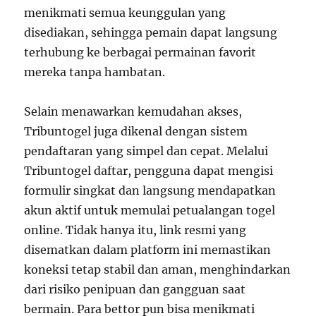
menikmati semua keunggulan yang
disediakan, sehingga pemain dapat langsung
terhubung ke berbagai permainan favorit
mereka tanpa hambatan.
Selain menawarkan kemudahan akses,
Tribuntogel juga dikenal dengan sistem
pendaftaran yang simpel dan cepat. Melalui
Tribuntogel daftar, pengguna dapat mengisi
formulir singkat dan langsung mendapatkan
akun aktif untuk memulai petualangan togel
online. Tidak hanya itu, link resmi yang
disematkan dalam platform ini memastikan
koneksi tetap stabil dan aman, menghindarkan
dari risiko penipuan dan gangguan saat
bermain. Para bettor pun bisa menikmati