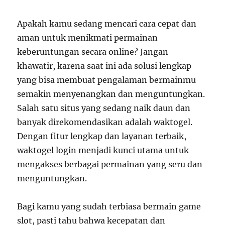
Jujur
Apakah kamu sedang mencari cara cepat dan
aman untuk menikmati permainan
keberuntungan secara online? Jangan
khawatir, karena saat ini ada solusi lengkap
yang bisa membuat pengalaman bermainmu
semakin menyenangkan dan menguntungkan.
Salah satu situs yang sedang naik daun dan
banyak direkomendasikan adalah waktogel.
Dengan fitur lengkap dan layanan terbaik,
waktogel login menjadi kunci utama untuk
mengakses berbagai permainan yang seru dan
menguntungkan.
Bagi kamu yang sudah terbiasa bermain game
slot, pasti tahu bahwa kecepatan dan