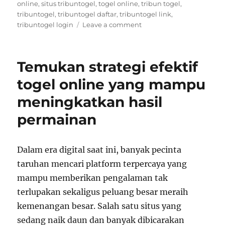
on
online
,
situs tribuntogel
,
togel online
,
tribun togel
,
tribuntogel
,
tribuntogel daftar
,
tribuntogel link
,
on
tribuntogel login
Leave a comment
Temukan
metode
akurat
Temukan strategi efektif
togel
online
togel online yang mampu
untuk
meningkatkan hasil
hasil
optimal
permainan
di
bandar
togel
Dalam era digital saat ini, banyak pecinta
online
terpercaya
taruhan mencari platform terpercaya yang
mampu memberikan pengalaman tak
terlupakan sekaligus peluang besar meraih
kemenangan besar. Salah satu situs yang
sedang naik daun dan banyak dibicarakan