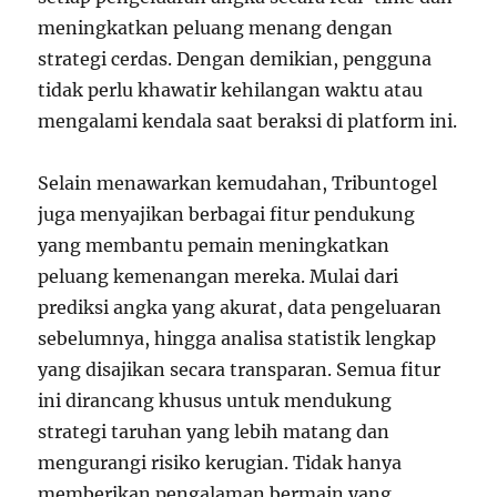
meningkatkan peluang menang dengan
strategi cerdas. Dengan demikian, pengguna
tidak perlu khawatir kehilangan waktu atau
mengalami kendala saat beraksi di platform ini.
Selain menawarkan kemudahan, Tribuntogel
juga menyajikan berbagai fitur pendukung
yang membantu pemain meningkatkan
peluang kemenangan mereka. Mulai dari
prediksi angka yang akurat, data pengeluaran
sebelumnya, hingga analisa statistik lengkap
yang disajikan secara transparan. Semua fitur
ini dirancang khusus untuk mendukung
strategi taruhan yang lebih matang dan
mengurangi risiko kerugian. Tidak hanya
memberikan pengalaman bermain yang