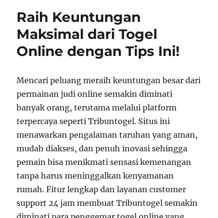
efektif
Raih Keuntungan
togel
online
Maksimal dari Togel
yang
Online dengan Tips Ini!
mampu
meningkatkan
hasil
permainan
Mencari peluang meraih keuntungan besar dari
permainan judi online semakin diminati
banyak orang, terutama melalui platform
terpercaya seperti Tribuntogel. Situs ini
menawarkan pengalaman taruhan yang aman,
mudah diakses, dan penuh inovasi sehingga
pemain bisa menikmati sensasi kemenangan
tanpa harus meninggalkan kenyamanan
rumah. Fitur lengkap dan layanan customer
support 24 jam membuat Tribuntogel semakin
diminati para penggemar togel online yang