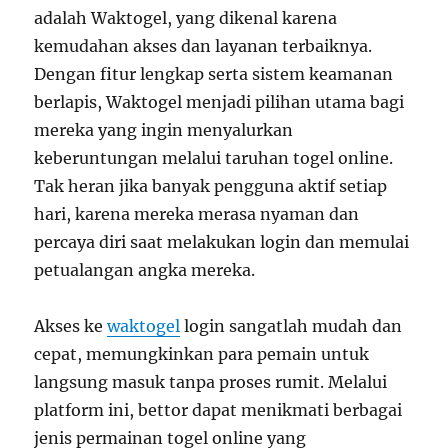
adalah Waktogel, yang dikenal karena
kemudahan akses dan layanan terbaiknya.
Dengan fitur lengkap serta sistem keamanan
berlapis, Waktogel menjadi pilihan utama bagi
mereka yang ingin menyalurkan
keberuntungan melalui taruhan togel online.
Tak heran jika banyak pengguna aktif setiap
hari, karena mereka merasa nyaman dan
percaya diri saat melakukan login dan memulai
petualangan angka mereka.
Akses ke
waktogel
login sangatlah mudah dan
cepat, memungkinkan para pemain untuk
langsung masuk tanpa proses rumit. Melalui
platform ini, bettor dapat menikmati berbagai
jenis permainan togel online yang