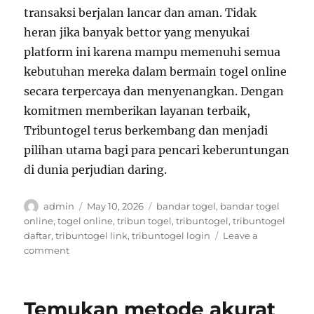
transaksi berjalan lancar dan aman. Tidak
heran jika banyak bettor yang menyukai
platform ini karena mampu memenuhi semua
kebutuhan mereka dalam bermain togel online
secara terpercaya dan menyenangkan. Dengan
komitmen memberikan layanan terbaik,
Tribuntogel terus berkembang dan menjadi
pilihan utama bagi para pencari keberuntungan
di dunia perjudian daring.
Author
Posted
Tags
admin
May 10, 2026
bandar togel
,
bandar togel
on
online
,
togel online
,
tribun togel
,
tribuntogel
,
tribuntogel
daftar
,
tribuntogel link
,
tribuntogel login
Leave a
on
comment
Pecahkan
Pola
Togel
Temukan metode akurat
Online