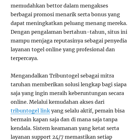
memudahkan bettor dalam mengakses
berbagai promosi menarik serta bonus yang
dapat meningkatkan peluang menang mereka.
Dengan pengalaman bertahun-tahun, situs ini
mampu menjaga reputasinya sebagai penyedia
layanan togel online yang profesional dan
terpercaya.
Mengandalkan Tribuntogel sebagai mitra
taruhan memberikan solusi lengkap bagi siapa
saja yang ingin meraih keberuntungan secara
online. Melalui kemudahan akses dari
tribuntogel link
yang selalu aktif, pemain bisa
bermain kapan saja dan di mana saja tanpa
kendala. Sistem keamanan yang ketat serta
layanan support 24/7 memastikan setiap