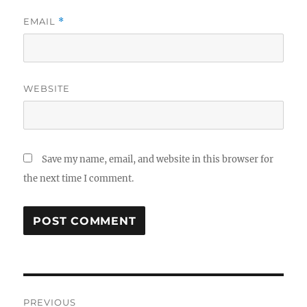
EMAIL
*
WEBSITE
Save my name, email, and website in this browser for
the next time I comment.
Post
PREVIOUS