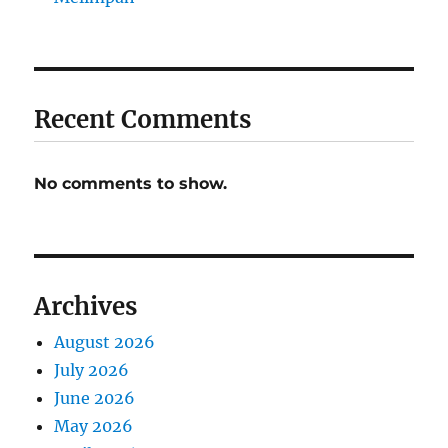
Recent Comments
No comments to show.
Archives
August 2026
July 2026
June 2026
May 2026