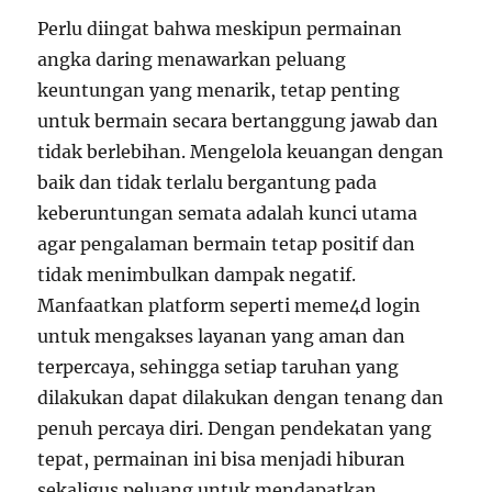
Perlu diingat bahwa meskipun permainan
angka daring menawarkan peluang
keuntungan yang menarik, tetap penting
untuk bermain secara bertanggung jawab dan
tidak berlebihan. Mengelola keuangan dengan
baik dan tidak terlalu bergantung pada
keberuntungan semata adalah kunci utama
agar pengalaman bermain tetap positif dan
tidak menimbulkan dampak negatif.
Manfaatkan platform seperti meme4d login
untuk mengakses layanan yang aman dan
terpercaya, sehingga setiap taruhan yang
dilakukan dapat dilakukan dengan tenang dan
penuh percaya diri. Dengan pendekatan yang
tepat, permainan ini bisa menjadi hiburan
sekaligus peluang untuk mendapatkan