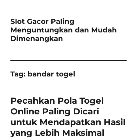
Slot Gacor Paling
Menguntungkan dan Mudah
Dimenangkan
Tag:
bandar togel
Pecahkan Pola Togel
Online Paling Dicari
untuk Mendapatkan Hasil
yang Lebih Maksimal