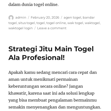
dalam dunia togel online.
Author
Posted
Tags
admin
February 20, 2026
agen togel
,
bandar
on
togel
,
situs togel
,
togel
,
togel online
,
wak togel
,
waktogel
,
on
waktogel login
Leave a comment
Pilih
Bandar
Togel
Strategi Jitu Main Togel
Online
dengan
Ala Profesional!
Sistem
Jujur
Apakah kamu sedang mencari cara cepat dan
aman untuk menikmati permainan
keberuntungan secara online? Jangan
khawatir, karena saat ini ada solusi lengkap
yang bisa membuat pengalaman bermainmu
semakin menyenangkan dan menguntungkan.