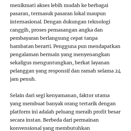
menikmati akses lebih mudah ke berbagai
pasaran, termasuk pasaran lokal maupun
internasional. Dengan dukungan teknologi
canggih, proses pemasangan angka dan
pembayaran berlangsung cepat tanpa
hambatan berarti. Pengguna pun mendapatkan
pengalaman bermain yang menyenangkan
sekaligus menguntungkan, berkat layanan
pelanggan yang responsif dan ramah selama 24
jam penuh.
Selain dari segi kenyamanan, faktor utama
yang membuat banyak orang tertarik dengan
platform ini adalah peluang meraih profit besar
secara instan. Berbeda dari permainan
konvensional yang membutuhkan