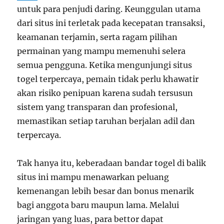
untuk para penjudi daring. Keunggulan utama
dari situs ini terletak pada kecepatan transaksi,
keamanan terjamin, serta ragam pilihan
permainan yang mampu memenuhi selera
semua pengguna. Ketika mengunjungi situs
togel terpercaya, pemain tidak perlu khawatir
akan risiko penipuan karena sudah tersusun
sistem yang transparan dan profesional,
memastikan setiap taruhan berjalan adil dan
terpercaya.
Tak hanya itu, keberadaan bandar togel di balik
situs ini mampu menawarkan peluang
kemenangan lebih besar dan bonus menarik
bagi anggota baru maupun lama. Melalui
jaringan yang luas, para bettor dapat