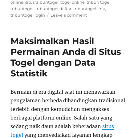
on
online
,
situs tribuntogel
,
togel online
,
tribun togel
,
tribuntogel
,
tribuntogel daftar
,
tribuntogel link
,
on
tribuntogel login
Leave a comment
Temukan
metode
akurat
Maksimalkan Hasil
togel
online
Permainan Anda di Situs
untuk
Togel dengan Data
hasil
optimal
Statistik
di
bandar
togel
Bermain di era digital saat ini menawarkan
online
terpercaya
pengalaman berbeda dibandingkan tradisional,
terlebih dengan kemudahan mengakses
berbagai platform online. Salah satu yang
sedang naik daun adalah keberadaan
situs
togel
yang menyediakan layanan lengkap