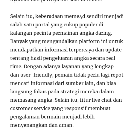
Selain itu, keberadaan meme4d sendiri menjadi
salah satu portal yang cukup populer di
kalangan pecinta permainan angka daring.
Banyak yang mengandalkan platform ini untuk
mendapatkan informasi terpercaya dan update
tentang hasil pengeluaran angka secara real-
time. Dengan adanya layanan yang lengkap
dan user-friendly, pemain tidak perlu lagi repot
mencari informasi dari sumber lain, dan bisa
langsung fokus pada strategi mereka dalam
memasang angka. Selain itu, fitur live chat dan
customer service yang responsif membuat
pengalaman bermain menjadi lebih
menyenangkan dan aman.