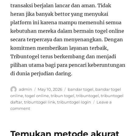
transaksi berjalan lancar dan aman. Tidak
heran jika banyak bettor yang menyukai
platform ini karena mampu memenuhi semua
kebutuhan mereka dalam bermain togel online
secara terpercaya dan menyenangkan. Dengan
komitmen memberikan layanan terbaik,
Tribuntogel terus berkembang dan menjadi
pilihan utama bagi para pencari keberuntungan
di dunia perjudian daring.
Author
Posted
Tags
admin
May 10, 2026
bandar togel
,
bandar togel
on
online
,
togel online
,
tribun togel
,
tribuntogel
,
tribuntogel
daftar
,
tribuntogel link
,
tribuntogel login
Leave a
on
comment
Pecahkan
Pola
Togel
Temukan metode akurat
Online