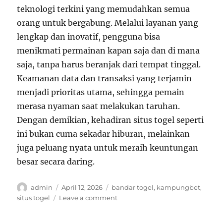
teknologi terkini yang memudahkan semua
orang untuk bergabung. Melalui layanan yang
lengkap dan inovatif, pengguna bisa
menikmati permainan kapan saja dan di mana
saja, tanpa harus beranjak dari tempat tinggal.
Keamanan data dan transaksi yang terjamin
menjadi prioritas utama, sehingga pemain
merasa nyaman saat melakukan taruhan.
Dengan demikian, kehadiran situs togel seperti
ini bukan cuma sekadar hiburan, melainkan
juga peluang nyata untuk meraih keuntungan
besar secara daring.
Author
Posted
Tags
admin
April 12, 2026
bandar togel
,
kampungbet
,
on
on
situs togel
Leave a comment
Maksimalkan
Hasil