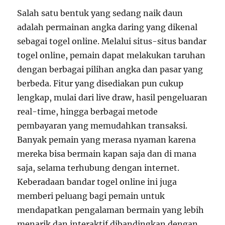
Salah satu bentuk yang sedang naik daun
adalah permainan angka daring yang dikenal
sebagai togel online. Melalui situs-situs bandar
togel online, pemain dapat melakukan taruhan
dengan berbagai pilihan angka dan pasar yang
berbeda. Fitur yang disediakan pun cukup
lengkap, mulai dari live draw, hasil pengeluaran
real-time, hingga berbagai metode
pembayaran yang memudahkan transaksi.
Banyak pemain yang merasa nyaman karena
mereka bisa bermain kapan saja dan di mana
saja, selama terhubung dengan internet.
Keberadaan bandar togel online ini juga
memberi peluang bagi pemain untuk
mendapatkan pengalaman bermain yang lebih
menarik dan interaktif dibandingkan dengan