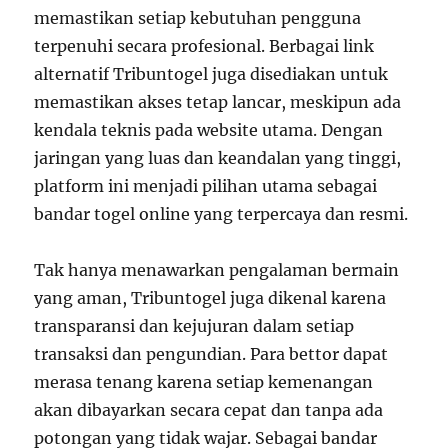
memastikan setiap kebutuhan pengguna
terpenuhi secara profesional. Berbagai link
alternatif Tribuntogel juga disediakan untuk
memastikan akses tetap lancar, meskipun ada
kendala teknis pada website utama. Dengan
jaringan yang luas dan keandalan yang tinggi,
platform ini menjadi pilihan utama sebagai
bandar togel online yang terpercaya dan resmi.
Tak hanya menawarkan pengalaman bermain
yang aman, Tribuntogel juga dikenal karena
transparansi dan kejujuran dalam setiap
transaksi dan pengundian. Para bettor dapat
merasa tenang karena setiap kemenangan
akan dibayarkan secara cepat dan tanpa ada
potongan yang tidak wajar. Sebagai bandar