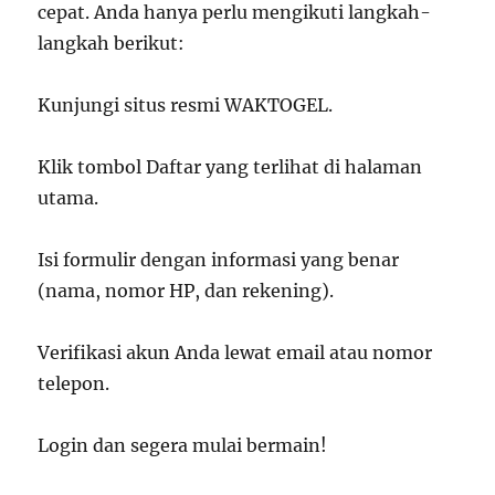
cepat. Anda hanya perlu mengikuti langkah-
langkah berikut:
Kunjungi situs resmi WAKTOGEL.
Klik tombol Daftar yang terlihat di halaman
utama.
Isi formulir dengan informasi yang benar
(nama, nomor HP, dan rekening).
Verifikasi akun Anda lewat email atau nomor
telepon.
Login dan segera mulai bermain!