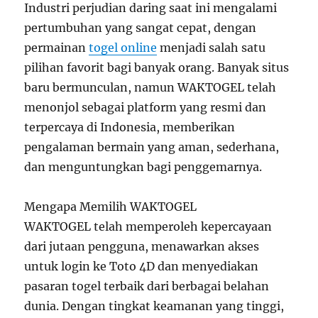
Industri perjudian daring saat ini mengalami
pertumbuhan yang sangat cepat, dengan
permainan
togel online
menjadi salah satu
pilihan favorit bagi banyak orang. Banyak situs
baru bermunculan, namun WAKTOGEL telah
menonjol sebagai platform yang resmi dan
terpercaya di Indonesia, memberikan
pengalaman bermain yang aman, sederhana,
dan menguntungkan bagi penggemarnya.
Mengapa Memilih WAKTOGEL
WAKTOGEL telah memperoleh kepercayaan
dari jutaan pengguna, menawarkan akses
untuk login ke Toto 4D dan menyediakan
pasaran togel terbaik dari berbagai belahan
dunia. Dengan tingkat keamanan yang tinggi,