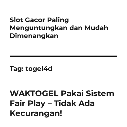
Slot Gacor Paling
Menguntungkan dan Mudah
Dimenangkan
Tag:
togel4d
WAKTOGEL Pakai Sistem
Fair Play – Tidak Ada
Kecurangan!