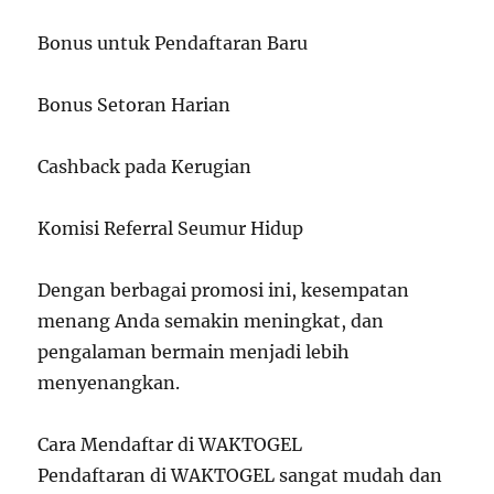
Bonus untuk Pendaftaran Baru
Bonus Setoran Harian
Cashback pada Kerugian
Komisi Referral Seumur Hidup
Dengan berbagai promosi ini, kesempatan
menang Anda semakin meningkat, dan
pengalaman bermain menjadi lebih
menyenangkan.
Cara Mendaftar di WAKTOGEL
Pendaftaran di WAKTOGEL sangat mudah dan