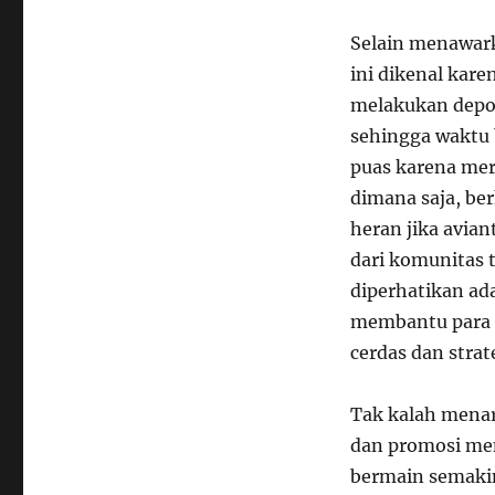
Lengkap
untuk
Selain menawark
Pemain
ini dikenal kar
yang
Ingin
melakukan depos
Menang
sehingga waktu 
Lebih
puas karena mer
Besar
dimana saja, ber
heran jika avia
dari komunitas t
diperhatikan ad
membantu para 
cerdas dan strat
Tak kalah menar
dan promosi men
bermain semaki