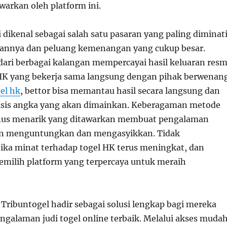
warkan oleh platform ini.
 dikenal sebagai salah satu pasaran yang paling diminat
tannya dan peluang kemenangan yang cukup besar.
ari berbagai kalangan mempercayai hasil keluaran resm
l HK yang bekerja sama langsung dengan pihak berwenang
gel hk
, bettor bisa memantau hasil secara langsung dan
isis angka yang akan dimainkan. Keberagaman metode
nus menarik yang ditawarkan membuat pengalaman
n menguntungkan dan mengasyikkan. Tidak
ka minat terhadap togel HK terus meningkat, dan
milih platform yang terpercaya untuk meraih
Tribuntogel hadir sebagai solusi lengkap bagi mereka
ngalaman judi togel online terbaik. Melalui akses muda