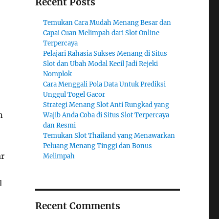
Recent Posts
Temukan Cara Mudah Menang Besar dan
Capai Cuan Melimpah dari Slot Online
Terpercaya
Pelajari Rahasia Sukses Menang di Situs
Slot dan Ubah Modal Kecil Jadi Rejeki
Nomplok
Cara Menggali Pola Data Untuk Prediksi
Unggul Togel Gacor
Strategi Menang Slot Anti Rungkad yang
n
Wajib Anda Coba di Situs Slot Terpercaya
dan Resmi
Temukan Slot Thailand yang Menawarkan
Peluang Menang Tinggi dan Bonus
ar
Melimpah
l
Recent Comments