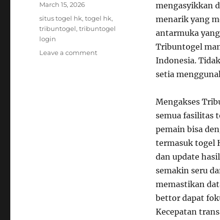
Posted
March 15, 2026
mengasyikkan d
on
Tags
situs togel hk
,
togel hk
,
menarik yang m
tribuntogel
,
tribuntogel
antarmuka yang 
login
Tribuntogel mam
on
Leave a comment
Indonesia. Tida
Strategi
Cerdas
setia menggunak
Mendominasi
Togel
Mengakses Trib
HK
Situs
semua fasilitas 
Togel
pemain bisa den
HK
termasuk togel 
dan update hasi
semakin seru da
memastikan data
bettor dapat fok
Kecepatan trans