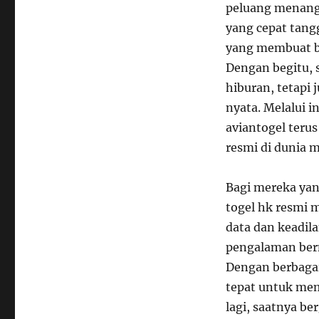
peluang menang 
yang cepat tang
yang membuat be
Dengan begitu, 
hiburan, tetapi
nyata. Melalui 
aviantogel terus
resmi di dunia 
Bagi mereka yan
togel hk resmi 
data dan keadila
pengalaman ber
Dengan berbagai
tepat untuk mem
lagi, saatnya b