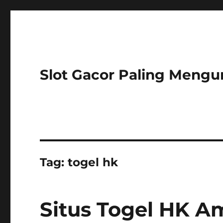
Slot Gacor Paling Men
Tag:
togel hk
Situs Togel HK A