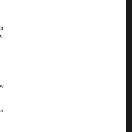
uh
s
aw
ga