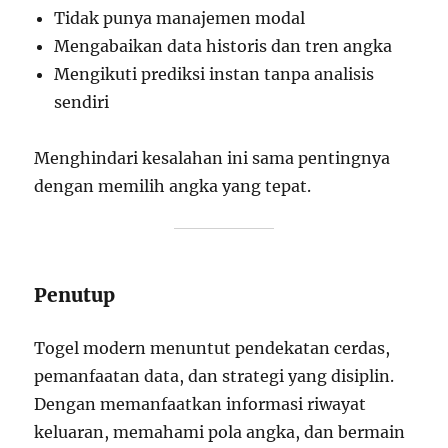
Tidak punya manajemen modal
Mengabaikan data historis dan tren angka
Mengikuti prediksi instan tanpa analisis
sendiri
Menghindari kesalahan ini sama pentingnya
dengan memilih angka yang tepat.
Penutup
Togel modern menuntut pendekatan cerdas,
pemanfaatan data, dan strategi yang disiplin.
Dengan memanfaatkan informasi riwayat
keluaran, memahami pola angka, dan bermain