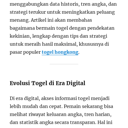
menggabungkan data historis, tren angka, dan
strategi terukur untuk meningkatkan peluang
menang. Artikel ini akan membahas
bagaimana bermain togel dengan pendekatan
kekinian, lengkap dengan tips dan strategi
untuk meraih hasil maksimal, khususnya di
pasar populer
togel hongkong
.
Evolusi Togel di Era Digital
Di era digital, akses informasi togel menjadi
lebih mudah dan cepat. Pemain sekarang bisa
melihat riwayat keluaran angka, tren harian,
dan statistik angka secara transparan. Hal ini