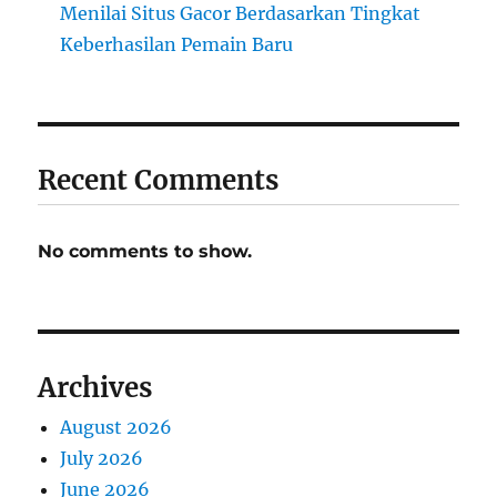
Menilai Situs Gacor Berdasarkan Tingkat
Keberhasilan Pemain Baru
Recent Comments
No comments to show.
Archives
August 2026
July 2026
June 2026