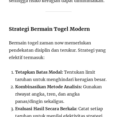
sehingga risiko kerugian dapat diminimalkan.
Strategi Bermain Togel Modern
Bermain togel zaman now memerlukan
pendekatan disiplin dan terukur. Strategi yang
efektif termasuk:
Tetapkan Batas Modal:
Tentukan limit
taruhan untuk menghindari kerugian besar.
Kombinasikan Metode Analisis:
Gunakan
riwayat angka, tren, dan angka
panas/dingin sekaligus.
Evaluasi Hasil Secara Berkala:
Catat setiap
taruhan untuk menilai efektivitas strategi.