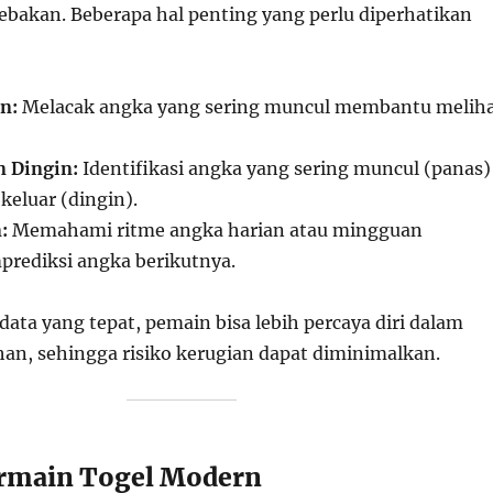
ebakan. Beberapa hal penting yang perlu diperhatikan
n:
Melacak angka yang sering muncul membantu melih
n Dingin:
Identifikasi angka yang sering muncul (panas)
keluar (dingin).
:
Memahami ritme angka harian atau mingguan
ediksi angka berikutnya.
data yang tepat, pemain bisa lebih percaya diri dalam
n, sehingga risiko kerugian dapat diminimalkan.
ermain Togel Modern