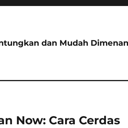
guntungkan dan Mudah Dimena
an Now: Cara Cerdas