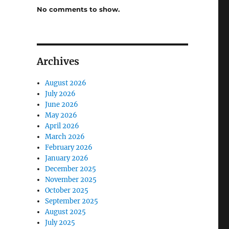
No comments to show.
Archives
August 2026
July 2026
June 2026
May 2026
April 2026
March 2026
February 2026
January 2026
December 2025
November 2025
October 2025
September 2025
August 2025
July 2025