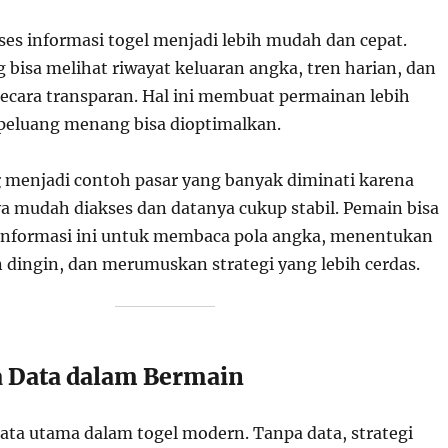
akses informasi togel menjadi lebih mudah dan cepat.
 bisa melihat riwayat keluaran angka, tren harian, dan
 secara transparan. Hal ini membuat permainan lebih
 peluang menang bisa dioptimalkan.
g
menjadi contoh pasar yang banyak diminati karena
a mudah diakses dan datanya cukup stabil. Pemain bisa
nformasi ini untuk membaca pola angka, menentukan
 dingin, dan merumuskan strategi yang lebih cerdas.
 Data dalam Bermain
jata utama dalam togel modern. Tanpa data, strategi