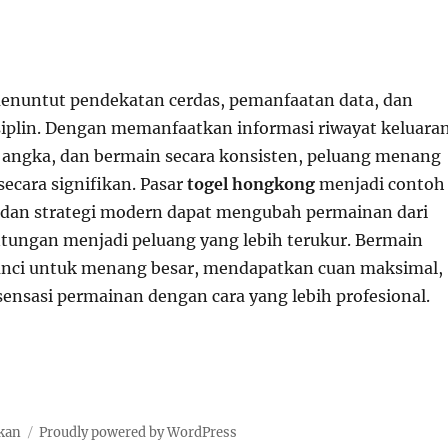
enuntut pendekatan cerdas, pemanfaatan data, dan
isiplin. Dengan memanfaatkan informasi riwayat keluaran
angka, dan bermain secara konsisten, peluang menang
ecara signifikan. Pasar
togel hongkong
menjadi contoh
dan strategi modern dapat mengubah permainan dari
tungan menjadi peluang yang lebih terukur. Bermain
unci untuk menang besar, mendapatkan cuan maksimal,
ensasi permainan dengan cara yang lebih profesional.
kan
Proudly powered by WordPress