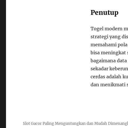
Penutup
Togel modern m
strategi yang d
memahami pola 
bisa meningkat s
bagaimana data 
sekadar keberun
cerdas adalah k
dan menikmati s
Slot Gacor Paling Menguntungkan dan Mudah Dimenang