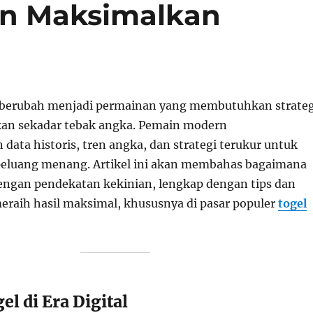
n Maksimalkan
h berubah menjadi permainan yang membutuhkan strateg
ukan sekadar tebak angka. Pemain modern
ata historis, tren angka, dan strategi terukur untuk
eluang menang. Artikel ini akan membahas bagaimana
engan pendekatan kekinian, lengkap dengan tips dan
meraih hasil maksimal, khususnya di pasar populer
togel
el di Era Digital