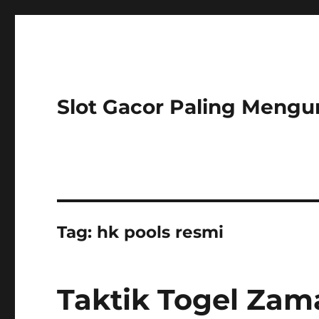
Slot Gacor Paling Men
Tag:
hk pools resmi
Taktik Togel Zam