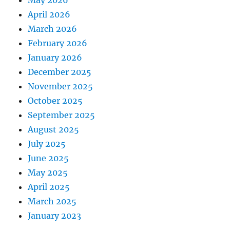
May 2026
April 2026
March 2026
February 2026
January 2026
December 2025
November 2025
October 2025
September 2025
August 2025
July 2025
June 2025
May 2025
April 2025
March 2025
January 2023