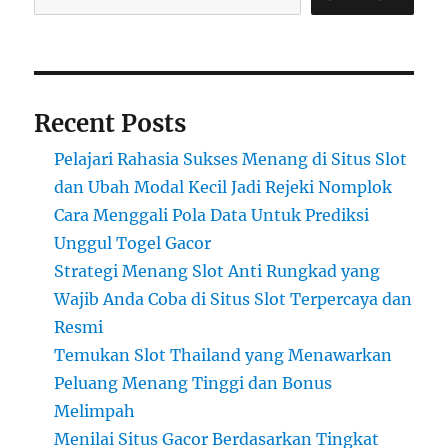
Recent Posts
Pelajari Rahasia Sukses Menang di Situs Slot
dan Ubah Modal Kecil Jadi Rejeki Nomplok
Cara Menggali Pola Data Untuk Prediksi
Unggul Togel Gacor
Strategi Menang Slot Anti Rungkad yang
Wajib Anda Coba di Situs Slot Terpercaya dan
Resmi
Temukan Slot Thailand yang Menawarkan
Peluang Menang Tinggi dan Bonus
Melimpah
Menilai Situs Gacor Berdasarkan Tingkat