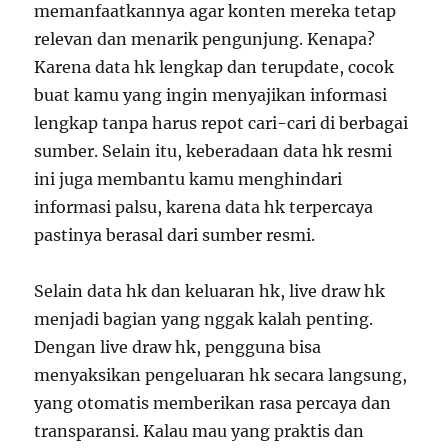
memanfaatkannya agar konten mereka tetap
relevan dan menarik pengunjung. Kenapa?
Karena data hk lengkap dan terupdate, cocok
buat kamu yang ingin menyajikan informasi
lengkap tanpa harus repot cari-cari di berbagai
sumber. Selain itu, keberadaan data hk resmi
ini juga membantu kamu menghindari
informasi palsu, karena data hk terpercaya
pastinya berasal dari sumber resmi.
Selain data hk dan keluaran hk, live draw hk
menjadi bagian yang nggak kalah penting.
Dengan live draw hk, pengguna bisa
menyaksikan pengeluaran hk secara langsung,
yang otomatis memberikan rasa percaya dan
transparansi. Kalau mau yang praktis dan