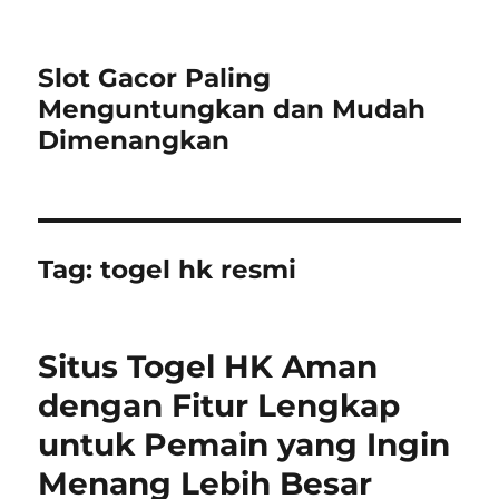
Slot Gacor Paling
Menguntungkan dan Mudah
Dimenangkan
Tag:
togel hk resmi
Situs Togel HK Aman
dengan Fitur Lengkap
untuk Pemain yang Ingin
Menang Lebih Besar