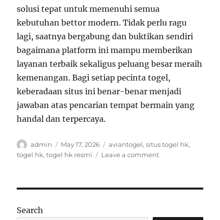
solusi tepat untuk memenuhi semua
kebutuhan bettor modern. Tidak perlu ragu
lagi, saatnya bergabung dan buktikan sendiri
bagaimana platform ini mampu memberikan
layanan terbaik sekaligus peluang besar meraih
kemenangan. Bagi setiap pecinta togel,
keberadaan situs ini benar-benar menjadi
jawaban atas pencarian tempat bermain yang
handal dan terpercaya.
Author
Posted
Tags
admin
May 17, 2026
aviantogel
,
situs togel hk
,
on
on
togel hk
,
togel hk resmi
Leave a comment
Situs
Togel
HK
Aman
dengan
Search
Fitur