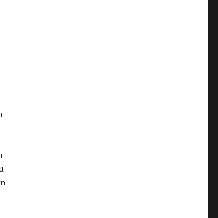
h
u
u
an