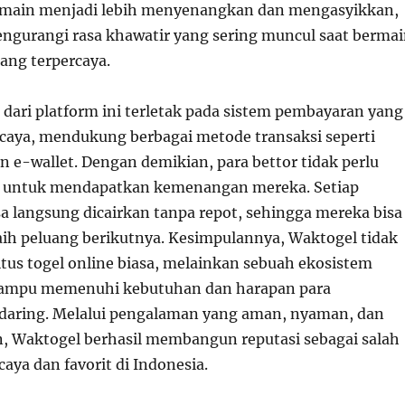
main menjadi lebih menyenangkan dan mengasyikkan,
gurangi rasa khawatir yang sering muncul saat berma
rang terpercaya.
 dari platform ini terletak pada sistem pembayaran yang
rcaya, mendukung berbagai metode transaksi seperti
n e-wallet. Dengan demikian, para bettor tidak perlu
untuk mendapatkan kemenangan mereka. Setiap
 langsung dicairkan tanpa repot, sehingga mereka bisa
aih peluang berikutnya. Kesimpulannya, Waktogel tidak
itus togel online biasa, melainkan sebuah ekosistem
ampu memenuhi kebutuhan dan harapan para
daring. Melalui pengalaman yang aman, nyaman, dan
 Waktogel berhasil membangun reputasi sebagai salah
caya dan favorit di Indonesia.