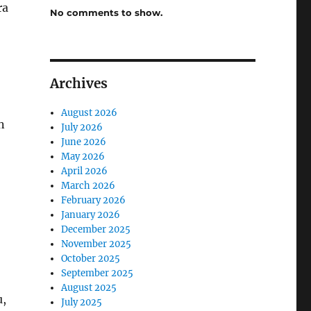
ra
No comments to show.
Archives
August 2026
n
July 2026
June 2026
May 2026
April 2026
March 2026
February 2026
January 2026
December 2025
November 2025
October 2025
September 2025
August 2025
u,
July 2025