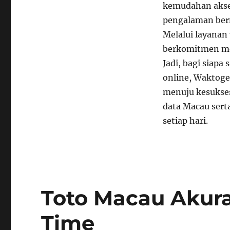
kemudahan akse
pengalaman ber
Melalui layanan 
berkomitmen me
Jadi, bagi siapa
online, Waktoge
menuju kesukses
data Macau sert
setiap hari.
Toto Macau Akura
Time