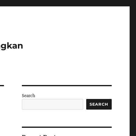
ngkan
Search
SEARCH