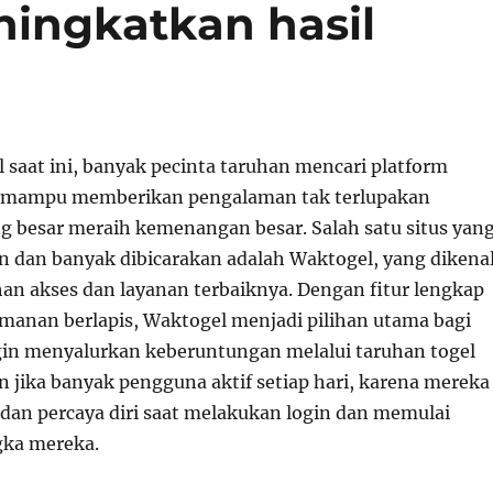
ngkatkan hasil
l saat ini, banyak pecinta taruhan mencari platform
g mampu memberikan pengalaman tak terlupakan
ng besar meraih kemenangan besar. Salah satu situs yan
n dan banyak dibicarakan adalah Waktogel, yang dikena
n akses dan layanan terbaiknya. Dengan fitur lengkap
amanan berlapis, Waktogel menjadi pilihan utama bagi
in menyalurkan keberuntungan melalui taruhan togel
n jika banyak pengguna aktif setiap hari, karena mereka
an percaya diri saat melakukan login dan memulai
gka mereka.