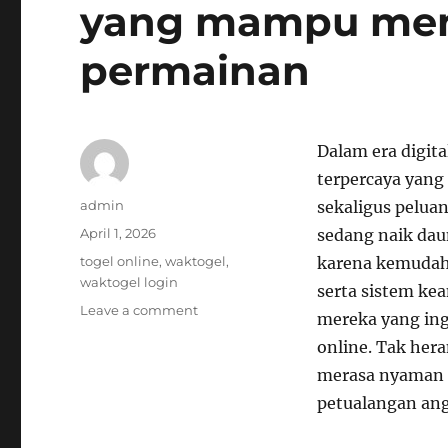
yang mampu meni
permainan
Dalam era digita
terpercaya yan
Author
admin
sekaligus pelua
Posted
April 1, 2026
sedang naik dau
on
Tags
togel online
,
waktogel
,
karena kemudaha
waktogel login
serta sistem ke
on
Leave a comment
mereka yang ing
Temukan
online. Tak hera
strategi
efektif
merasa nyaman d
togel
petualangan an
online
yang