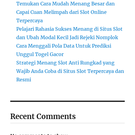
Temukan Cara Mudah Menang Besar dan
Capai Cuan Melimpah dari Slot Online
Terpercaya
Pelajari Rahasia Sukses Menang di Situs Slot
dan Ubah Modal Kecil Jadi Rejeki Nomplok
Cara Menggali Pola Data Untuk Prediksi
Unggul Togel Gacor
Strategi Menang Slot Anti Rungkad yang
Wajib Anda Coba di Situs Slot Terpercaya dan
Resmi
Recent Comments