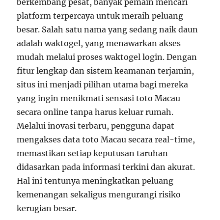
berkembang pesat, banyak pemain mencari
platform terpercaya untuk meraih peluang
besar. Salah satu nama yang sedang naik daun
adalah waktogel, yang menawarkan akses
mudah melalui proses waktogel login. Dengan
fitur lengkap dan sistem keamanan terjamin,
situs ini menjadi pilihan utama bagi mereka
yang ingin menikmati sensasi toto Macau
secara online tanpa harus keluar rumah.
Melalui inovasi terbaru, pengguna dapat
mengakses data toto Macau secara real-time,
memastikan setiap keputusan taruhan
didasarkan pada informasi terkini dan akurat.
Hal ini tentunya meningkatkan peluang
kemenangan sekaligus mengurangi risiko
kerugian besar.