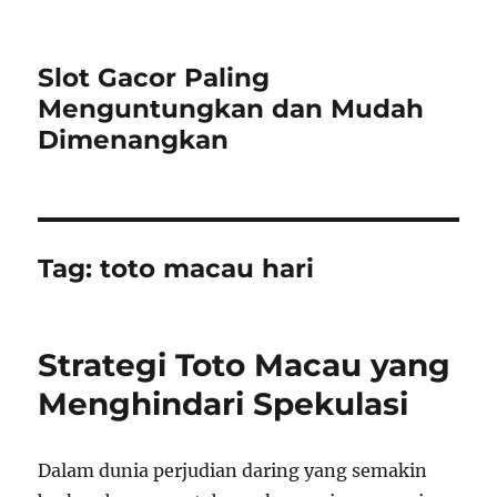
Slot Gacor Paling
Menguntungkan dan Mudah
Dimenangkan
Tag:
toto macau hari
Strategi Toto Macau yang
Menghindari Spekulasi
Dalam dunia perjudian daring yang semakin