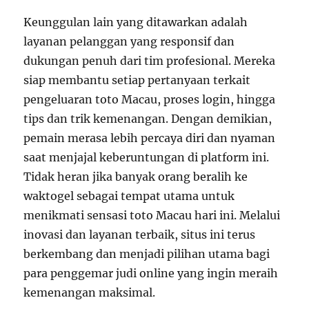
Keunggulan lain yang ditawarkan adalah
layanan pelanggan yang responsif dan
dukungan penuh dari tim profesional. Mereka
siap membantu setiap pertanyaan terkait
pengeluaran toto Macau, proses login, hingga
tips dan trik kemenangan. Dengan demikian,
pemain merasa lebih percaya diri dan nyaman
saat menjajal keberuntungan di platform ini.
Tidak heran jika banyak orang beralih ke
waktogel sebagai tempat utama untuk
menikmati sensasi toto Macau hari ini. Melalui
inovasi dan layanan terbaik, situs ini terus
berkembang dan menjadi pilihan utama bagi
para penggemar judi online yang ingin meraih
kemenangan maksimal.