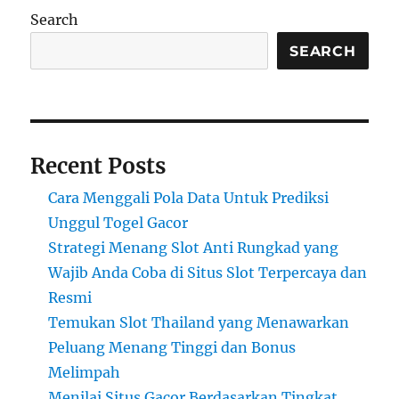
di
Search
Setiap
Putaran
SEARCH
Recent Posts
Cara Menggali Pola Data Untuk Prediksi
Unggul Togel Gacor
Strategi Menang Slot Anti Rungkad yang
Wajib Anda Coba di Situs Slot Terpercaya dan
Resmi
Temukan Slot Thailand yang Menawarkan
Peluang Menang Tinggi dan Bonus
Melimpah
Menilai Situs Gacor Berdasarkan Tingkat