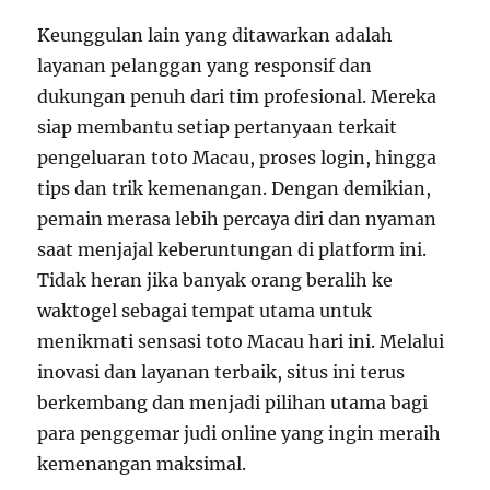
Keunggulan lain yang ditawarkan adalah
layanan pelanggan yang responsif dan
dukungan penuh dari tim profesional. Mereka
siap membantu setiap pertanyaan terkait
pengeluaran toto Macau, proses login, hingga
tips dan trik kemenangan. Dengan demikian,
pemain merasa lebih percaya diri dan nyaman
saat menjajal keberuntungan di platform ini.
Tidak heran jika banyak orang beralih ke
waktogel sebagai tempat utama untuk
menikmati sensasi toto Macau hari ini. Melalui
inovasi dan layanan terbaik, situs ini terus
berkembang dan menjadi pilihan utama bagi
para penggemar judi online yang ingin meraih
kemenangan maksimal.