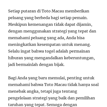
Setiap putaran di Toto Macau memberikan
peluang yang berbeda bagi setiap pemain.
Meskipun kemenangan tidak dapat dijamin,
dengan menggunakan strategi yang tepat dan
memahami peluang yang ada, Anda bisa
meningkatkan kesempatan untuk menang.
Selalu ingat bahwa togel adalah permainan
hiburan yang mengandalkan keberuntungan,
jadi bermainlah dengan bijak.
Bagi Anda yang baru memulai, penting untuk
memahami bahwa Toto Macau tidak hanya soal
menebak angka, tetapi juga tentang
pengelolaan strategi yang baik dan pemilihan
taruhan yang tepat. Semoga dengan