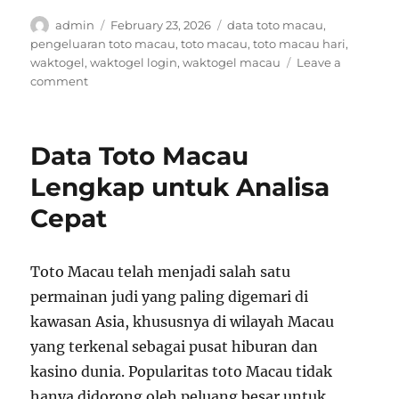
Author
Posted
Tags
admin
February 23, 2026
data toto macau
,
on
pengeluaran toto macau
,
toto macau
,
toto macau hari
,
waktogel
,
waktogel login
,
waktogel macau
Leave a
on
comment
Strategi
Toto
Macau
Data Toto Macau
yang
Menghindari
Lengkap untuk Analisa
Spekulasi
Cepat
Toto Macau telah menjadi salah satu
permainan judi yang paling digemari di
kawasan Asia, khususnya di wilayah Macau
yang terkenal sebagai pusat hiburan dan
kasino dunia. Popularitas toto Macau tidak
hanya didorong oleh peluang besar untuk