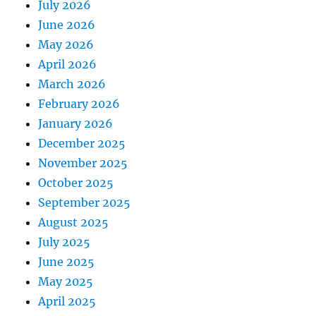
July 2026
June 2026
May 2026
April 2026
March 2026
February 2026
January 2026
December 2025
November 2025
October 2025
September 2025
August 2025
July 2025
June 2025
May 2025
April 2025