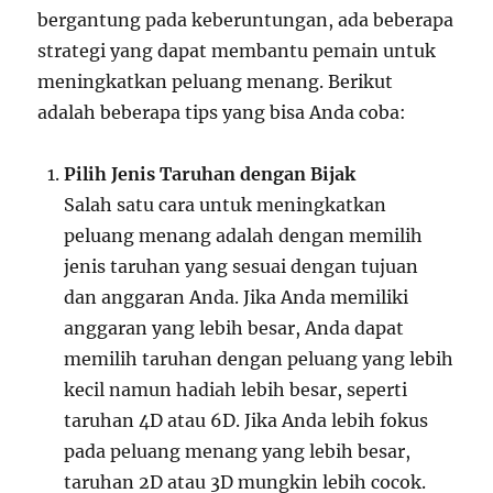
bergantung pada keberuntungan, ada beberapa
strategi yang dapat membantu pemain untuk
meningkatkan peluang menang. Berikut
adalah beberapa tips yang bisa Anda coba:
Pilih Jenis Taruhan dengan Bijak
Salah satu cara untuk meningkatkan
peluang menang adalah dengan memilih
jenis taruhan yang sesuai dengan tujuan
dan anggaran Anda. Jika Anda memiliki
anggaran yang lebih besar, Anda dapat
memilih taruhan dengan peluang yang lebih
kecil namun hadiah lebih besar, seperti
taruhan 4D atau 6D. Jika Anda lebih fokus
pada peluang menang yang lebih besar,
taruhan 2D atau 3D mungkin lebih cocok.