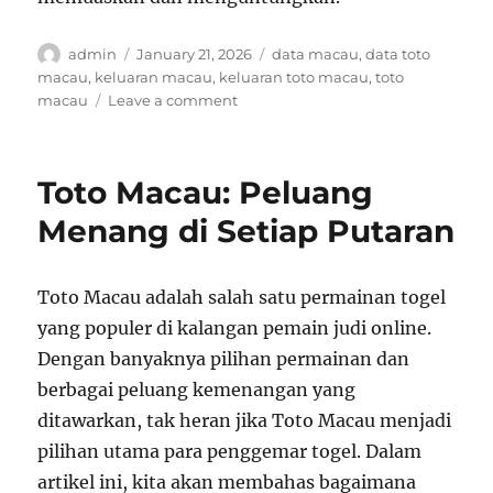
Author
Posted
Tags
admin
January 21, 2026
data macau
,
data toto
on
macau
,
keluaran macau
,
keluaran toto macau
,
toto
on
macau
Leave a comment
Data
Toto
Macau
Toto Macau: Peluang
Lengkap
untuk
Menang di Setiap Putaran
Analisa
Cepat
Toto Macau adalah salah satu permainan togel
yang populer di kalangan pemain judi online.
Dengan banyaknya pilihan permainan dan
berbagai peluang kemenangan yang
ditawarkan, tak heran jika Toto Macau menjadi
pilihan utama para penggemar togel. Dalam
artikel ini, kita akan membahas bagaimana