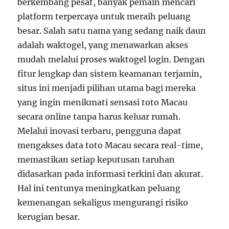
berkembang pesat, banyak pemain mencari
platform terpercaya untuk meraih peluang
besar. Salah satu nama yang sedang naik daun
adalah waktogel, yang menawarkan akses
mudah melalui proses waktogel login. Dengan
fitur lengkap dan sistem keamanan terjamin,
situs ini menjadi pilihan utama bagi mereka
yang ingin menikmati sensasi toto Macau
secara online tanpa harus keluar rumah.
Melalui inovasi terbaru, pengguna dapat
mengakses data toto Macau secara real-time,
memastikan setiap keputusan taruhan
didasarkan pada informasi terkini dan akurat.
Hal ini tentunya meningkatkan peluang
kemenangan sekaligus mengurangi risiko
kerugian besar.