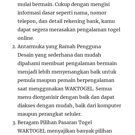
mulai bermain. Cukup dengan mengisi
informasi dasar seperti nama, nomor
telepon, dan detail rekening bank, kamu
dapat segera merasakan pengalaman togel
online.
Antarmuka yang Ramah Pengguna
Desain yang sederhana dan mudah
dipahami membuat pengalaman bermain
menjadi lebih menyenangkan baik untuk
pemula maupun pemain berpengalaman
saat menggunakan WAKTOGEL. Semua
menu diorganisir dengan baik dan dapat
diakses dengan mudah, baik dari komputer
maupun perangkat seluler.
Beragam Pilihan Pasaran Togel
WAKTOGEL menyajikan banyak pilihan