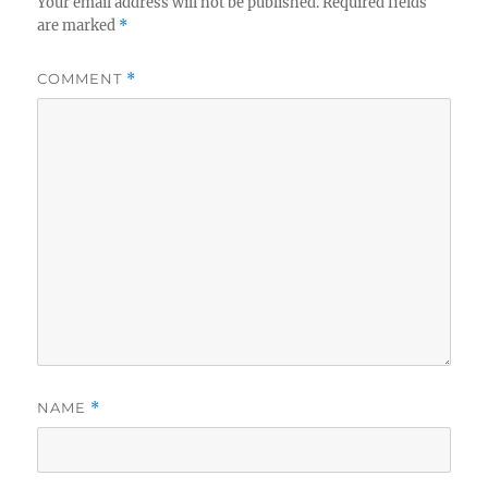
Your email address will not be published.
Required fields
are marked
*
COMMENT
*
NAME
*