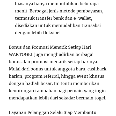
biasanya hanya membutuhkan beberapa
menit. Berbagai jenis metode pembayaran,
termasuk transfer bank dan e-wallet,
disediakan untuk memudahkan transaksi
dengan lebih fleksibel.
Bonus dan Promosi Menarik Setiap Hari
WAKTOGEL juga menghadirkan berbagai
bonus dan promosi menarik setiap harinya.
Mulai dari bonus untuk anggota baru, cashback
harian, program referral, hingga event khusus
dengan hadiah besar. Ini tentu memberikan
keuntungan tambahan bagi pemain yang ingin
mendapatkan lebih dari sekadar bermain togel.
Layanan Pelanggan Selalu Siap Membantu