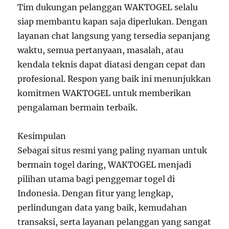
Tim dukungan pelanggan WAKTOGEL selalu
siap membantu kapan saja diperlukan. Dengan
layanan chat langsung yang tersedia sepanjang
waktu, semua pertanyaan, masalah, atau
kendala teknis dapat diatasi dengan cepat dan
profesional. Respon yang baik ini menunjukkan
komitmen WAKTOGEL untuk memberikan
pengalaman bermain terbaik.
Kesimpulan
Sebagai situs resmi yang paling nyaman untuk
bermain togel daring, WAKTOGEL menjadi
pilihan utama bagi penggemar togel di
Indonesia. Dengan fitur yang lengkap,
perlindungan data yang baik, kemudahan
transaksi, serta layanan pelanggan yang sangat