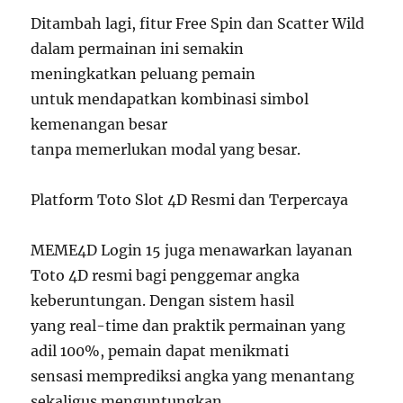
Ditambah lagi, fitur Free Spin dan Scatter Wild
dalam permainan ini semakin
meningkatkan peluang pemain
untuk mendapatkan kombinasi simbol
kemenangan besar
tanpa memerlukan modal yang besar.
Platform Toto Slot 4D Resmi dan Terpercaya
MEME4D Login 15 juga menawarkan layanan
Toto 4D resmi bagi penggemar angka
keberuntungan. Dengan sistem hasil
yang real-time dan praktik permainan yang
adil 100%, pemain dapat menikmati
sensasi memprediksi angka yang menantang
sekaligus menguntungkan.