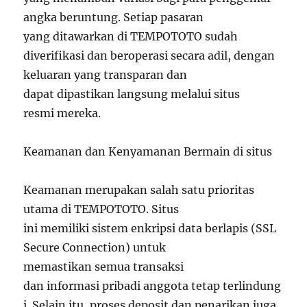
angka beruntung. Setiap pasaran
yang ditawarkan di TEMPOTOTO sudah
diverifikasi dan beroperasi secara adil, dengan
keluaran yang transparan dan
dapat dipastikan langsung melalui situs
resmi mereka.
Keamanan dan Kenyamanan Bermain di situs
Keamanan merupakan salah satu prioritas
utama di TEMPOTOTO. Situs
ini memiliki sistem enkripsi data berlapis (SSL
Secure Connection) untuk
memastikan semua transaksi
dan informasi pribadi anggota tetap terlindung
i. Selain itu, proses deposit dan penarikan juga