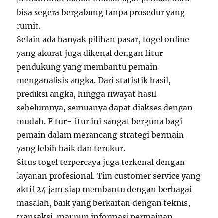
bisa segera bergabung tanpa prosedur yang
rumit.
Selain ada banyak pilihan pasar, togel online
yang akurat juga dikenal dengan fitur
pendukung yang membantu pemain
menganalisis angka. Dari statistik hasil,
prediksi angka, hingga riwayat hasil
sebelumnya, semuanya dapat diakses dengan
mudah. Fitur-fitur ini sangat berguna bagi
pemain dalam merancang strategi bermain
yang lebih baik dan terukur.
Situs togel terpercaya juga terkenal dengan
layanan profesional. Tim customer service yang
aktif 24 jam siap membantu dengan berbagai
masalah, baik yang berkaitan dengan teknis,
transaksi, maupun informasi permainan.