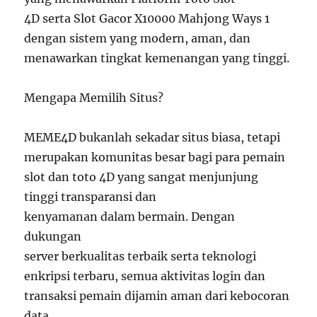
4D serta Slot Gacor X10000 Mahjong Ways 1
dengan sistem yang modern, aman, dan
menawarkan tingkat kemenangan yang tinggi.
Mengapa Memilih Situs?
MEME4D bukanlah sekadar situs biasa, tetapi
merupakan komunitas besar bagi para pemain
slot dan toto 4D yang sangat menjunjung
tinggi transparansi dan
kenyamanan dalam bermain. Dengan
dukungan
server berkualitas terbaik serta teknologi
enkripsi terbaru, semua aktivitas login dan
transaksi pemain dijamin aman dari kebocoran
data.