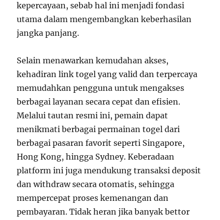
kepercayaan, sebab hal ini menjadi fondasi
utama dalam mengembangkan keberhasilan
jangka panjang.
Selain menawarkan kemudahan akses,
kehadiran link togel yang valid dan terpercaya
memudahkan pengguna untuk mengakses
berbagai layanan secara cepat dan efisien.
Melalui tautan resmi ini, pemain dapat
menikmati berbagai permainan togel dari
berbagai pasaran favorit seperti Singapore,
Hong Kong, hingga Sydney. Keberadaan
platform ini juga mendukung transaksi deposit
dan withdraw secara otomatis, sehingga
mempercepat proses kemenangan dan
pembayaran. Tidak heran jika banyak bettor