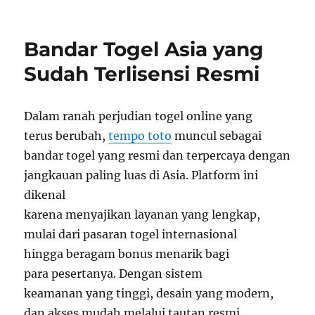
Situs
Togel
Online
Bandar Togel Asia yang
Terpercaya
dengan
Sudah Terlisensi Resmi
Pasaran
Resmi
dan
Dalam ranah perjudian togel online yang
Statistik
terus berubah,
tempo toto
muncul sebagai
Lengkap
bandar togel yang resmi dan terpercaya dengan
jangkauan paling luas di Asia. Platform ini
dikenal
karena menyajikan layanan yang lengkap,
mulai dari pasaran togel internasional
hingga beragam bonus menarik bagi
para pesertanya. Dengan sistem
keamanan yang tinggi, desain yang modern,
dan akses mudah melalui tautan resmi,