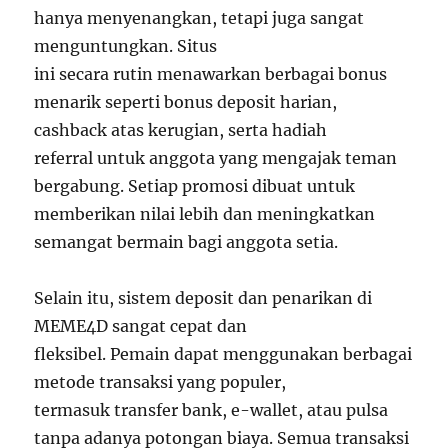
hanya menyenangkan, tetapi juga sangat
menguntungkan. Situs
ini secara rutin menawarkan berbagai bonus
menarik seperti bonus deposit harian,
cashback atas kerugian, serta hadiah
referral untuk anggota yang mengajak teman
bergabung. Setiap promosi dibuat untuk
memberikan nilai lebih dan meningkatkan
semangat bermain bagi anggota setia.
Selain itu, sistem deposit dan penarikan di
MEME4D sangat cepat dan
fleksibel. Pemain dapat menggunakan berbagai
metode transaksi yang populer,
termasuk transfer bank, e-wallet, atau pulsa
tanpa adanya potongan biaya. Semua transaksi