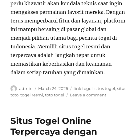
perlu khawatir akan kendala teknis saat ingin
mengakses permainan favorit mereka. Dengan
terus memperbarui fitur dan layanan, platform
ini mampu bersaing di pasar global dan
menjadi pilihan utama bagi pecinta togel di
Indonesia. Memilih situs togel resmi dan
terpercaya adalah langkah tepat untuk
memastikan keberhasilan dan keamanan
dalam setiap taruhan yang dimainkan.
Author
Posted
Tags
admin
March 24, 2026
link togel
,
situs togel
,
situs
on
on
toto
,
togel resmi
,
toto togel
Leave a comment
Bongkar
Rahasia
Situs
Situs Togel Online
Toto
untuk
Terpercaya dengan
Keuntungan