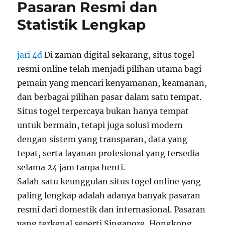
Pasaran Resmi dan
Lebih
Besar
Statistik Lengkap
jari 4d
Di zaman digital sekarang, situs togel
resmi online telah menjadi pilihan utama bagi
pemain yang mencari kenyamanan, keamanan,
dan berbagai pilihan pasar dalam satu tempat.
Situs togel terpercaya bukan hanya tempat
untuk bermain, tetapi juga solusi modern
dengan sistem yang transparan, data yang
tepat, serta layanan profesional yang tersedia
selama 24 jam tanpa henti.
Salah satu keunggulan situs togel online yang
paling lengkap adalah adanya banyak pasaran
resmi dari domestik dan internasional. Pasaran
yang terkenal seperti Singapore, Hongkong,