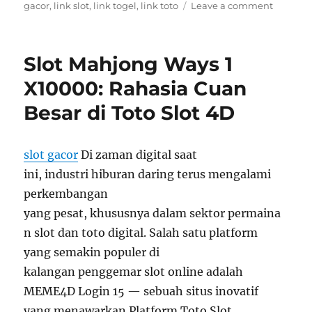
on
on
gacor
,
link slot
,
link togel
,
link toto
Leave a comment
Prediksi
Togel
Toto
Slot Mahjong Ways 1
4D
Terbaik
X10000: Rahasia Cuan
Sepanja
Besar di Toto Slot 4D
Masa
slot gacor
Di zaman digital saat
ini, industri hiburan daring terus mengalami
perkembangan
yang pesat, khususnya dalam sektor permaina
n slot dan toto digital. Salah satu platform
yang semakin populer di
kalangan penggemar slot online adalah
MEME4D Login 15 — sebuah situs inovatif
yang menawarkan Platform Toto Slot