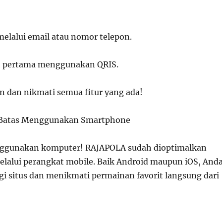
melalui email atau nomor telepon.
t pertama menggunakan QRIS.
n dan nikmati semua fitur yang ada!
 Batas Menggunakan Smartphone
nggunakan komputer! RAJAPOLA sudah dioptimalkan
elalui perangkat mobile. Baik Android maupun iOS, And
i situs dan menikmati permainan favorit langsung dari