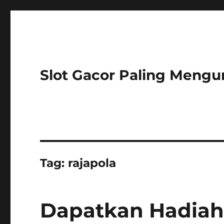
Slot Gacor Paling Men
Tag:
rajapola
Dapatkan Hadiah