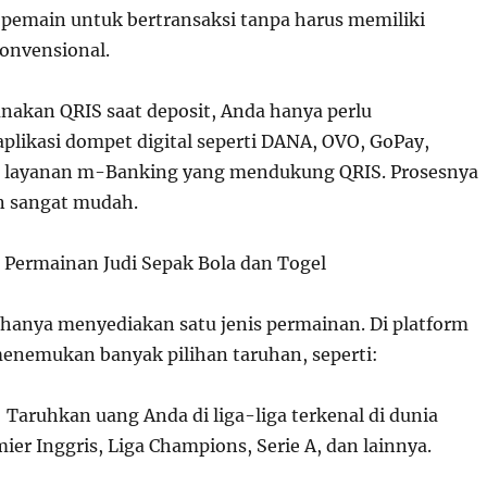
emain untuk bertransaksi tanpa harus memiliki
onvensional.
akan QRIS saat deposit, Anda hanya perlu
likasi dompet digital seperti DANA, OVO, GoPay,
u layanan m-Banking yang mendukung QRIS. Prosesnya
n sangat mudah.
 Permainan Judi Sepak Bola dan Togel
hanya menyediakan satu jenis permainan. Di platform
menemukan banyak pilihan taruhan, seperti:
: Taruhkan uang Anda di liga-liga terkenal di dunia
mier Inggris, Liga Champions, Serie A, dan lainnya.