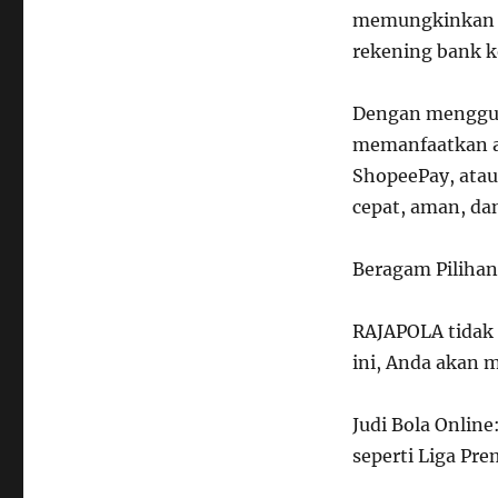
memungkinkan p
rekening bank k
Dengan menggun
memanfaatkan ap
ShopeePay, ata
cepat, aman, da
Beragam Pilihan
RAJAPOLA tidak 
ini, Anda akan 
Judi Bola Online
seperti Liga Pre