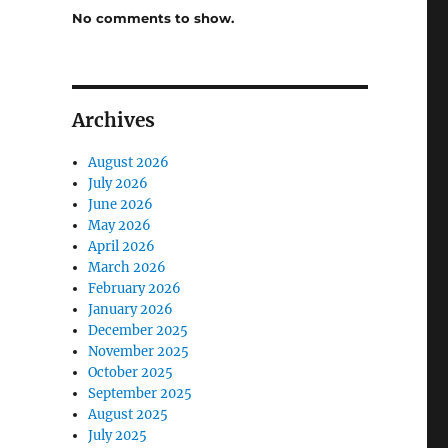
No comments to show.
Archives
August 2026
July 2026
June 2026
May 2026
April 2026
March 2026
February 2026
January 2026
December 2025
November 2025
October 2025
September 2025
August 2025
July 2025