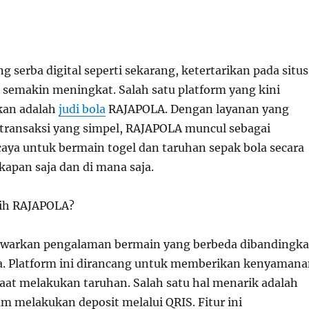
 serba digital seperti sekarang, ketertarikan pada situs
e semakin meningkat. Salah satu platform yang kini
kan adalah
judi bola
RAJAPOLA. Dengan layanan yang
 transaksi yang simpel, RAJAPOLA muncul sebagai
caya untuk bermain togel dan taruhan sepak bola secara
 kapan saja dan di mana saja.
ih RAJAPOLA?
arkan pengalaman bermain yang berbeda dibandingk
nya. Platform ini dirancang untuk memberikan kenyaman
at melakukan taruhan. Salah satu hal menarik adalah
 melakukan deposit melalui QRIS. Fitur ini