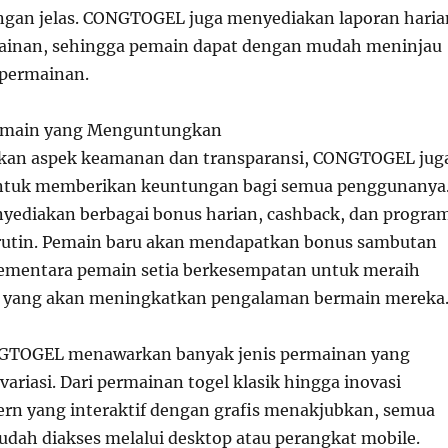
ngan jelas. CONGTOGEL juga menyediakan laporan haria
mainan, sehingga pemain dapat dengan mudah meninjau
p permainan.
rmain yang Menguntungkan
kan aspek keamanan dan transparansi, CONGTOGEL jug
tuk memberikan keuntungan bagi semua penggunanya
nyediakan berbagai bonus harian, cashback, dan progra
a rutin. Pemain baru akan mendapatkan bonus sambutan
sementara pemain setia berkesempatan untuk meraih
if yang akan meningkatkan pengalaman bermain mereka
NGTOGEL menawarkan banyak jenis permainan yang
ariasi. Dari permainan togel klasik hingga inovasi
n yang interaktif dengan grafis menakjubkan, semua
dah diakses melalui desktop atau perangkat mobile.