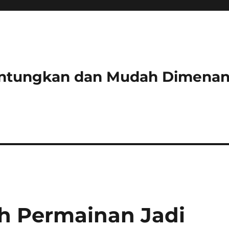
guntungkan dan Mudah Dimena
 Permainan Jadi