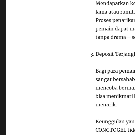
Mendapatkan kem
lama atau rumit
Proses penarika
pemain dapat m
tanpa drama—sem
Deposit Terjan
Bagi para pemai
sangat bersahab
mencoba bermain
bisa menikmati 
menarik.
Keunggulan ya
CONGTOGEL tida