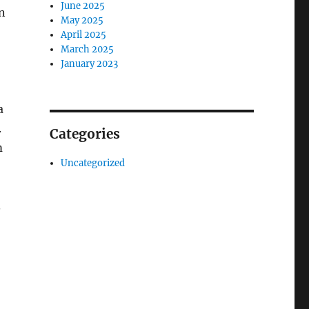
June 2025
n
May 2025
April 2025
March 2025
January 2023
a
.
Categories
m
Uncategorized
.