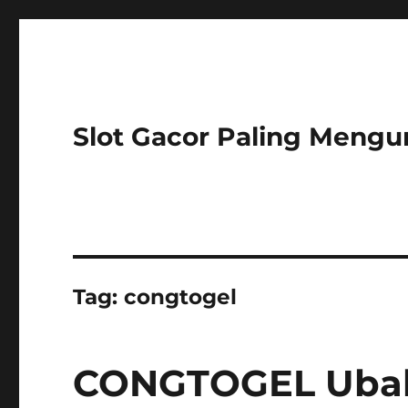
Slot Gacor Paling Men
Tag:
congtogel
CONGTOGEL Ubah