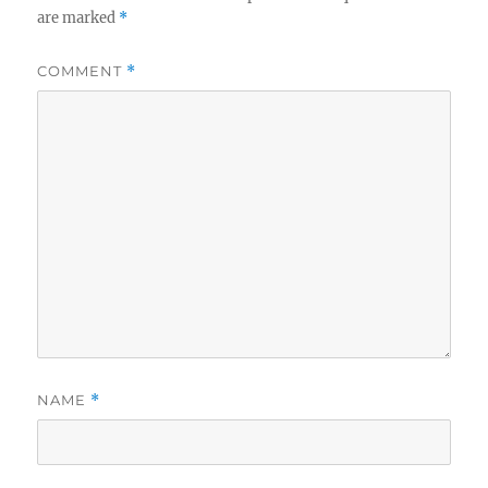
are marked
*
COMMENT
*
NAME
*