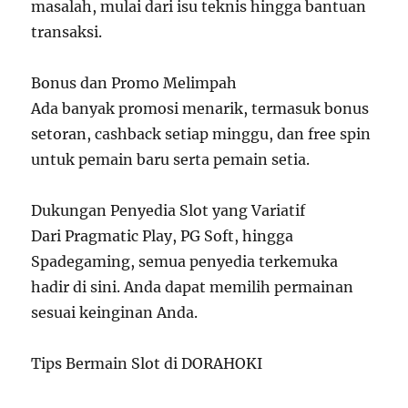
masalah, mulai dari isu teknis hingga bantuan
transaksi.
Bonus dan Promo Melimpah
Ada banyak promosi menarik, termasuk bonus
setoran, cashback setiap minggu, dan free spin
untuk pemain baru serta pemain setia.
Dukungan Penyedia Slot yang Variatif
Dari Pragmatic Play, PG Soft, hingga
Spadegaming, semua penyedia terkemuka
hadir di sini. Anda dapat memilih permainan
sesuai keinginan Anda.
Tips Bermain Slot di DORAHOKI