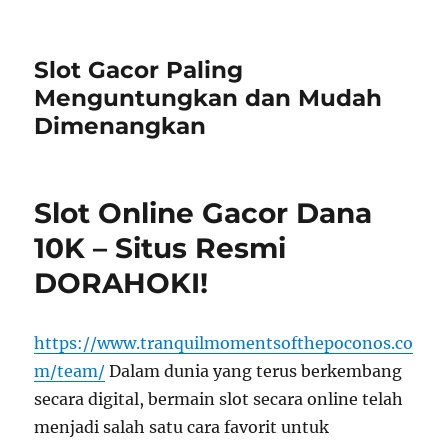
Slot Gacor Paling
Menguntungkan dan Mudah
Dimenangkan
Slot Online Gacor Dana
10K – Situs Resmi
DORAHOKI!
https://www.tranquilmomentsofthepoconos.co
m/team/
Dalam dunia yang terus berkembang
secara digital, bermain slot secara online telah
menjadi salah satu cara favorit untuk