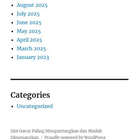
August 2025
July 2025
June 2025
May 2025
April 2025
March 2025
January 2023
Categories
Uncategorized
Slot Gacor Paling Menguntungkan dan Mudah
Dimenangkan
Proudly powered by WordPress