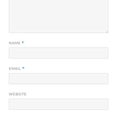
NAME
*
EMAIL
*
WEBSITE