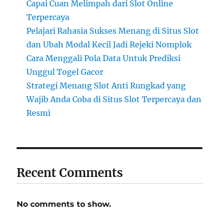
Capai Cuan Melimpah dari Slot Online
Terpercaya
Pelajari Rahasia Sukses Menang di Situs Slot
dan Ubah Modal Kecil Jadi Rejeki Nomplok
Cara Menggali Pola Data Untuk Prediksi
Unggul Togel Gacor
Strategi Menang Slot Anti Rungkad yang
Wajib Anda Coba di Situs Slot Terpercaya dan
Resmi
Recent Comments
No comments to show.