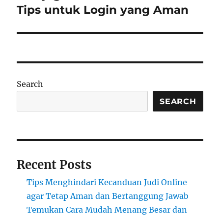
post:
Tips untuk Login yang Aman
Search
SEARCH
Recent Posts
Tips Menghindari Kecanduan Judi Online
agar Tetap Aman dan Bertanggung Jawab
Temukan Cara Mudah Menang Besar dan