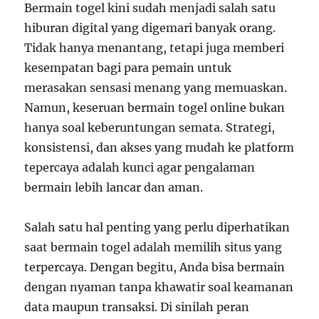
Bermain togel kini sudah menjadi salah satu
hiburan digital yang digemari banyak orang.
Tidak hanya menantang, tetapi juga memberi
kesempatan bagi para pemain untuk
merasakan sensasi menang yang memuaskan.
Namun, keseruan bermain togel online bukan
hanya soal keberuntungan semata. Strategi,
konsistensi, dan akses yang mudah ke platform
tepercaya adalah kunci agar pengalaman
bermain lebih lancar dan aman.
Salah satu hal penting yang perlu diperhatikan
saat bermain togel adalah memilih situs yang
terpercaya. Dengan begitu, Anda bisa bermain
dengan nyaman tanpa khawatir soal keamanan
data maupun transaksi. Di sinilah peran