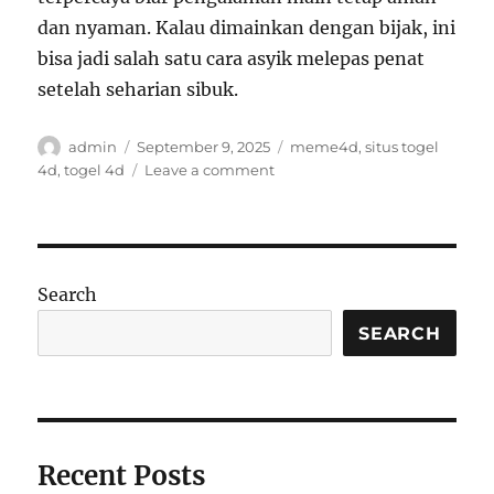
dan nyaman. Kalau dimainkan dengan bijak, ini
bisa jadi salah satu cara asyik melepas penat
setelah seharian sibuk.
Author
Posted
Tags
admin
September 9, 2025
meme4d
,
situs togel
on
on
4d
,
togel 4d
Leave a comment
Serunya
Dunia
Togel
4D,
Slot,
Search
Toto,
dan
SEARCH
Judi
Online
yang
Bikin
Nagih
Recent Posts