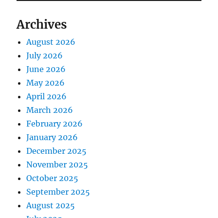
Archives
August 2026
July 2026
June 2026
May 2026
April 2026
March 2026
February 2026
January 2026
December 2025
November 2025
October 2025
September 2025
August 2025