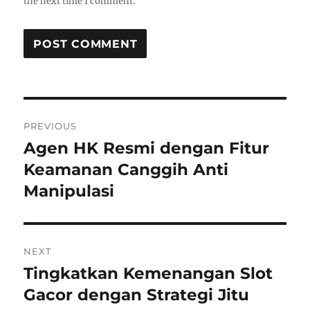
the next time I comment.
Post
PREVIOUS
navigation
Agen HK Resmi dengan Fitur
Previous
post:
Keamanan Canggih Anti
Manipulasi
NEXT
Tingkatkan Kemenangan Slot
Next
post:
Gacor dengan Strategi Jitu