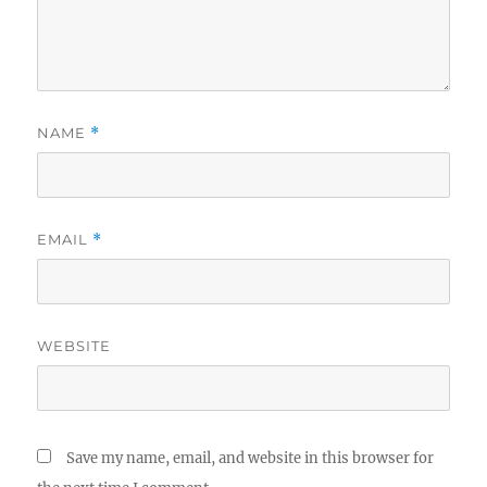
NAME
*
EMAIL
*
WEBSITE
Save my name, email, and website in this browser for