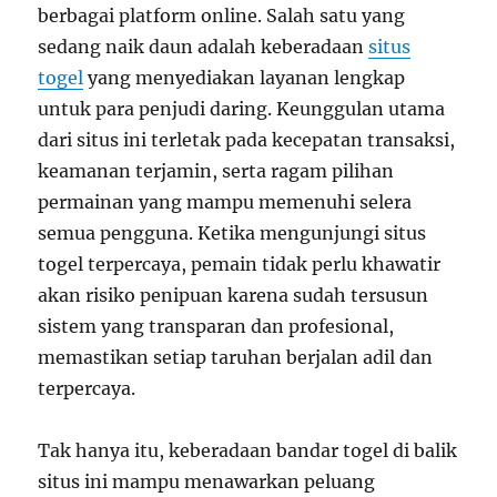
berbagai platform online. Salah satu yang
sedang naik daun adalah keberadaan
situs
togel
yang menyediakan layanan lengkap
untuk para penjudi daring. Keunggulan utama
dari situs ini terletak pada kecepatan transaksi,
keamanan terjamin, serta ragam pilihan
permainan yang mampu memenuhi selera
semua pengguna. Ketika mengunjungi situs
togel terpercaya, pemain tidak perlu khawatir
akan risiko penipuan karena sudah tersusun
sistem yang transparan dan profesional,
memastikan setiap taruhan berjalan adil dan
terpercaya.
Tak hanya itu, keberadaan bandar togel di balik
situs ini mampu menawarkan peluang