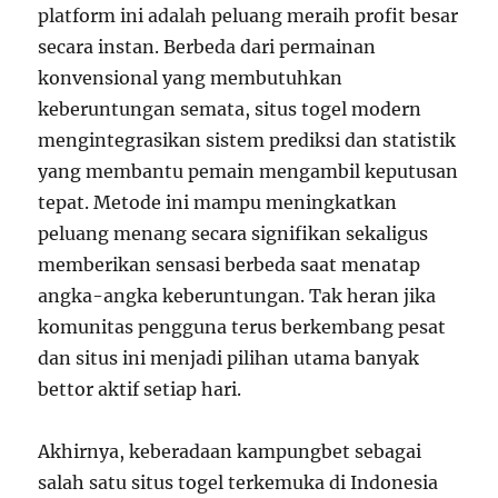
platform ini adalah peluang meraih profit besar
secara instan. Berbeda dari permainan
konvensional yang membutuhkan
keberuntungan semata, situs togel modern
mengintegrasikan sistem prediksi dan statistik
yang membantu pemain mengambil keputusan
tepat. Metode ini mampu meningkatkan
peluang menang secara signifikan sekaligus
memberikan sensasi berbeda saat menatap
angka-angka keberuntungan. Tak heran jika
komunitas pengguna terus berkembang pesat
dan situs ini menjadi pilihan utama banyak
bettor aktif setiap hari.
Akhirnya, keberadaan kampungbet sebagai
salah satu situs togel terkemuka di Indonesia