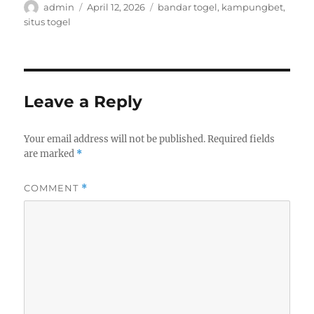
Author
Posted
Tags
admin
April 12, 2026
bandar togel
,
kampungbet
,
on
situs togel
Leave a Reply
Your email address will not be published.
Required fields
are marked
*
COMMENT
*