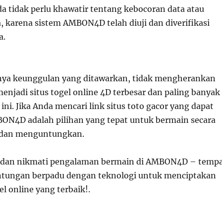
a tidak perlu khawatir tentang kebocoran data atau
, karena sistem AMBON4D telah diuji dan diverifikasi
a.
ya keunggulan yang ditawarkan, tidak mengherankan
njadi situs togel online 4D terbesar dan paling banyak
 ini. Jika Anda mencari link situs toto gacor yang dapat
ON4D adalah pilihan yang tepat untuk bermain secara
 dan menguntungkan.
g dan nikmati pengalaman bermain di AMBON4D – temp
ntungan berpadu dengan teknologi untuk menciptakan
l online yang terbaik!.