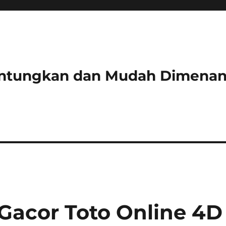
guntungkan dan Mudah Dimena
Gacor Toto Online 4D