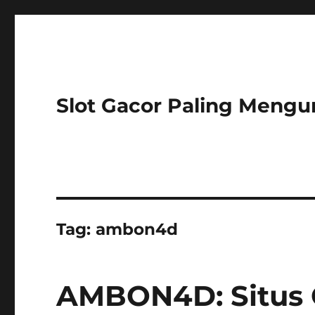
Slot Gacor Paling Men
Tag:
ambon4d
AMBON4D: Situs 