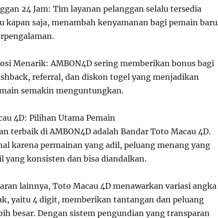
gan 24 Jam: Tim layanan pelanggan selalu tersedia
 kapan saja, menambah kenyamanan bagi pemain baru
rpengalaman.
osi Menarik: AMBON4D sering memberikan bonus bagi
shback, referral, dan diskon togel yang menjadikan
rmain semakin menguntungkan.
cau 4D: Pilihan Utama Pemain
ran terbaik di AMBON4D adalah Bandar Toto Macau 4D.
enal karena permainan yang adil, peluang menang yang
sil yang konsisten dan bisa diandalkan.
saran lainnya, Toto Macau 4D menawarkan variasi angka
ak, yaitu 4 digit, memberikan tantangan dan peluang
ih besar. Dengan sistem pengundian yang transparan