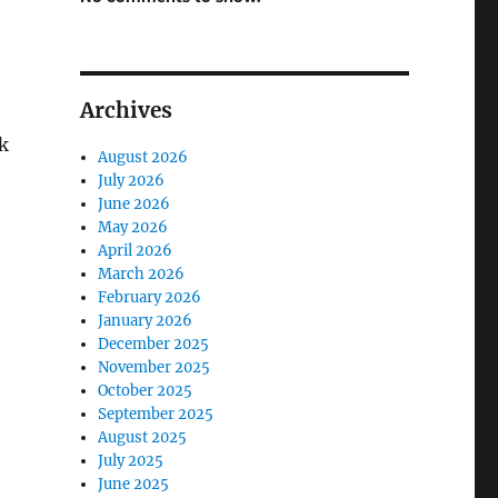
Archives
k
August 2026
July 2026
June 2026
May 2026
April 2026
March 2026
February 2026
January 2026
December 2025
November 2025
October 2025
September 2025
August 2025
July 2025
June 2025