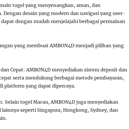
main togel yang menyenangkan, aman, dan
 Dengan desain yang modern dan navigasi yang user-
n dapat dengan mudah menjelajahi berbagai permainan
ungan yang membuat AMBON4D menjadi pilihan yang
 dan Cepat: AMBON4D menyediakan sistem deposit dan
 cepat serta mendukung berbagai metode pembayaran,
i platform yang dapat dipercaya.
n: Selain togel Macau, AMBON4D juga menyediakan
l lainnya seperti Singapura, Hongkong, Sydney, dan
in.