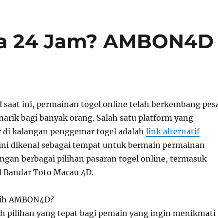
ka 24 Jam? AMBON4D
l saat ini, permainan togel online telah berkembang pes
arik bagi banyak orang. Salah satu platform yang
 di kalangan penggemar togel adalah
link alternatif
s ini dikenal sebagai tempat untuk bermain permainan
ngan berbagai pilihan pasaran togel online, termasuk
l Bandar Toto Macau 4D.
ih AMBON4D?
pilihan yang tepat bagi pemain yang ingin menikmati