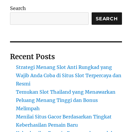
Search
SEARCH
Recent Posts
Strategi Menang Slot Anti Rungkad yang
Wajib Anda Coba di Situs Slot Terpercaya dan
Resmi
Temukan Slot Thailand yang Menawarkan
Peluang Menang Tinggi dan Bonus
Melimpah
Menilai Situs Gacor Berdasarkan Tingkat
Keberhasilan Pemain Baru