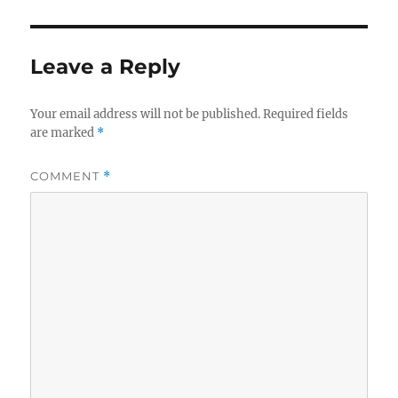
Leave a Reply
Your email address will not be published.
Required fields
are marked
*
COMMENT
*