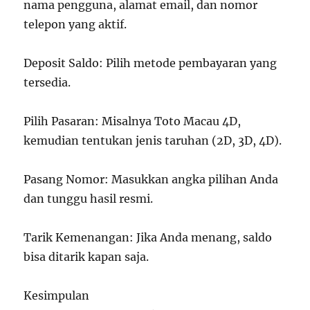
nama pengguna, alamat email, dan nomor
telepon yang aktif.
Deposit Saldo: Pilih metode pembayaran yang
tersedia.
Pilih Pasaran: Misalnya Toto Macau 4D,
kemudian tentukan jenis taruhan (2D, 3D, 4D).
Pasang Nomor: Masukkan angka pilihan Anda
dan tunggu hasil resmi.
Tarik Kemenangan: Jika Anda menang, saldo
bisa ditarik kapan saja.
Kesimpulan