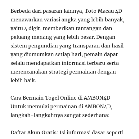
Berbeda dari pasaran lainnya, Toto Macau 4D
menawarkan variasi angka yang lebih banyak,
yaitu 4 digit, memberikan tantangan dan
peluang menang yang lebih besar. Dengan
sistem pengundian yang transparan dan hasil
yang diumumkan setiap hari, pemain dapat
selalu mendapatkan informasi terbaru serta
merencanakan strategi permainan dengan
lebih baik.
Cara Bermain Togel Online di AMBON4D
Untuk memulai permainan di AMBON4D,
langkah-langkahnya sangat sederhana:
Daftar Akun Gratis: Isi informasi dasar seperti