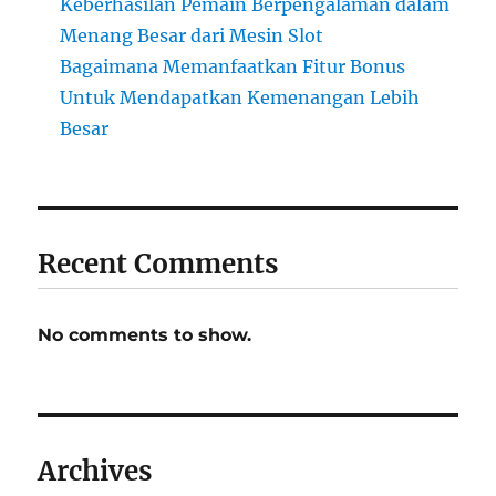
Keberhasilan Pemain Berpengalaman dalam
Menang Besar dari Mesin Slot
Bagaimana Memanfaatkan Fitur Bonus
Untuk Mendapatkan Kemenangan Lebih
Besar
Recent Comments
No comments to show.
Archives