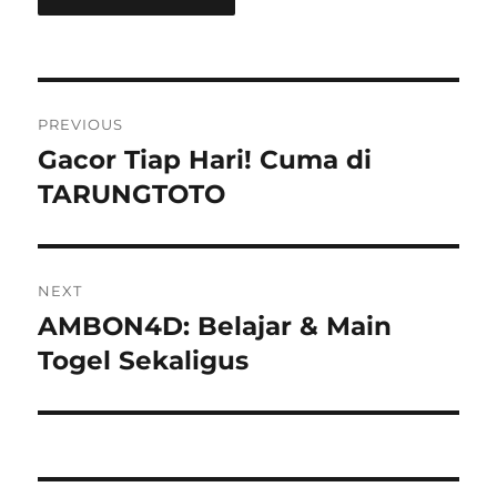
Post
PREVIOUS
navigation
Gacor Tiap Hari! Cuma di
Previous
post:
TARUNGTOTO
NEXT
AMBON4D: Belajar & Main
Next
post:
Togel Sekaligus