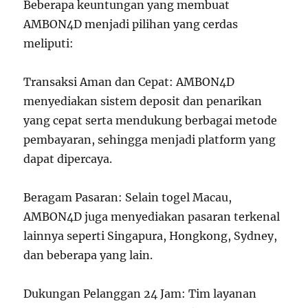
Beberapa keuntungan yang membuat
AMBON4D menjadi pilihan yang cerdas
meliputi:
Transaksi Aman dan Cepat: AMBON4D
menyediakan sistem deposit dan penarikan
yang cepat serta mendukung berbagai metode
pembayaran, sehingga menjadi platform yang
dapat dipercaya.
Beragam Pasaran: Selain togel Macau,
AMBON4D juga menyediakan pasaran terkenal
lainnya seperti Singapura, Hongkong, Sydney,
dan beberapa yang lain.
Dukungan Pelanggan 24 Jam: Tim layanan