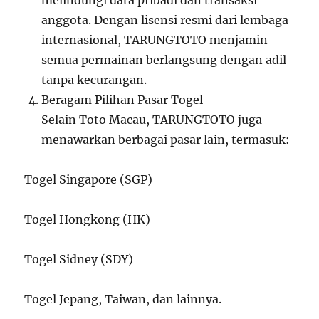
melindungi data pribadi dan transaksi
anggota. Dengan lisensi resmi dari lembaga
internasional, TARUNGTOTO menjamin
semua permainan berlangsung dengan adil
tanpa kecurangan.
Beragam Pilihan Pasar Togel
Selain Toto Macau, TARUNGTOTO juga
menawarkan berbagai pasar lain, termasuk:
Togel Singapore (SGP)
Togel Hongkong (HK)
Togel Sidney (SDY)
Togel Jepang, Taiwan, dan lainnya.