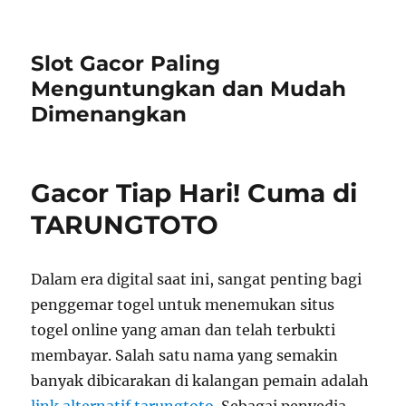
Slot Gacor Paling
Menguntungkan dan Mudah
Dimenangkan
Gacor Tiap Hari! Cuma di
TARUNGTOTO
Dalam era digital saat ini, sangat penting bagi
penggemar togel untuk menemukan situs
togel online yang aman dan telah terbukti
membayar. Salah satu nama yang semakin
banyak dibicarakan di kalangan pemain adalah