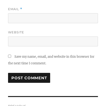
EMAIL
*
WEBSITE
Save my name, email, and website in this browser for
the next time I comment.
Post