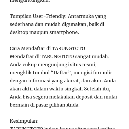
menguntungkan.
Tampilan User-Friendly: Antarmuka yang
sederhana dan mudah digunakan, baik di
desktop maupun smartphone.
Cara Mendaftar di TARUNGTOTO
Mendaftar di TARUNGTOTO sangat mudah.
Anda cukup mengunjungi situs resmi,
mengklik tombol “Daftar”, mengisi formulir
dengan informasi yang akurat, dan akun Anda
akan aktif dalam waktu singkat. Setelah itu,
Anda bisa segera melakukan deposit dan mulai
bermain di pasar pilihan Anda.
Kesimpulan: