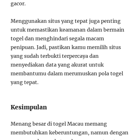
gacor.
Menggunakan situs yang tepat juga penting
untuk memastikan keamanan dalam bermain
togel dan menghindari segala macam
penipuan. Jadi, pastikan kamu memilih situs
yang sudah terbukti terpercaya dan
menyediakan data yang akurat untuk
membantumu dalam merumuskan pola togel
yang tepat.
Kesimpulan
Menang besar di togel Macau memang
membutuhkan keberuntungan, namun dengan