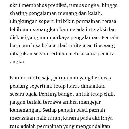
aktif membahas prediksi, rumus angka, hingga
sharing pengalaman menang dan kalah.
Lingkungan seperti ini bikin permainan terasa
lebih menyenangkan karena ada interaksi dan
diskusi yang memperkaya pengalaman. Pemain
baru pun bisa belajar dari cerita atau tips yang
dibagikan secara terbuka oleh sesama pecinta
angka.
Namun tentu saja, permainan yang berbasis
peluang seperti ini tetap harus dimainkan
secara bijak. Penting banget untuk tetap chill,
jangan terlalu terbawa ambisi mengejar
kemenangan. Setiap pemain pasti pernah
merasakan naik turun, karena pada akhirnya
toto adalah permainan yang mengandalkan