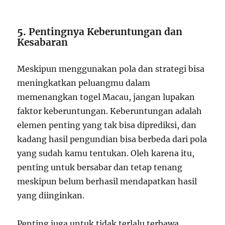
5.
Pentingnya Keberuntungan dan
Kesabaran
Meskipun menggunakan pola dan strategi bisa
meningkatkan peluangmu dalam
memenangkan togel Macau, jangan lupakan
faktor keberuntungan. Keberuntungan adalah
elemen penting yang tak bisa diprediksi, dan
kadang hasil pengundian bisa berbeda dari pola
yang sudah kamu tentukan. Oleh karena itu,
penting untuk bersabar dan tetap tenang
meskipun belum berhasil mendapatkan hasil
yang diinginkan.
Penting juga untuk tidak terlalu terbawa