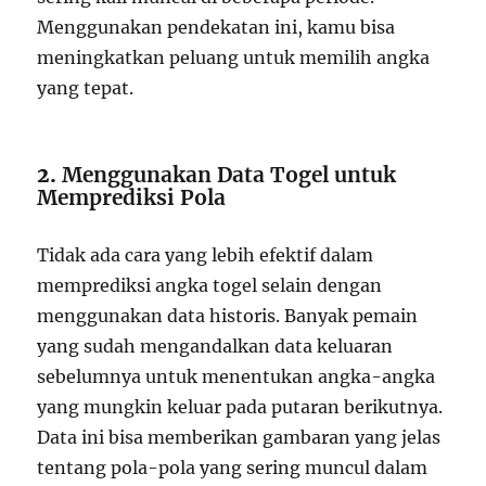
Menggunakan pendekatan ini, kamu bisa
meningkatkan peluang untuk memilih angka
yang tepat.
2.
Menggunakan Data Togel untuk
Memprediksi Pola
Tidak ada cara yang lebih efektif dalam
memprediksi angka togel selain dengan
menggunakan data historis. Banyak pemain
yang sudah mengandalkan data keluaran
sebelumnya untuk menentukan angka-angka
yang mungkin keluar pada putaran berikutnya.
Data ini bisa memberikan gambaran yang jelas
tentang pola-pola yang sering muncul dalam