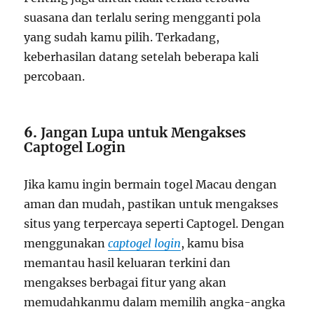
suasana dan terlalu sering mengganti pola
yang sudah kamu pilih. Terkadang,
keberhasilan datang setelah beberapa kali
percobaan.
6.
Jangan Lupa untuk Mengakses
Captogel Login
Jika kamu ingin bermain togel Macau dengan
aman dan mudah, pastikan untuk mengakses
situs yang terpercaya seperti Captogel. Dengan
menggunakan
captogel login
, kamu bisa
memantau hasil keluaran terkini dan
mengakses berbagai fitur yang akan
memudahkanmu dalam memilih angka-angka