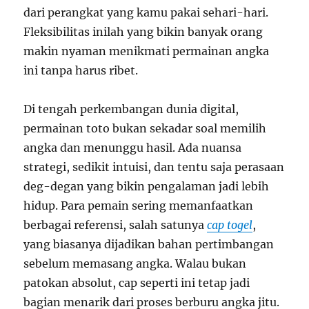
dari perangkat yang kamu pakai sehari-hari.
Fleksibilitas inilah yang bikin banyak orang
makin nyaman menikmati permainan angka
ini tanpa harus ribet.
Di tengah perkembangan dunia digital,
permainan toto bukan sekadar soal memilih
angka dan menunggu hasil. Ada nuansa
strategi, sedikit intuisi, dan tentu saja perasaan
deg-degan yang bikin pengalaman jadi lebih
hidup. Para pemain sering memanfaatkan
berbagai referensi, salah satunya
cap togel
,
yang biasanya dijadikan bahan pertimbangan
sebelum memasang angka. Walau bukan
patokan absolut, cap seperti ini tetap jadi
bagian menarik dari proses berburu angka jitu.