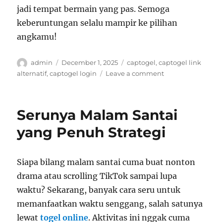
jadi tempat bermain yang pas. Semoga
keberuntungan selalu mampir ke pilihan
angkamu!
Author
Posted
Tags
admin
December 1, 2025
captogel
,
captogel link
on
on
alternatif
,
captogel login
Leave a comment
Tren
Permainan
Toto
Serunya Malam Santai
Digital
yang
yang Penuh Strategi
Semakin
Diminati
Siapa bilang malam santai cuma buat nonton
drama atau scrolling TikTok sampai lupa
waktu? Sekarang, banyak cara seru untuk
memanfaatkan waktu senggang, salah satunya
lewat
togel online
. Aktivitas ini nggak cuma