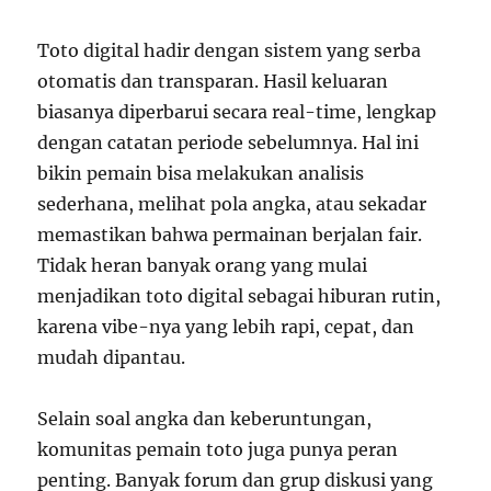
Toto digital hadir dengan sistem yang serba
otomatis dan transparan. Hasil keluaran
biasanya diperbarui secara real-time, lengkap
dengan catatan periode sebelumnya. Hal ini
bikin pemain bisa melakukan analisis
sederhana, melihat pola angka, atau sekadar
memastikan bahwa permainan berjalan fair.
Tidak heran banyak orang yang mulai
menjadikan toto digital sebagai hiburan rutin,
karena vibe-nya yang lebih rapi, cepat, dan
mudah dipantau.
Selain soal angka dan keberuntungan,
komunitas pemain toto juga punya peran
penting. Banyak forum dan grup diskusi yang