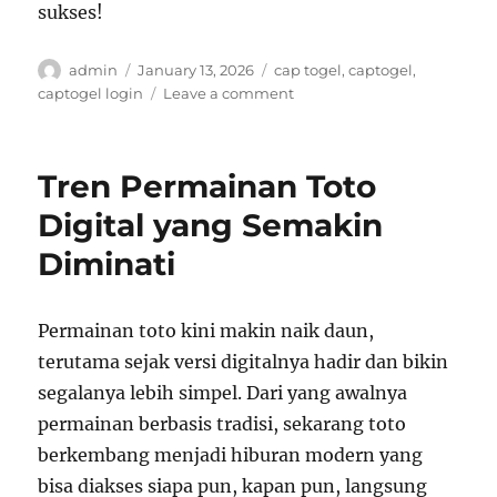
sukses!
Author
Posted
Tags
admin
January 13, 2026
cap togel
,
captogel
,
on
on
captogel login
Leave a comment
Menangkan
Hadiah
Besar
Tren Permainan Toto
dengan
Togel
Digital yang Semakin
Online:
Diminati
Cara
Tepat
Meningkatkan
Peluang
Permainan toto kini makin naik daun,
Cuan
terutama sejak versi digitalnya hadir dan bikin
segalanya lebih simpel. Dari yang awalnya
permainan berbasis tradisi, sekarang toto
berkembang menjadi hiburan modern yang
bisa diakses siapa pun, kapan pun, langsung