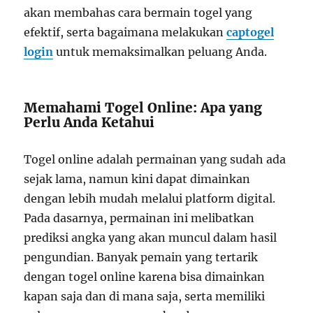
akan membahas cara bermain togel yang
efektif, serta bagaimana melakukan
captogel
login
untuk memaksimalkan peluang Anda.
Memahami Togel Online: Apa yang
Perlu Anda Ketahui
Togel online adalah permainan yang sudah ada
sejak lama, namun kini dapat dimainkan
dengan lebih mudah melalui platform digital.
Pada dasarnya, permainan ini melibatkan
prediksi angka yang akan muncul dalam hasil
pengundian. Banyak pemain yang tertarik
dengan togel online karena bisa dimainkan
kapan saja dan di mana saja, serta memiliki