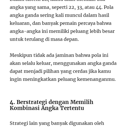
angka yang sama, seperti 22, 33, atau 44. Pola
angka ganda sering kali muncul dalam hasil
keluaran, dan banyak pemain percaya bahwa
angka-angka ini memiliki peluang lebih besar
untuk terulang di masa depan.
Meskipun tidak ada jaminan bahwa pola ini
akan selalu keluar, menggunakan angka ganda
dapat menjadi pilihan yang cerdas jika kamu
ingin meningkatkan peluang kemenanganmu.
4.
Berstrategi dengan Memilih
Kombinasi Angka Tertentu
Strategi lain yang banyak digunakan oleh