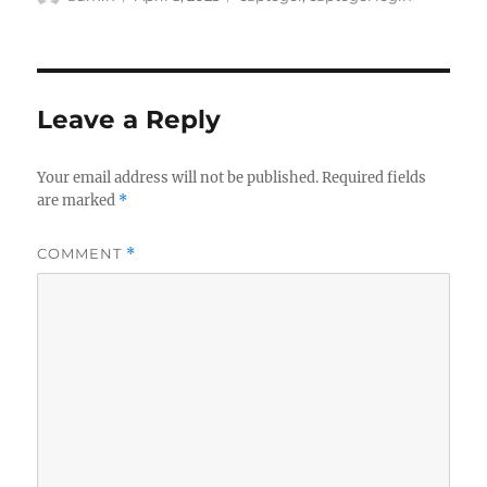
on
Leave a Reply
Your email address will not be published.
Required fields
are marked
*
COMMENT
*