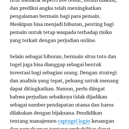
fitur menarik seperti live result, forum diskusi,
dan prediksi angka telah meningkatkan
pengalaman bermain bagi para pemain.
Meskipun bisa menjadi hiburan, penting bagi
pemain untuk tetap waspada terhadap risiko
yang terkait dengan perjudian online.
Selain sebagai hiburan, bermain situs toto dan
togel juga bisa dianggap sebagai bentuk
investasi bagi sebagian orang. Dengan strategi
dan analisis yang tepat, peluang untuk menang
dapat ditingkatkan. Namun, perlu diingat
bahwa perjudian sebaiknya tidak dijadikan
sebagai sumber pendapatan utama dan harus
dilakukan dengan bijaksana. Pendidikan
tentang manajemen
captogel login
keuangan