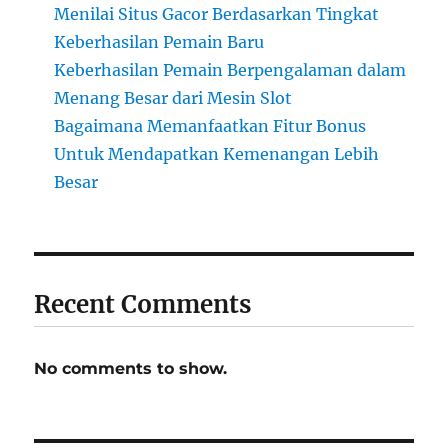
Menilai Situs Gacor Berdasarkan Tingkat
Keberhasilan Pemain Baru
Keberhasilan Pemain Berpengalaman dalam
Menang Besar dari Mesin Slot
Bagaimana Memanfaatkan Fitur Bonus
Untuk Mendapatkan Kemenangan Lebih
Besar
Recent Comments
No comments to show.