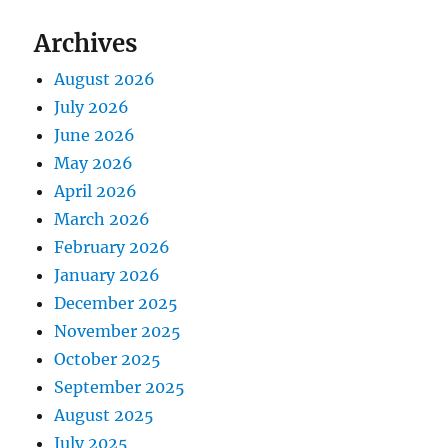
Archives
August 2026
July 2026
June 2026
May 2026
April 2026
March 2026
February 2026
January 2026
December 2025
November 2025
October 2025
September 2025
August 2025
July 2025