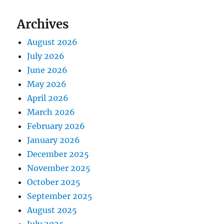
Archives
August 2026
July 2026
June 2026
May 2026
April 2026
March 2026
February 2026
January 2026
December 2025
November 2025
October 2025
September 2025
August 2025