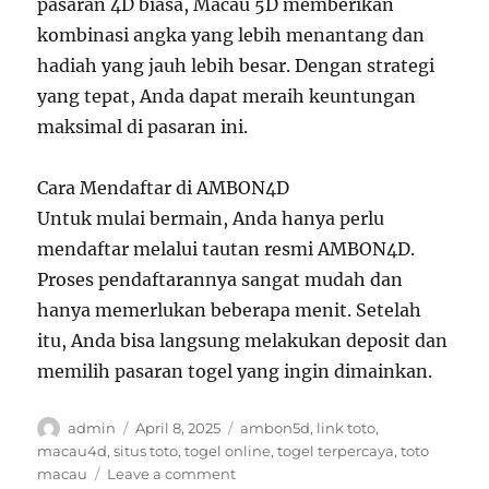
pasaran 4D biasa, Macau 5D memberikan
kombinasi angka yang lebih menantang dan
hadiah yang jauh lebih besar. Dengan strategi
yang tepat, Anda dapat meraih keuntungan
maksimal di pasaran ini.
Cara Mendaftar di AMBON4D
Untuk mulai bermain, Anda hanya perlu
mendaftar melalui tautan resmi AMBON4D.
Proses pendaftarannya sangat mudah dan
hanya memerlukan beberapa menit. Setelah
itu, Anda bisa langsung melakukan deposit dan
memilih pasaran togel yang ingin dimainkan.
Author
Posted
Tags
admin
April 8, 2025
ambon5d
,
link toto
,
on
macau4d
,
situs toto
,
togel online
,
togel terpercaya
,
toto
on
macau
Leave a comment