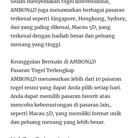
Selain menyediakan togel konvensional,
AMBON4D juga menawarkan berbagai pasaran
terkenal seperti Singapore, Hongkong, Sydney,
dan yang paling dikenal, Macau 5D, yang
terkenal dengan hadiah besar dan peluang
menang yang tinggi.
Keunggulan Bermain di AMBON4D
Pasaran Togel Terlengkap
AMBON4D menawarkan lebih dari 10 pasaran
togel resmi yang dapat Anda pilih setiap hari.
Anda dapat memilih pasaran favorit atau
mencoba keberuntungan di pasaran lain,
seperti Macau 5D, yang memiliki format unik
dan peluang menang yang lebih besar.