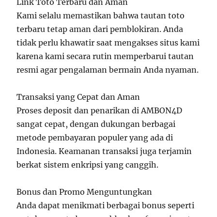
Link Toto Terbaru dan Aman
Kami selalu memastikan bahwa tautan toto
terbaru tetap aman dari pemblokiran. Anda
tidak perlu khawatir saat mengakses situs kami
karena kami secara rutin memperbarui tautan
resmi agar pengalaman bermain Anda nyaman.
Transaksi yang Cepat dan Aman
Proses deposit dan penarikan di AMBON4D
sangat cepat, dengan dukungan berbagai
metode pembayaran populer yang ada di
Indonesia. Keamanan transaksi juga terjamin
berkat sistem enkripsi yang canggih.
Bonus dan Promo Menguntungkan
Anda dapat menikmati berbagai bonus seperti