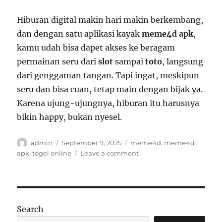
Hiburan digital makin hari makin berkembang,
dan dengan satu aplikasi kayak
meme4d apk
,
kamu udah bisa dapet akses ke beragam
permainan seru dari
slot
sampai
toto
, langsung
dari genggaman tangan. Tapi ingat, meskipun
seru dan bisa cuan, tetap main dengan bijak ya.
Karena ujung-ujungnya, hiburan itu harusnya
bikin happy, bukan nyesel.
Author
Posted
Tags
admin
September 9, 2025
meme4d
,
meme4d
on
on
apk
,
togel online
Leave a comment
Main
Seru
Cuma
Modal
HP:
Search
Hiburan