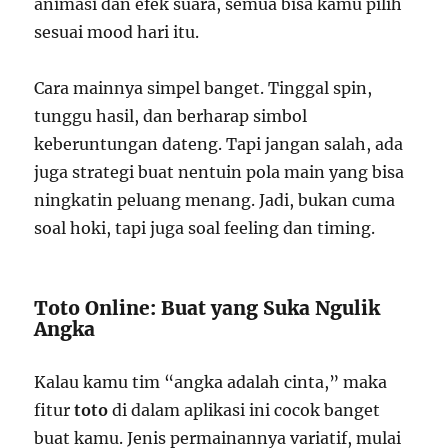
animasi dan efek suara, semua bisa kamu pilih
sesuai mood hari itu.
Cara mainnya simpel banget. Tinggal spin,
tunggu hasil, dan berharap simbol
keberuntungan dateng. Tapi jangan salah, ada
juga strategi buat nentuin pola main yang bisa
ningkatin peluang menang. Jadi, bukan cuma
soal hoki, tapi juga soal feeling dan timing.
Toto Online: Buat yang Suka Ngulik
Angka
Kalau kamu tim “angka adalah cinta,” maka
fitur
toto
di dalam aplikasi ini cocok banget
buat kamu. Jenis permainannya variatif, mulai