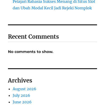
Pelajari Rahasia Sukses Menang di Situs Slot
dan Ubah Modal Kecil Jadi Rejeki Nomplok
Recent Comments
No comments to show.
Archives
August 2026
July 2026
June 2026