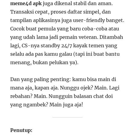
meme4d apk
juga dikenal stabil dan aman.
Transaksi cepat, proses daftar simpel, dan
tampilan aplikasinya juga user-friendly banget.
Cocok buat pemula yang baru coba-coba atau
yang udah lama jadi pemain veteran. Ditambah
lagi, CS-nya standby 24/7 kayak temen yang
selalu ada pas kamu galau (tapi ini buat bantu
menang, bukan pelukan ya).
Dan yang paling penting: kamu bisa main di
mana aja, kapan aja. Nunggu ojek? Main. Lagi
rebahan? Main. Nungguin balasan chat doi
yang ngambek? Main juga aja!
Penutup: