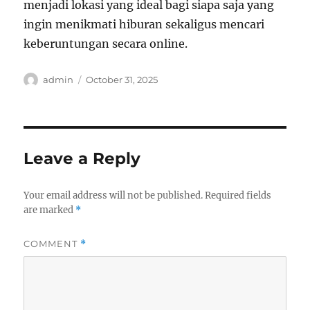
menjadi lokasi yang ideal bagi siapa saja yang
ingin menikmati hiburan sekaligus mencari
keberuntungan secara online.
Author
Posted
admin
October 31, 2025
on
Leave a Reply
Your email address will not be published.
Required fields
are marked
*
COMMENT
*