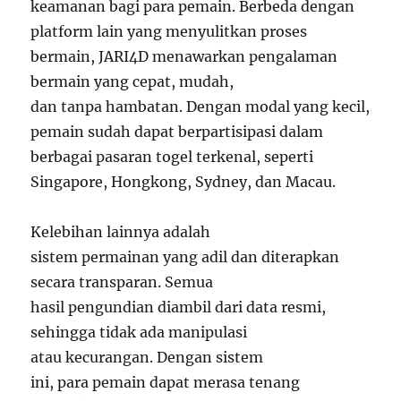
keamanan bagi para pemain. Berbeda dengan
platform lain yang menyulitkan proses
bermain, JARI4D menawarkan pengalaman
bermain yang cepat, mudah,
dan tanpa hambatan. Dengan modal yang kecil,
pemain sudah dapat berpartisipasi dalam
berbagai pasaran togel terkenal, seperti
Singapore, Hongkong, Sydney, dan Macau.
Kelebihan lainnya adalah
sistem permainan yang adil dan diterapkan
secara transparan. Semua
hasil pengundian diambil dari data resmi,
sehingga tidak ada manipulasi
atau kecurangan. Dengan sistem
ini, para pemain dapat merasa tenang