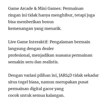
Game Arcade & Mini Games: Permainan
ringan ini tidak hanya menghibur, tetapi juga
bisa memberikan bonus
kemenangan yang menarik.
Live Game Interaktif: Pengalaman bermain
langsung dengan dealer
profesional, menjadikan suasana permainan
semakin seru dan realistis.
Dengan variasi pilihan ini, JARI4D tidak sekadar
situs togel biasa, namun merupakan pusat
permainan digital gacor yang
cocok untuk semua kalangan.