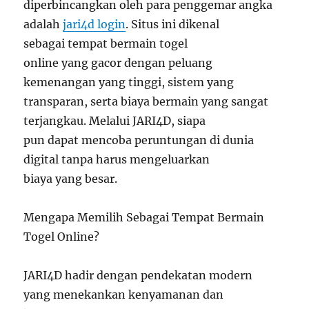
diperbincangkan oleh para penggemar angka
adalah
jari4d login
. Situs ini dikenal
sebagai tempat bermain togel
online yang gacor dengan peluang
kemenangan yang tinggi, sistem yang
transparan, serta biaya bermain yang sangat
terjangkau. Melalui JARI4D, siapa
pun dapat mencoba peruntungan di dunia
digital tanpa harus mengeluarkan
biaya yang besar.
Mengapa Memilih Sebagai Tempat Bermain
Togel Online?
JARI4D hadir dengan pendekatan modern
yang menekankan kenyamanan dan