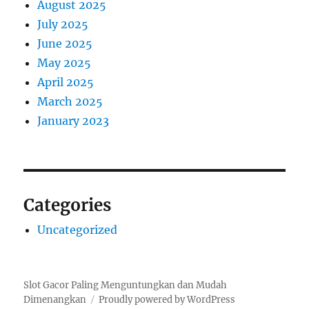
August 2025
July 2025
June 2025
May 2025
April 2025
March 2025
January 2023
Categories
Uncategorized
Slot Gacor Paling Menguntungkan dan Mudah
Dimenangkan
Proudly powered by WordPress