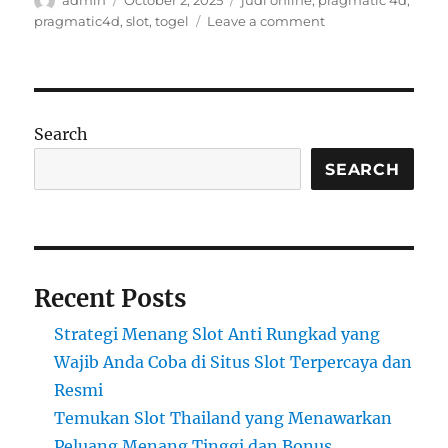
admin
October 2, 2025
judi online
,
pragmatic 4d
,
on
on
pragmatic4d
,
slot
,
togel
Leave a comment
Saatnya
Jelajahi
Dunia
Hiburan
Digital
Search
yang
Bikin
SEARCH
Nagih
Recent Posts
Strategi Menang Slot Anti Rungkad yang
Wajib Anda Coba di Situs Slot Terpercaya dan
Resmi
Temukan Slot Thailand yang Menawarkan
Peluang Menang Tinggi dan Bonus