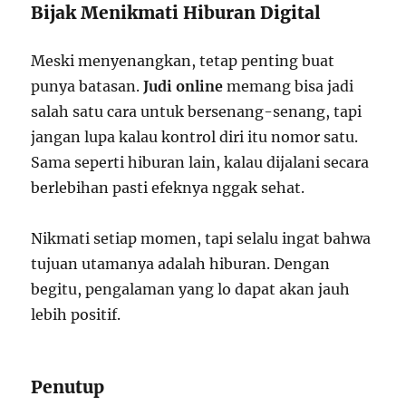
Bijak Menikmati Hiburan Digital
Meski menyenangkan, tetap penting buat
punya batasan.
Judi online
memang bisa jadi
salah satu cara untuk bersenang-senang, tapi
jangan lupa kalau kontrol diri itu nomor satu.
Sama seperti hiburan lain, kalau dijalani secara
berlebihan pasti efeknya nggak sehat.
Nikmati setiap momen, tapi selalu ingat bahwa
tujuan utamanya adalah hiburan. Dengan
begitu, pengalaman yang lo dapat akan jauh
lebih positif.
Penutup