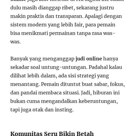
dulu masih dianggap ribet, sekarang justru
makin praktis dan transparan. Apalagi dengan
sistem modern yang lebih fair, para pemain
bisa menikmati permainan tanpa rasa was-
was.
Banyak yang menganggap
judi online
hanya
sekadar soal untung-untungan. Padahal kalau
dilihat lebih dalam, ada sisi strategi yang
menantang. Pemain dituntut buat sabar, fokus,
dan pandai membaca situasi. Jadi, hiburan ini
bukan cuma mengandalkan keberuntungan,
tapi juga otak dan insting.
Komunitas Seru Bikin Betah