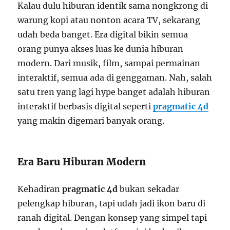
Kalau dulu hiburan identik sama nongkrong di
warung kopi atau nonton acara TV, sekarang
udah beda banget. Era digital bikin semua
orang punya akses luas ke dunia hiburan
modern. Dari musik, film, sampai permainan
interaktif, semua ada di genggaman. Nah, salah
satu tren yang lagi hype banget adalah hiburan
interaktif berbasis digital seperti
pragmatic 4d
yang makin digemari banyak orang.
Era Baru Hiburan Modern
Kehadiran
pragmatic 4d
bukan sekadar
pelengkap hiburan, tapi udah jadi ikon baru di
ranah digital. Dengan konsep yang simpel tapi