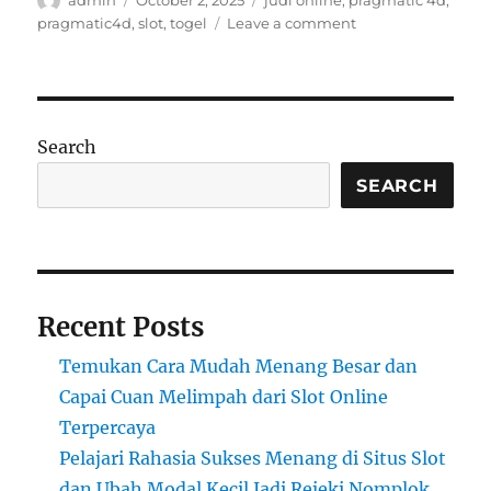
admin
October 2, 2025
judi online
,
pragmatic 4d
,
on
on
pragmatic4d
,
slot
,
togel
Leave a comment
Saatnya
Jelajahi
Dunia
Hiburan
Digital
Search
yang
Bikin
SEARCH
Nagih
Recent Posts
Temukan Cara Mudah Menang Besar dan
Capai Cuan Melimpah dari Slot Online
Terpercaya
Pelajari Rahasia Sukses Menang di Situs Slot
dan Ubah Modal Kecil Jadi Rejeki Nomplok