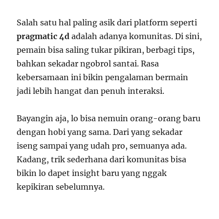
Salah satu hal paling asik dari platform seperti
pragmatic 4d
adalah adanya komunitas. Di sini,
pemain bisa saling tukar pikiran, berbagi tips,
bahkan sekadar ngobrol santai. Rasa
kebersamaan ini bikin pengalaman bermain
jadi lebih hangat dan penuh interaksi.
Bayangin aja, lo bisa nemuin orang-orang baru
dengan hobi yang sama. Dari yang sekadar
iseng sampai yang udah pro, semuanya ada.
Kadang, trik sederhana dari komunitas bisa
bikin lo dapet insight baru yang nggak
kepikiran sebelumnya.