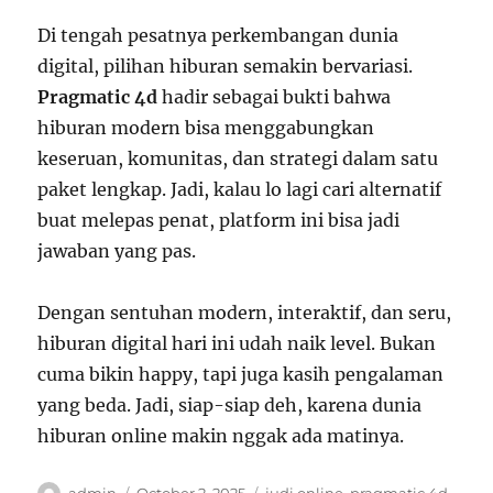
Di tengah pesatnya perkembangan dunia
digital, pilihan hiburan semakin bervariasi.
Pragmatic 4d
hadir sebagai bukti bahwa
hiburan modern bisa menggabungkan
keseruan, komunitas, dan strategi dalam satu
paket lengkap. Jadi, kalau lo lagi cari alternatif
buat melepas penat, platform ini bisa jadi
jawaban yang pas.
Dengan sentuhan modern, interaktif, dan seru,
hiburan digital hari ini udah naik level. Bukan
cuma bikin happy, tapi juga kasih pengalaman
yang beda. Jadi, siap-siap deh, karena dunia
hiburan online makin nggak ada matinya.
Author
Posted
Tags