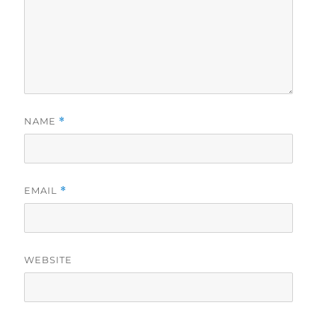
NAME
*
EMAIL
*
WEBSITE