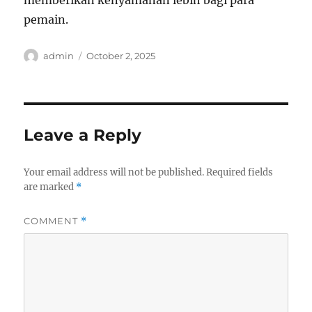
memberikan kenyamanan lebih bagi para
pemain.
Author
Posted
admin
October 2, 2025
on
Leave a Reply
Your email address will not be published.
Required fields
are marked
*
COMMENT
*