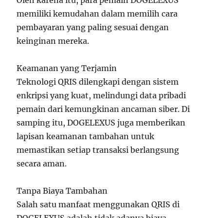
Oleh karena itu, para pemain DOGELEXUS
memiliki kemudahan dalam memilih cara
pembayaran yang paling sesuai dengan
keinginan mereka.
Keamanan yang Terjamin
Teknologi QRIS dilengkapi dengan sistem
enkripsi yang kuat, melindungi data pribadi
pemain dari kemungkinan ancaman siber. Di
samping itu, DOGELEXUS juga memberikan
lapisan keamanan tambahan untuk
memastikan setiap transaksi berlangsung
secara aman.
Tanpa Biaya Tambahan
Salah satu manfaat menggunakan QRIS di