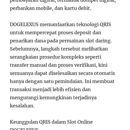
pembayaran digital, termasuk dompet digital,
perbankan mobile, dan kartu debit.
DOGELEXUS memanfaatkan teknologi QRIS
untuk mempercepat proses deposit dan
penarikan dana pada permainan slot daring.
Sebelumnya, langkah tersebut melibatkan
serangkaian prosedur kompleks seperti
transfer manual dan proses verifikasi, kini
semuanya dapat diselesaikan secara otomatis
hanya dengan satu pemindaian. Ini membuat
transaksi menjadi lebih efisien dan
mengurangi kemungkinan terjadinya
kesalahan.
Keunggulan QRIS dalam Slot Online