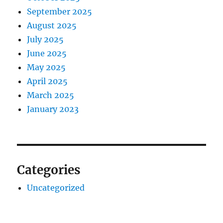
September 2025
August 2025
July 2025
June 2025
May 2025
April 2025
March 2025
January 2023
Categories
Uncategorized