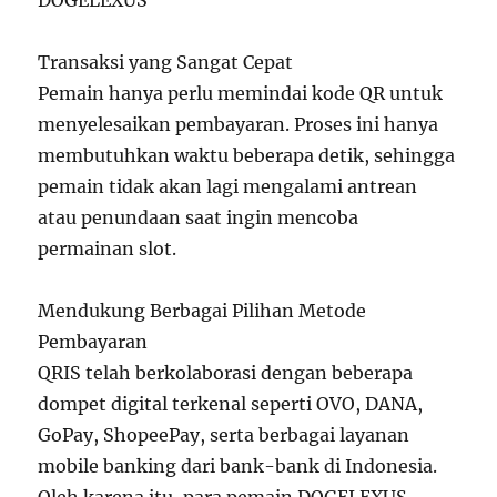
DOGELEXUS
Transaksi yang Sangat Cepat
Pemain hanya perlu memindai kode QR untuk
menyelesaikan pembayaran. Proses ini hanya
membutuhkan waktu beberapa detik, sehingga
pemain tidak akan lagi mengalami antrean
atau penundaan saat ingin mencoba
permainan slot.
Mendukung Berbagai Pilihan Metode
Pembayaran
QRIS telah berkolaborasi dengan beberapa
dompet digital terkenal seperti OVO, DANA,
GoPay, ShopeePay, serta berbagai layanan
mobile banking dari bank-bank di Indonesia.