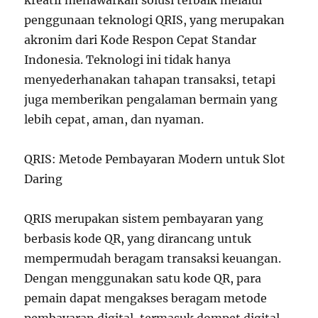
kreatif menawarkan solusi terbaik melalui
penggunaan teknologi QRIS, yang merupakan
akronim dari Kode Respon Cepat Standar
Indonesia. Teknologi ini tidak hanya
menyederhanakan tahapan transaksi, tetapi
juga memberikan pengalaman bermain yang
lebih cepat, aman, dan nyaman.
QRIS: Metode Pembayaran Modern untuk Slot
Daring
QRIS merupakan sistem pembayaran yang
berbasis kode QR, yang dirancang untuk
mempermudah beragam transaksi keuangan.
Dengan menggunakan satu kode QR, para
pemain dapat mengakses beragam metode