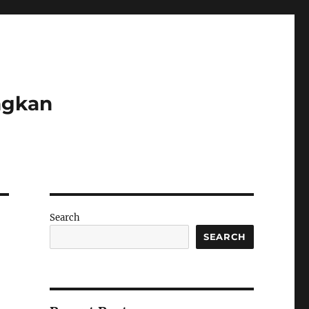
ngkan
Search
SEARCH