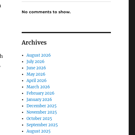
n
No comments to show.
Archives
August 2026
ah
July 2026
,
June 2026
May 2026
April 2026
March 2026
February 2026
January 2026
December 2025
November 2025
October 2025
September 2025
August 2025