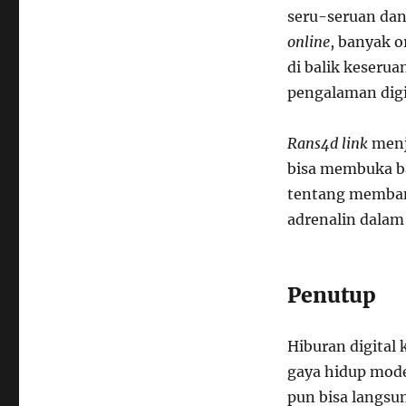
seru-seruan da
online
, banyak 
di balik keserua
pengalaman digi
Rans4d link
menj
bisa membuka ba
tentang memban
adrenalin dalam
Penutup
Hiburan digital 
gaya hidup mod
pun bisa langsu