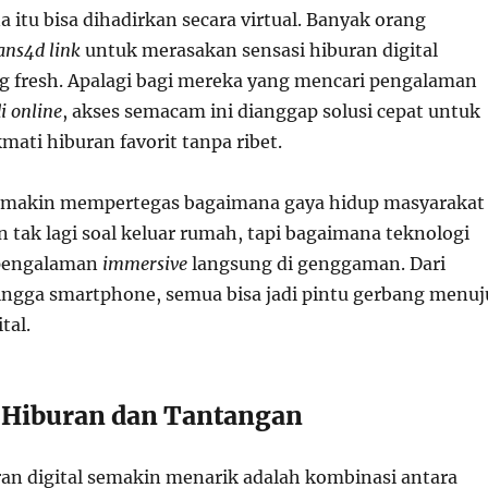
 itu bisa dihadirkan secara virtual. Banyak orang
ans4d link
untuk merasakan sensasi hiburan digital
g fresh. Apalagi bagi mereka yang mencari pengalaman
i online
, akses semacam ini dianggap solusi cepat untuk
mati hiburan favorit tanpa ribet.
emakin mempertegas bagaimana gaya hidup masyarakat
 tak lagi soal keluar rumah, tapi bagaimana teknologi
pengalaman
immersive
langsung di genggaman. Dari
 hingga smartphone, semua bisa jadi pintu gerbang menuj
tal.
 Hiburan dan Tantangan
ran digital semakin menarik adalah kombinasi antara