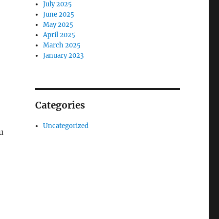
July 2025
June 2025
May 2025
April 2025
March 2025
January 2023
Categories
Uncategorized
u